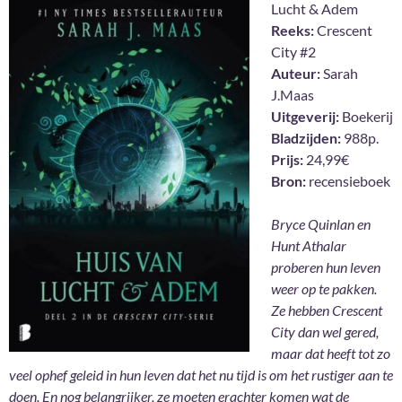
Lucht & Adem
Reeks:
Crescent
City #2
Auteur:
Sarah
J.Maas
Uitgeverij:
Boekerij
Bladzijden:
988p.
Prijs:
24,99€
Bron:
recensieboek
Bryce Quinlan en
Hunt Athalar
proberen hun leven
weer op te pakken.
Ze hebben Crescent
City dan wel gered,
maar dat heeft tot zo
veel ophef geleid in hun leven dat het nu tijd is om het rustiger aan te
doen. En nog belangrijker, ze moeten erachter komen wat de