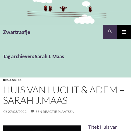
Ga
naar
de
inhoud
Zoeken
Zwartraafje
PRIMAI
MENU
Tag archieven: Sarah J. Maas
RECENSIES
HUIS VAN LUCHT & ADEM –
SARAH J.MAAS
27/03/2022
EEN REACTIE PLAATSEN
Titel:
Huis van