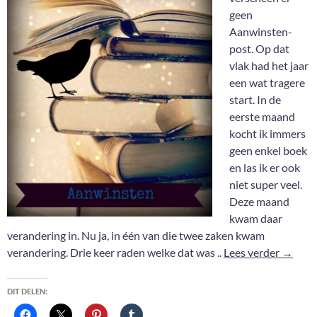
geen
Aanwinsten-
post. Op dat
vlak had het jaar
een wat tragere
start. In de
eerste maand
kocht ik immers
geen enkel boek
en las ik er ook
niet super veel.
Deze maand
kwam daar
verandering in. Nu ja, in één van die twee zaken kwam
Aanwin
verandering. Drie keer raden welke dat was ..
Lees verder
→
DIT DELEN: