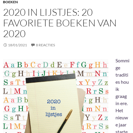
BOEKEN
2020 IN LIJSTJES: 20
FAVORIETE BOEKEN VAN
2020
18/01/2021
8 REACTIES
Sommi
ge
traditi
es hou
ik
graag
in ere.
Het
nieuw
e jaar
starte