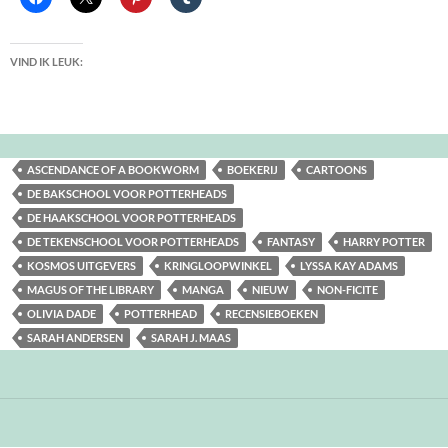
VIND IK LEUK:
ASCENDANCE OF A BOOKWORM
BOEKERIJ
CARTOONS
DE BAKSCHOOL VOOR POTTERHEADS
DE HAAKSCHOOL VOOR POTTERHEADS
DE TEKENSCHOOL VOOR POTTERHEADS
FANTASY
HARRY POTTER
KOSMOS UITGEVERS
KRINGLOOPWINKEL
LYSSA KAY ADAMS
MAGUS OF THE LIBRARY
MANGA
NIEUW
NON-FICITE
OLIVIA DADE
POTTERHEAD
RECENSIEBOEKEN
SARAH ANDERSEN
SARAH J. MAAS