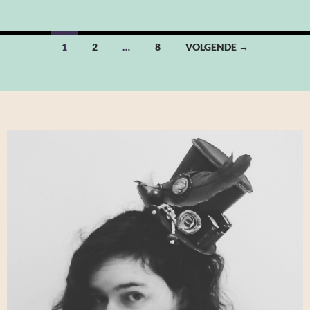
Berichten
1
2
…
8
VOLGENDE →
navigatie