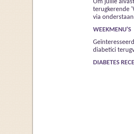
Om jullie alvas
terugkerende '
via onderstaan
WEEKMENU'S
Geïnteresseer
diabetici terug
DIABETES REC