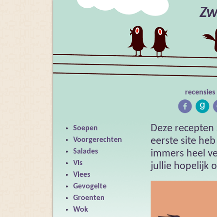
Zw
recensies
Deze recepten z
Soepen
eerste site he
Voorgerechten
Salades
immers heel ve
Vis
jullie hopelijk
Vlees
Gevogelte
Groenten
Wok