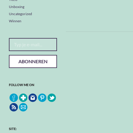
Unboxing
Uncategorized
Winnen
Typ je e-mail...
ABONNEREN
FOLLOW ME ON
SITE: