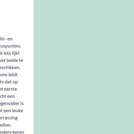
in -en
luspunten.
k iets lijkt
ver beide te
eschikken.
oms leidt
ets dat op
et eerste
icht een
egenvaller is
ot een leuke
errassing
adien.
ndere keren