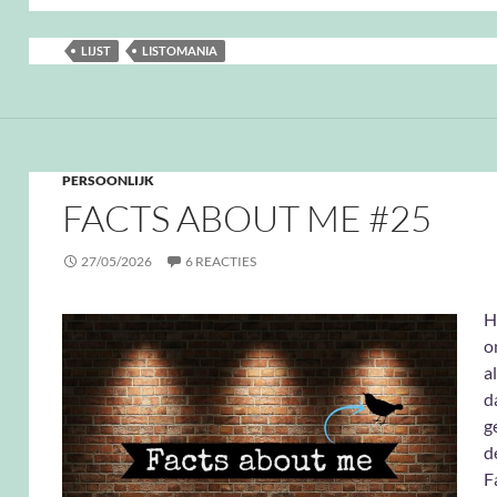
LIJST
LISTOMANIA
PERSOONLIJK
FACTS ABOUT ME #25
27/05/2026
6 REACTIES
H
o
a
d
g
d
F