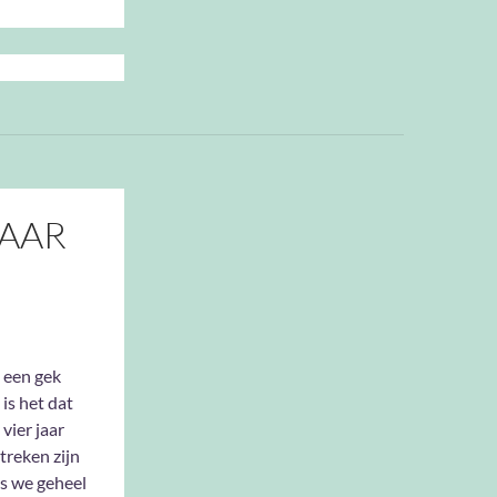
AAR
 een gek
 is het dat
 vier jaar
treken zijn
s we geheel