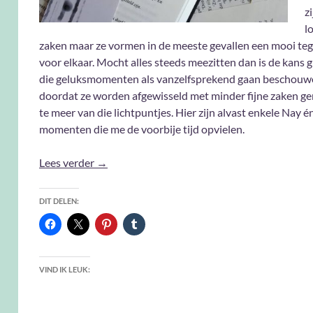
z
l
zaken maar ze vormen in de meeste gevallen een mooi te
voor elkaar. Mocht alles steeds meezitten dan is de kans 
die geluksmomenten als vanzelfsprekend gaan beschou
doordat ze worden afgewisseld met minder fijne zaken gen
te meer van die lichtpuntjes. Hier zijn alvast enkele Nay é
momenten die me de voorbije tijd opvielen.
Nay & Yay
Lees verder
→
DIT DELEN:
VIND IK LEUK: