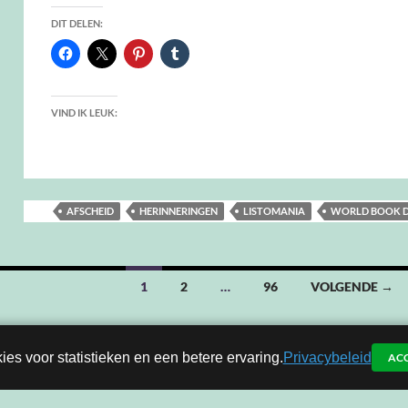
DIT DELEN:
VIND IK LEUK:
AFSCHEID
HERINNERINGEN
LISTOMANIA
WORLD BOOK 
1
2
…
96
VOLGENDE →
ies voor statistieken en een betere ervaring.
Privacybeleid
AC