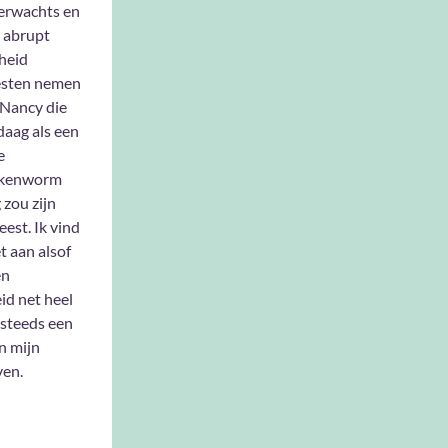
erwachts en
 abrupt
heid
sten nemen
 Nancy die
aag als een
e
kenworm
g zou zijn
est. Ik vind
t aan alsof
en
id net heel
 steeds een
n mijn
ven.