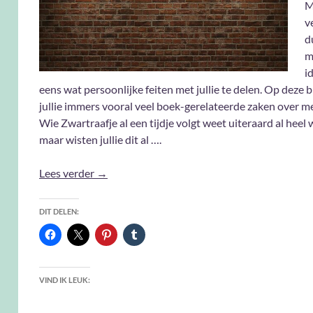
M
v
d
m
i
eens wat persoonlijke feiten met jullie te delen. Op deze
jullie immers vooral veel boek-gerelateerde zaken over m
Wie Zwartraafje al een tijdje volgt weet uiteraard al heel
maar wisten jullie dit al ….
Facts About Me #25
Lees verder
→
DIT DELEN:
VIND IK LEUK: