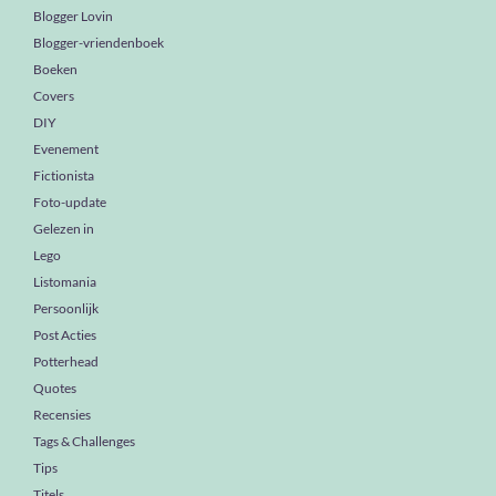
Blogger Lovin
Blogger-vriendenboek
Boeken
Covers
DIY
Evenement
Fictionista
Foto-update
Gelezen in
Lego
Listomania
Persoonlijk
Post Acties
Potterhead
Quotes
Recensies
Tags & Challenges
Tips
Titels