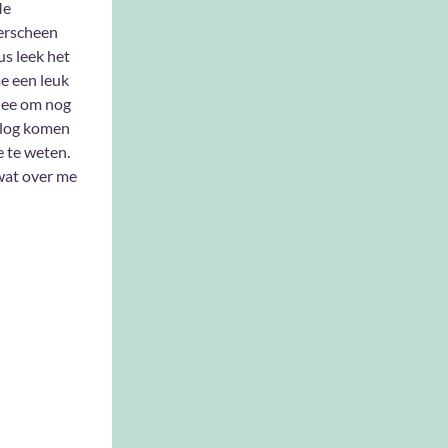
e
erscheen
us leek het
e een leuk
dee om nog
 blog komen
e te weten.
 wat over me