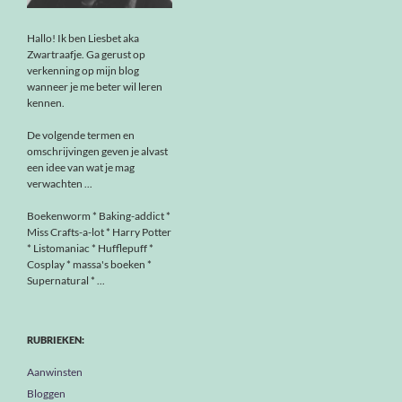
Hallo! Ik ben Liesbet aka
Zwartraafje. Ga gerust op
verkenning op mijn blog
wanneer je me beter wil leren
kennen.
De volgende termen en
omschrijvingen geven je alvast
een idee van wat je mag
verwachten ...
Boekenworm * Baking-addict *
Miss Crafts-a-lot * Harry Potter
* Listomaniac * Hufflepuff *
Cosplay * massa's boeken *
Supernatural * ...
RUBRIEKEN:
Aanwinsten
Bloggen