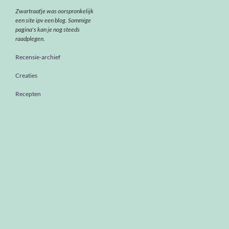
Zwartraafje was oorspronkelijk
een site ipv een blog. Sommige
pagina's kan je nog steeds
raadplegen.
Recensie-archief
Creaties
Recepten