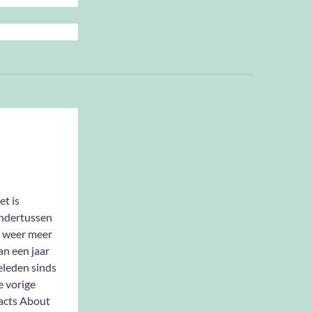
et is
ndertussen
l weer meer
an een jaar
eleden sinds
e vorige
acts About