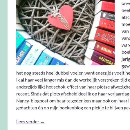
onv
heel
afsc
moe
van
vand
war
boe
jari
gewe
het nog steeds heel dubbel voelen want enerzijds voelt he
ik al haar veel langer mis dan de werkelijk verstreken tijd 
anderzijds lijkt het schok-effect van haar plotse afwezighe
recent. Sinds dat plots afscheid deel ik op haar verjaardag
Nancy-blogpost om haar te gedenken maar ook om haar i
gedachten én op mijn boekenblog een plekje te blijven ge
Wereld boeken dag maar ook …
Lees verder
→