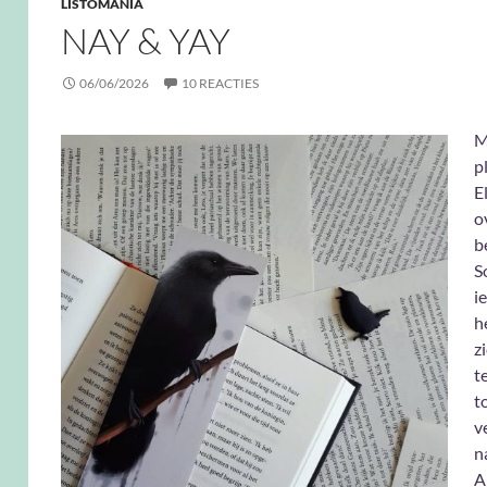
LISTOMANIA
NAY & YAY
06/06/2026
10 REACTIES
M
p
El
o
b
S
i
h
z
t
t
v
n
A