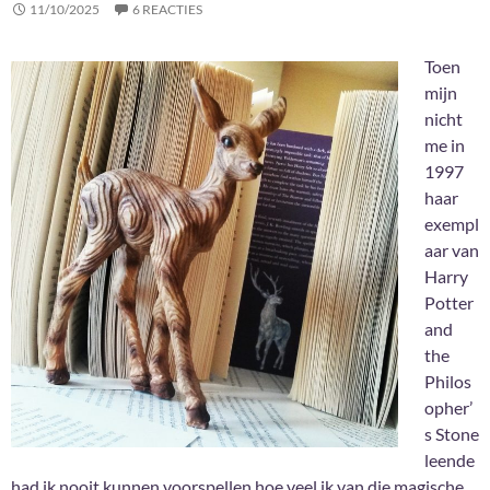
11/10/2025
6 REACTIES
Toen
mijn
nicht
me in
1997
haar
exempl
aar van
Harry
Potter
and
the
Philos
opher’
s Stone
leende
had ik nooit kunnen voorspellen hoe veel ik van die magische