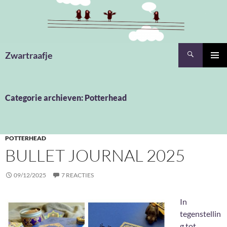
Ga
naar
de
inhoud
Zoeken
Zwartraafje
PRIMAI
MENU
Categorie archieven: Potterhead
POTTERHEAD
BULLET JOURNAL 2025
09/12/2025
7 REACTIES
In
tegenstellin
g tot