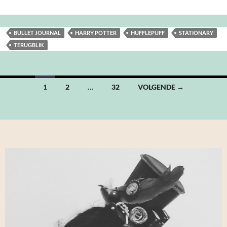
BULLET JOURNAL
HARRY POTTER
HUFFLEPUFF
STATIONARY
TERUGBLIK
Berichten
1
2
…
32
VOLGENDE →
navigatie