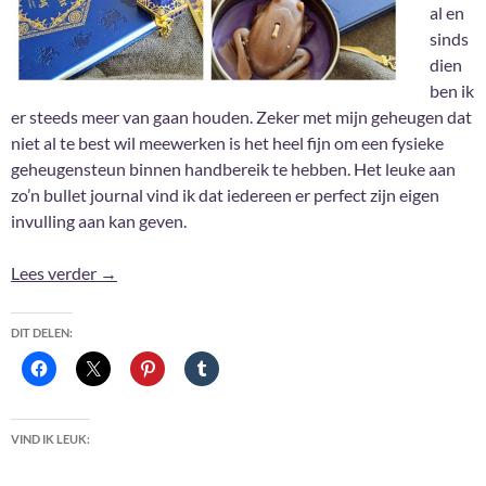
al en
sinds
dien
ben ik
er steeds meer van gaan houden. Zeker met mijn geheugen dat
niet al te best wil meewerken is het heel fijn om een fysieke
geheugensteun binnen handbereik te hebben. Het leuke aan
zo’n bullet journal vind ik dat iedereen er perfect zijn eigen
invulling aan kan geven.
Bullet Journal 2025 #1
Lees verder
→
DIT DELEN:
VIND IK LEUK: