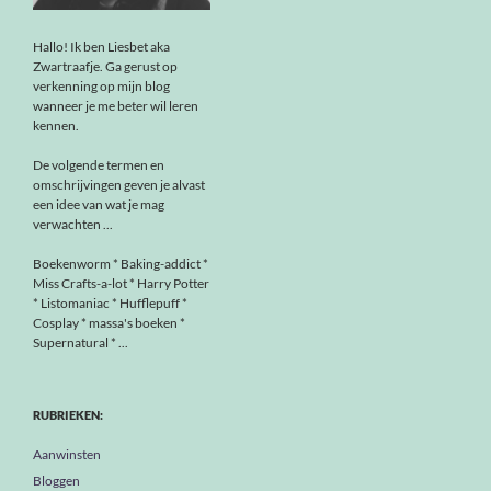
Hallo! Ik ben Liesbet aka
Zwartraafje. Ga gerust op
verkenning op mijn blog
wanneer je me beter wil leren
kennen.
De volgende termen en
omschrijvingen geven je alvast
een idee van wat je mag
verwachten ...
Boekenworm * Baking-addict *
Miss Crafts-a-lot * Harry Potter
* Listomaniac * Hufflepuff *
Cosplay * massa's boeken *
Supernatural * ...
RUBRIEKEN:
Aanwinsten
Bloggen