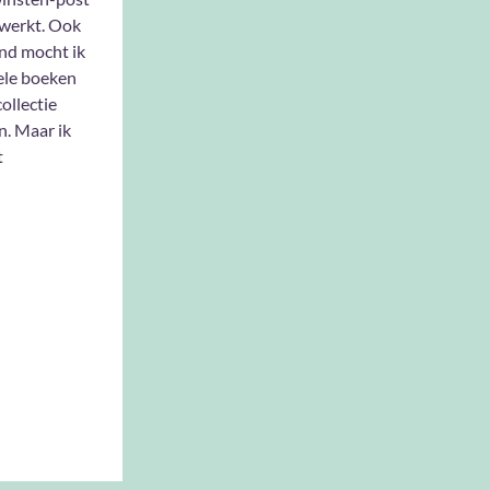
ewerkt. Ook
nd mocht ik
ele boeken
ollectie
. Maar ik
t