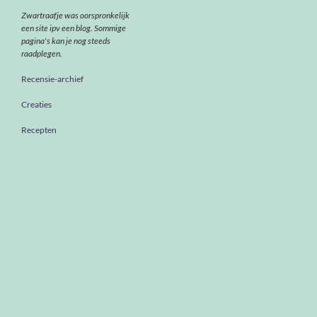
Zwartraafje was oorspronkelijk
een site ipv een blog. Sommige
pagina's kan je nog steeds
raadplegen.
Recensie-archief
Creaties
Recepten