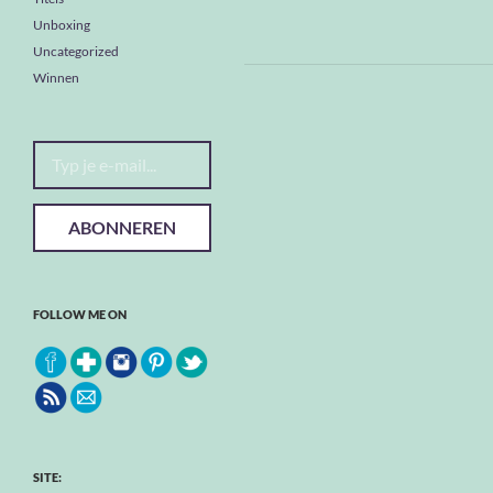
Unboxing
Uncategorized
Winnen
Typ je e-mail...
ABONNEREN
FOLLOW ME ON
SITE: