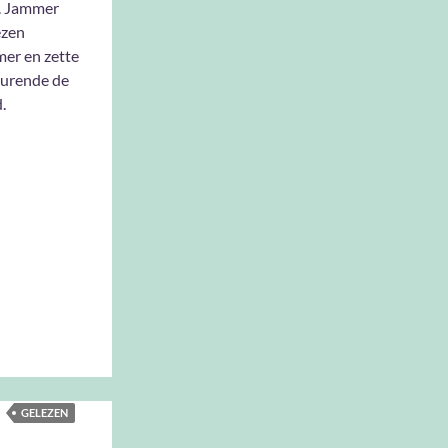
n. Jammer
ezen
er en zette
durende de
.
GELEZEN