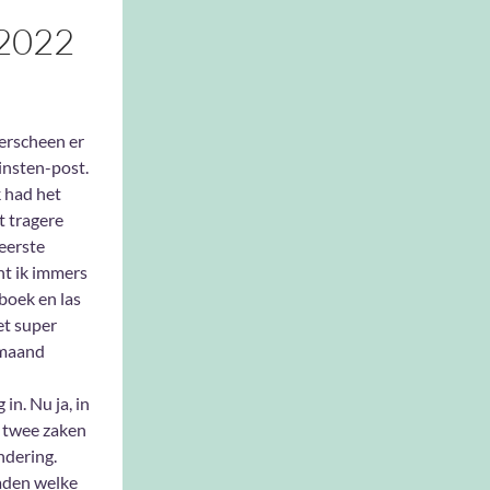
2022
verscheen er
nsten-post.
 had het
t tragere
 eerste
t ik immers
boek en las
et super
 maand
in. Nu ja, in
e twee zaken
dering.
raden welke