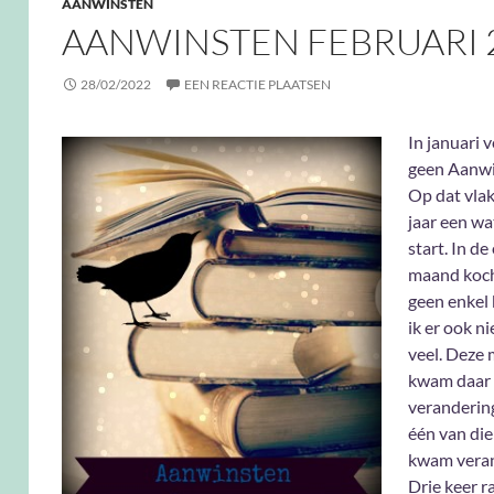
AANWINSTEN
AANWINSTEN FEBRUARI 
28/02/2022
EEN REACTIE PLAATSEN
In januari 
geen Aanwi
Op dat vlak
jaar een wa
start. In de
maand koch
geen enkel 
ik er ook ni
veel. Deze
kwam daar
verandering 
één van di
kwam veran
Drie keer 