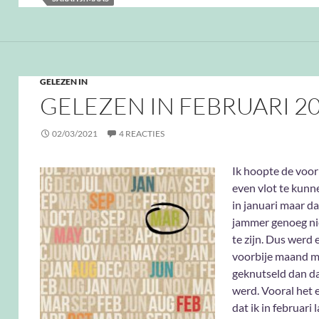
GELEZEN IN
GELEZEN IN FEBRUARI 2
02/03/2021
4 REACTIES
Ik hoopte de voo
even vlot te kunne
in januari maar da
jammer genoeg nie
te zijn. Dus werd 
voorbije maand 
geknutseld dan da
werd. Vooral het 
dat ik in februari 