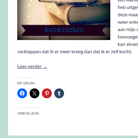
heb uitg
deze maa
weer enk
aan mijn c
toevoegen
kan alvas
verklappen dat ik er meer kreeg dan dat ik er zelf kocht.
Aanwinsten Februari 2021
Lees verder
→
DIT DELEN:
VIND IK LEUK: