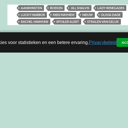
AANWINSTEN
BOEKEN
JILL SHALVIS
LADY RENEGADES
LUCKY HARBOR
MISS MAYHEM
NIEUW
OLIVIA DADE
RACHEL HAWKINS
SPOILER ALERT
STRALEN VAN GELUK
ies voor statistieken en een betere ervaring.
Privacybeleid
AC