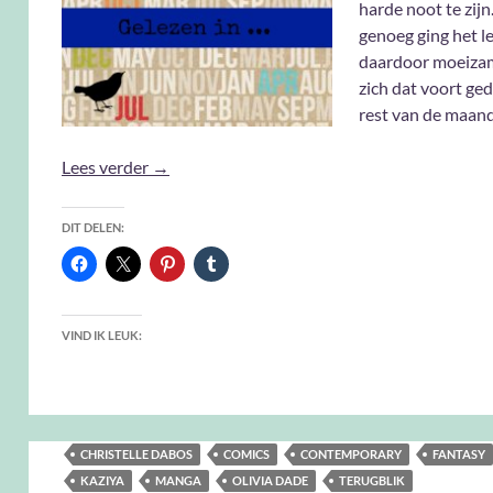
harde noot te zij
genoeg ging het l
daardoor moeizam
zich dat voort ge
rest van de maand
Gelezen in februari 2021
Lees verder
→
DIT DELEN:
VIND IK LEUK:
CHRISTELLE DABOS
COMICS
CONTEMPORARY
FANTASY
KAZIYA
MANGA
OLIVIA DADE
TERUGBLIK