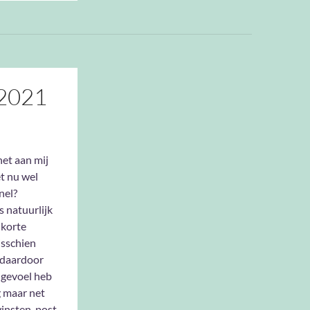
2021
het aan mij
et nu wel
nel?
s natuurlijk
 korte
sschien
 daardoor
t gevoel heb
g maar net
insten-post