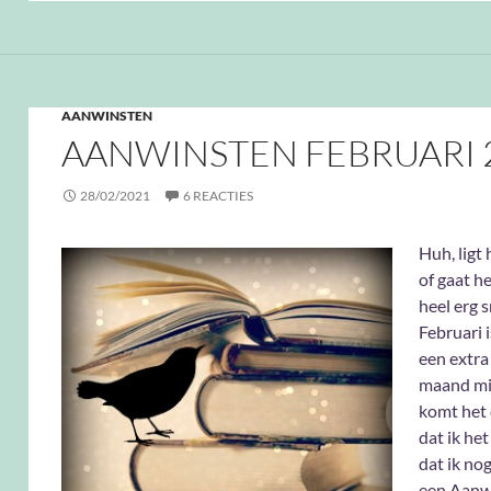
AANWINSTEN
AANWINSTEN FEBRUARI 
28/02/2021
6 REACTIES
Huh, ligt 
of gaat h
heel erg s
Februari i
een extra
maand mi
komt het
dat ik he
dat ik no
een Aanw