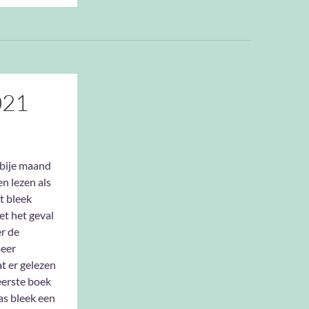
021
rbije maand
n lezen als
t bleek
t het geval
er de
meer
t er gelezen
eerste boek
las bleek een