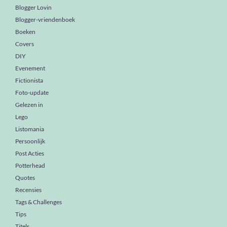
Blogger Lovin
Blogger-vriendenboek
Boeken
Covers
DIY
Evenement
Fictionista
Foto-update
Gelezen in
Lego
Listomania
Persoonlijk
Post Acties
Potterhead
Quotes
Recensies
Tags & Challenges
Tips
Titels