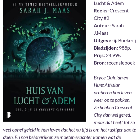
Lucht & Adem
Reeks:
Crescent
City #2
Auteur:
Sarah
J.Maas
Uitgeverij:
Boekerij
Bladzijden:
988p.
Prijs:
24,99€
Bron:
recensieboek
Bryce Quinlan en
Hunt Athalar
proberen hun leven
weer op te pakken.
Ze hebben Crescent
City dan wel gered,
maar dat heeft tot zo
veel ophef geleid in hun leven dat het nu tijd is om het rustiger aan te
doen. En nog belangrijker, ze moeten erachter komen wat de