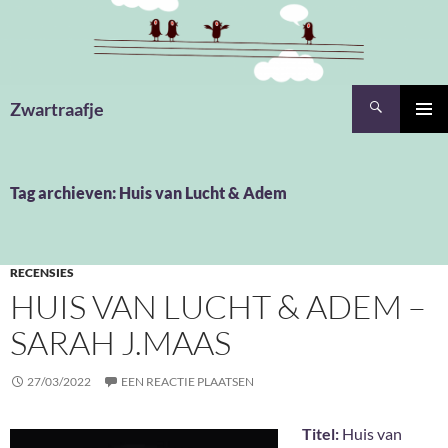
Ga
naar
de
inhoud
Zoeken
Zwartraafje
PRIMAI
MENU
Tag archieven: Huis van Lucht & Adem
RECENSIES
HUIS VAN LUCHT & ADEM –
SARAH J.MAAS
27/03/2022
EEN REACTIE PLAATSEN
Titel:
Huis van