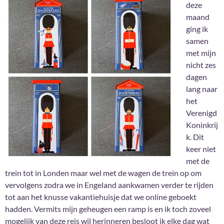
deze
maand
ging ik
samen
met mijn
nicht zes
dagen
lang naar
het
Verenigd
Koninkrij
k. Dit
keer niet
met de
trein tot in Londen maar wel met de wagen de trein op om
vervolgens zodra we in Engeland aankwamen verder te rijden
tot aan het knusse vakantiehuisje dat we online geboekt
hadden. Vermits mijn geheugen een ramp is en ik toch zoveel
mogelijk van deze reis wil herinneren besloot ik elke dag wat