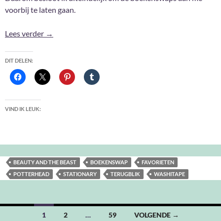
voorbij te laten gaan.
To swap or not to swap + mijn favoriete aanwinsten
Lees verder
→
DIT DELEN:
VIND IK LEUK:
BEAUTY AND THE BEAST
BOEKENSWAP
FAVORIETEN
POTTERHEAD
STATIONARY
TERUGBLIK
WASHITAPE
Berichten
1
2
…
59
VOLGENDE →