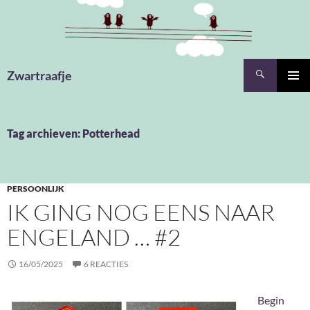
Ga
naar
de
inhoud
Zoeken
Zwartraafje
PRIMAI
MENU
Tag archieven: Potterhead
PERSOONLIJK
IK GING NOG EENS NAAR
ENGELAND … #2
16/05/2025
6 REACTIES
Begin