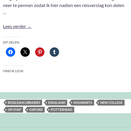
neer te pennen zodat ik hier nadien een reisverslag kon delen
…
Ik ging nog eens naar Engeland … #2
Lees verder
→
DIT DELEN:
VIND IK LEUK:
BODLEIAN LIBRARIES
ENGELAND
HOGWARTS
NEW COLLEGE
OP STAP
OXFORD
POTTERHEAD