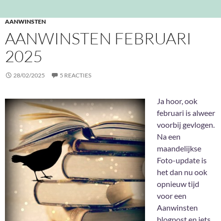
AANWINSTEN
AANWINSTEN FEBRUARI
2025
28/02/2025
5 REACTIES
Ja hoor, ook
februari is alweer
voorbij gevlogen.
Na een
maandelijkse
Foto-update is
het dan nu ook
opnieuw tijd
voor een
Aanwinsten
blogpost en iets