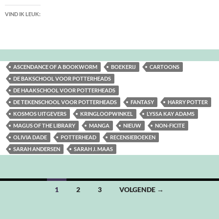
VIND IK LEUK:
ASCENDANCE OF A BOOKWORM
BOEKERIJ
CARTOONS
DE BAKSCHOOL VOOR POTTERHEADS
DE HAAKSCHOOL VOOR POTTERHEADS
DE TEKENSCHOOL VOOR POTTERHEADS
FANTASY
HARRY POTTER
KOSMOS UITGEVERS
KRINGLOOPWINKEL
LYSSA KAY ADAMS
MAGUS OF THE LIBRARY
MANGA
NIEUW
NON-FICITE
OLIVIA DADE
POTTERHEAD
RECENSIEBOEKEN
SARAH ANDERSEN
SARAH J. MAAS
Berichten
1
2
3
VOLGENDE →
navigatie