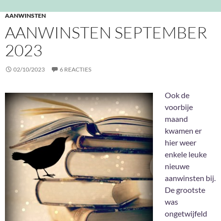
AANWINSTEN
AANWINSTEN SEPTEMBER
2023
02/10/2023
6 REACTIES
Ook de
voorbije
maand
kwamen er
hier weer
enkele leuke
nieuwe
aanwinsten bij.
De grootste
was
ongetwijfeld