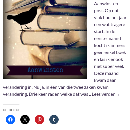
Aanwinsten-
post. Op dat
vlak had het jaar
een wat tragere
start. In de
eerste maand
kocht ik immers
geen enkel boek
en las ik er ook
niet super veel.
Deze maand
kwam daar
verandering in. Nu ja, in één van die twee zaken kwam
Aanwin
verandering. Drie keer raden welke dat was ..
Lees verder
→
DIT DELEN: