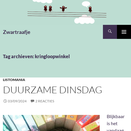
Ga
naar
de
inhoud
Zoeken
Zwartraafje
PRIMAI
MENU
Tag archieven: kringloopwinkel
LISTOMANIA
DUURZAME DINSDAG
03/09/2024
2 REACTIES
Blijkbaar
is het
vandaag