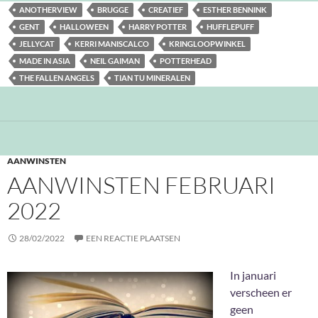
ANOTHERVIEW
BRUGGE
CREATIEF
ESTHER BENNINK
GENT
HALLOWEEN
HARRY POTTER
HUFFLEPUFF
JELLYCAT
KERRI MANISCALCO
KRINGLOOPWINKEL
MADE IN ASIA
NEIL GAIMAN
POTTERHEAD
THE FALLEN ANGELS
TIAN TU MINERALEN
AANWINSTEN
AANWINSTEN FEBRUARI
2022
28/02/2022
EEN REACTIE PLAATSEN
In januari
verscheen er
geen