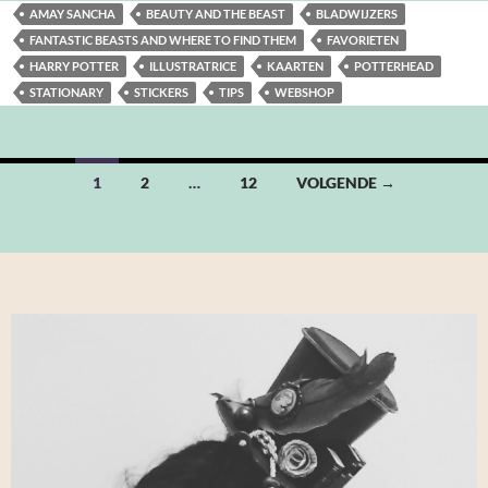
AMAY SANCHA
BEAUTY AND THE BEAST
BLADWIJZERS
FANTASTIC BEASTS AND WHERE TO FIND THEM
FAVORIETEN
HARRY POTTER
ILLUSTRATRICE
KAARTEN
POTTERHEAD
STATIONARY
STICKERS
TIPS
WEBSHOP
Berichten
1
2
…
12
VOLGENDE →
navigatie