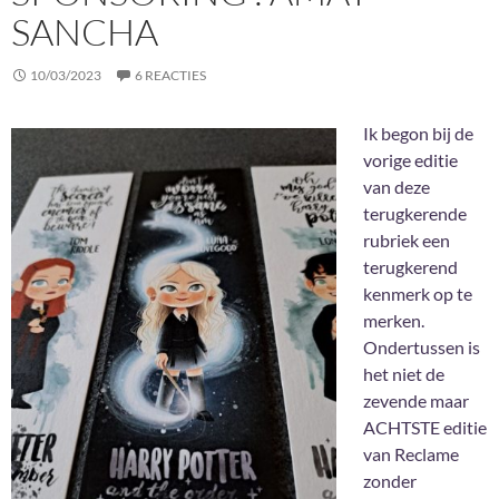
SANCHA
10/03/2023
6 REACTIES
Ik begon bij de
vorige editie
van deze
terugkerende
rubriek een
terugkerend
kenmerk op te
merken.
Ondertussen is
het niet de
zevende maar
ACHTSTE editie
van Reclame
zonder