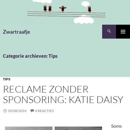
Ga
naar
de
inhoud
Zoeken
Zwartraafje
PRIMAI
MENU
Categorie archieven: Tips
TIPS
RECLAME ZONDER
SPONSORING: KATIE DAISY
10/08/2024
6 REACTIES
Soms