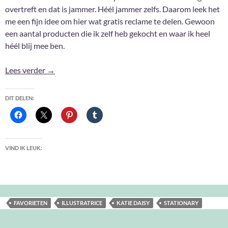
overtreft en dat is jammer. Héél jammer zelfs. Daarom leek het
me een fijn idee om hier wat gratis reclame te delen. Gewoon
een aantal producten die ik zelf heb gekocht en waar ik heel
héél blij mee ben.
Reclame zonder sponsoring: Katie Daisy
Lees verder
→
DIT DELEN:
VIND IK LEUK:
FAVORIETEN
ILLUSTRATRICE
KATIE DAISY
STATIONARY