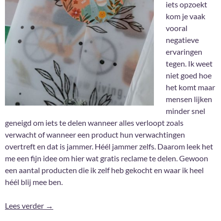
iets opzoekt
kom je vaak
vooral
negatieve
ervaringen
tegen. Ik weet
niet goed hoe
het komt maar
mensen lijken
minder snel
geneigd om iets te delen wanneer alles verloopt zoals
verwacht of wanneer een product hun verwachtingen
overtreft en dat is jammer. Héél jammer zelfs. Daarom leek het
me een fijn idee om hier wat gratis reclame te delen. Gewoon
een aantal producten die ik zelf heb gekocht en waar ik heel
héél blij mee ben.
Reclame zonder sponsoring : Mei Illustrations
Lees verder
→