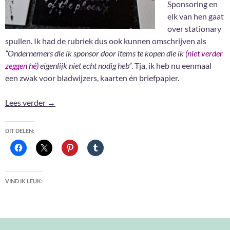
Sponsoring en
elk van hen gaat
over stationary
spullen. Ik had de rubriek dus ook kunnen omschrijven als
“Ondernemers die ik sponsor door items te kopen die ik
(niet verder
zeggen hé)
eigenlijk niet echt nodig heb”
. Tja, ik heb nu eenmaal
een zwak voor bladwijzers, kaarten én briefpapier.
Reclame zonder sponsoring : Amay Sancha
Lees verder
→
DIT DELEN:
VIND IK LEUK: