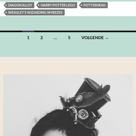
DIAGON ALLEY
HARRY POTTER LEGO
POTTERHEAD
WEASLEY'S WIZARDING WHEEZES
Berichten
1
2
…
5
VOLGENDE →
navigatie