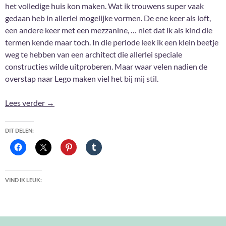
het volledige huis kon maken. Wat ik trouwens super vaak
gedaan heb in allerlei mogelijke vormen. De ene keer als loft,
een andere keer met een mezzanine, … niet dat ik als kind die
termen kende maar toch. In die periode leek ik een klein beetje
weg te hebben van een architect die allerlei speciale
constructies wilde uitproberen. Maar waar velen nadien de
overstap naar Lego maken viel het bij mij stil.
Harry Potter Lego #10: Diagon Alley #4
Lees verder
→
DIT DELEN:
VIND IK LEUK: