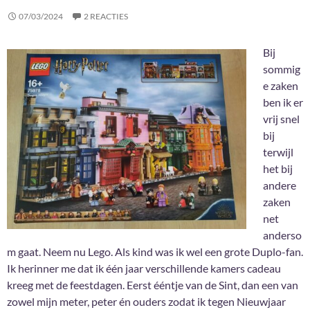
07/03/2024
2 REACTIES
Bij
sommig
e zaken
ben ik er
vrij snel
bij
terwijl
het bij
andere
zaken
net
anderso
m gaat. Neem nu Lego. Als kind was ik wel een grote Duplo-fan.
Ik herinner me dat ik één jaar verschillende kamers cadeau
kreeg met de feestdagen. Eerst ééntje van de Sint, dan een van
zowel mijn meter, peter én ouders zodat ik tegen Nieuwjaar