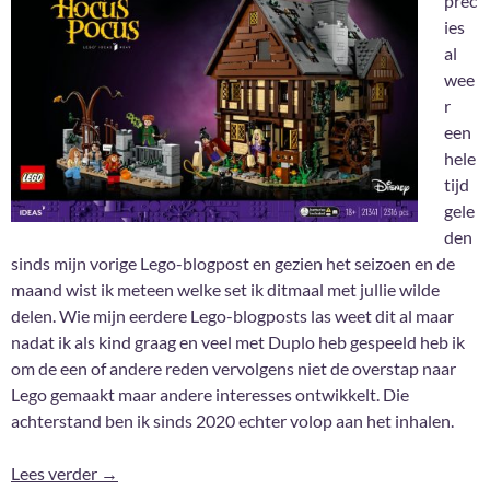
prec
ies
al
wee
r
een
hele
tijd
gele
den
sinds mijn vorige Lego-blogpost en gezien het seizoen en de
maand wist ik meteen welke set ik ditmaal met jullie wilde
delen. Wie mijn eerdere Lego-blogposts las weet dit al maar
nadat ik als kind graag en veel met Duplo heb gespeeld heb ik
om de een of andere reden vervolgens niet de overstap naar
Lego gemaakt maar andere interesses ontwikkelt. Die
achterstand ben ik sinds 2020 echter volop aan het inhalen.
Lego Ideas: Disney Hocus Pocus
Lees verder
→