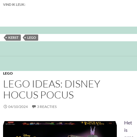
VIND IK LEUK:
KERST
LEGO
LEGO
LEGO IDEAS: DISNEY
HOCUS POCUS
04/10/2024
3 REACTIES
Het
is