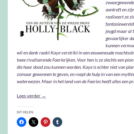
zwaargewonde 
aantreft en zijn
realiseert ze zi
fantasiewereld
jeugd maar al t
gevaarlijker da
kunnen vermoe
wil en dank raakt Kaye verstrikt in een eeuwenoude machtsstr
twee rivaliserende Faerierijken. Voor hen is ze slechts een pion 
die haar dood zou kunnen worden. Kaye is echter niet van plan
zomaar gewonnen te geven, en roept de hulp in van een mythi
waterwezen. Maar in het land van de Faeries heeft alles een pri
Water – Holly Black
Lees verder
→
DIT DELEN: