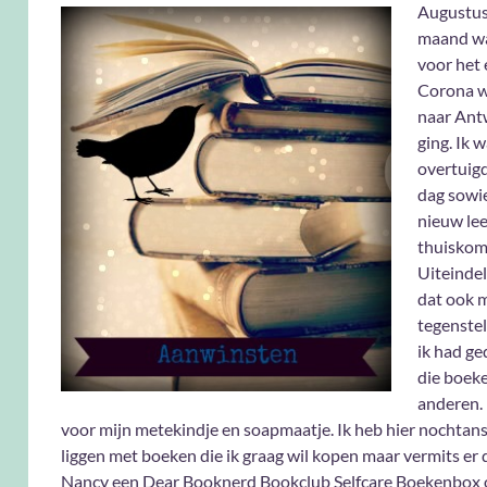
Augustus
maand wa
voor het 
Corona w
naar Ant
ging. Ik 
overtuigd
dag sowi
nieuw lee
thuiskom
Uiteindel
dat ook m
tegenstel
ik had g
die boek
anderen.
voor mijn metekindje en soapmaatje. Ik heb hier nochtans 
liggen met boeken die ik graag wil kopen maar vermits er d
Nancy een Dear Booknerd Bookclub Selfcare Boekenbox 