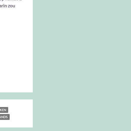
arin zou
AKEN
ANDS