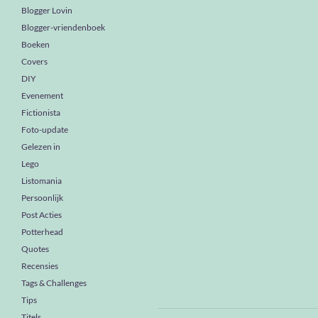
Blogger Lovin
Blogger-vriendenboek
Boeken
Covers
DIY
Evenement
Fictionista
Foto-update
Gelezen in
Lego
Listomania
Persoonlijk
Post Acties
Potterhead
Quotes
Recensies
Tags & Challenges
Tips
Titels