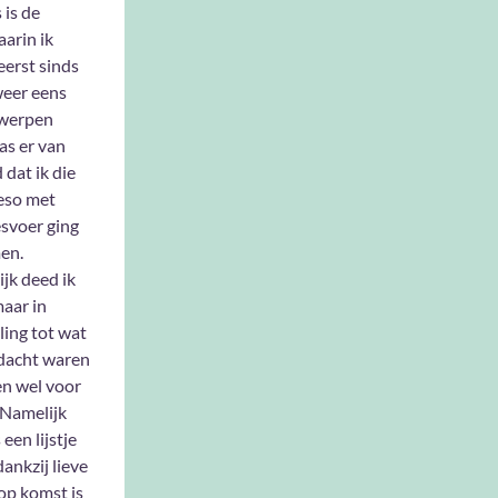
 is de
arin ik
eerst sinds
eer eens
werpen
was er van
 dat ik die
eso met
svoer ging
en.
ijk deed ik
aar in
ling tot wat
edacht waren
en wel voor
 Namelijk
een lijstje
ankzij lieve
op komst is