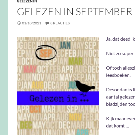
GELEZEN IN
GELEZEN IN SEPTEMBER 
01/10/2021
8 REACTIES
Ja, dat deed ik
Niet zo super 
Of toch allesz
leesboeken.
Desondanks li
aantal geleze
bladzijden toc
Kijk maar eve
dat komt …