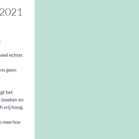
2021
.
veel echter.
ins geen
gt het
n boeken én
h vrij hoog.
n mee hoe