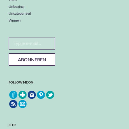
Unboxing
Uncategorized
Winnen
Typ je e-mail...
ABONNEREN
FOLLOW ME ON
SITE: