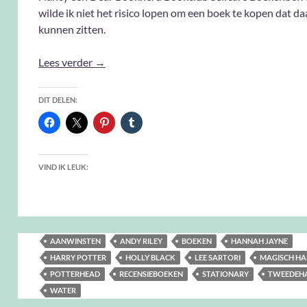
wilde ik niet het risico lopen om een boek te kopen dat da
kunnen zitten.
Aanwinsten Augustus 2021: Boeken etcetera
Lees verder
→
DIT DELEN:
VIND IK LEUK:
AANWINSTEN
ANDY RILEY
BOEKEN
HANNAH JAYNE
HARRY POTTER
HOLLY BLACK
LEE SARTORI
MAGISCH H
POTTERHEAD
RECENSIEBOEKEN
STATIONARY
TWEEDEH
WATER