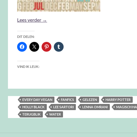
Gelezen in September 2021
Lees verder
→
DIT DELEN:
VIND IK LEUK:
EVERY DAY VEGAN
FANFICS
GELEZEN
HARRY POTTER
HOLLY BLACK
LEE SARTORI
LENNA OMRANI
MAGISCH H
TERUGBLIK
WATER