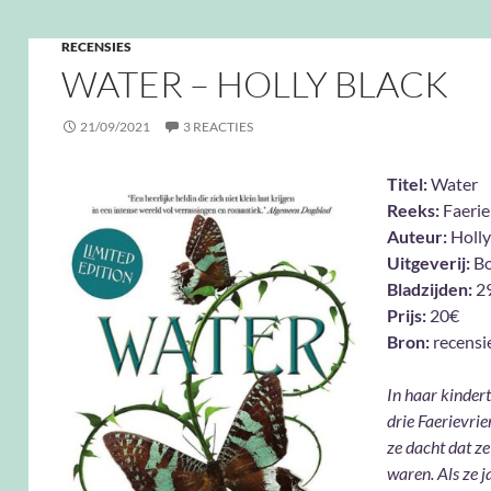
RECENSIES
WATER – HOLLY BLACK
21/09/2021
3 REACTIES
Titel:
Water
Reeks:
Faerie
Auteur:
Holly
Uitgeverij:
Bo
Bladzijden:
29
Prijs:
20€
Bron:
recensi
In haar kinder
drie Faerievri
ze dacht dat z
waren. Als ze j