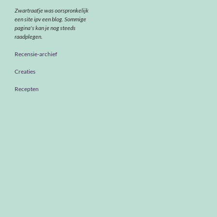
Zwartraafje was oorspronkelijk
een site ipv een blog. Sommige
pagina's kan je nog steeds
raadplegen.
Recensie-archief
Creaties
Recepten