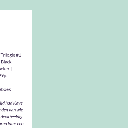
 Trilogie #1
 Black
ekerij
9p.
eboek
tijd had Kaye
enden van wie
e denkbeeldig
aren later een