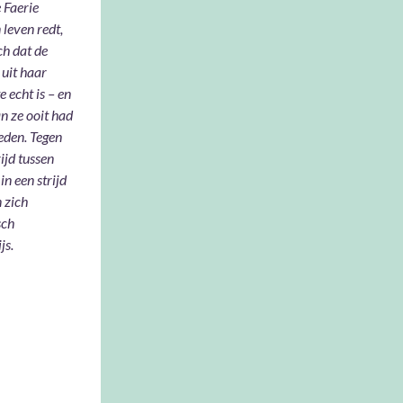
Faerie
 leven redt,
ch dat de
 uit haar
e echt is – en
n ze ooit had
den. Tegen
ijd tussen
in een strijd
 zich
sch
js.