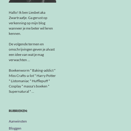
Hallo! Ik ben Liesbet aka
Zwartraafje. Ga gerust op
verkenning op mijn blog
wanneer je me beter wil leren
kennen.
De volgende termen en
omschrijvingen geven je alvast
een idee van wat je mag
verwachten ...
Boekenworm * Baking-addict *
Miss Crafts-a-lot * Harry Potter
* Listomaniac * Hufflepuff *
Cosplay * massa's boeken *
Supernatural * ...
RUBRIEKEN:
Aanwinsten
Bloggen