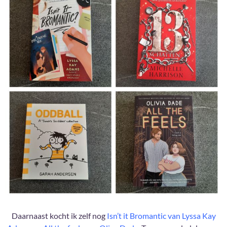
Daarnaast kocht ik zelf nog
Isn’t it Bromantic van Lyssa Kay