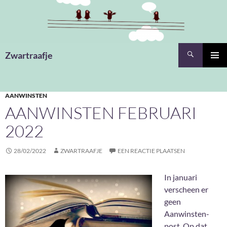
Ga
naar
de
inhoud
Zoeken
Zwartraafje
PRIMAI
MENU
AANWINSTEN
AANWINSTEN FEBRUARI
2022
28/02/2022
ZWARTRAAFJE
EEN REACTIE PLAATSEN
In januari
verscheen er
geen
Aanwinsten-
post. Op dat