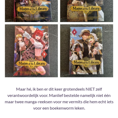
Maar hé, ik ben er dit keer grotendeels NIET zelf
verantwoordelijk voor. Manlief bestelde namelijk niet één
maar twee manga-reeksen voor me vermits die hem echt iets
voor een boekenworm leken.