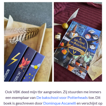
Ook VBK deed mijn tbr aangroeien. Zij stuurden me immers
een exemplaar van
De bakschool voor Potterheads
toe. Dit
boek is geschreven door
Dominque Ascanelli
en verschijnt op