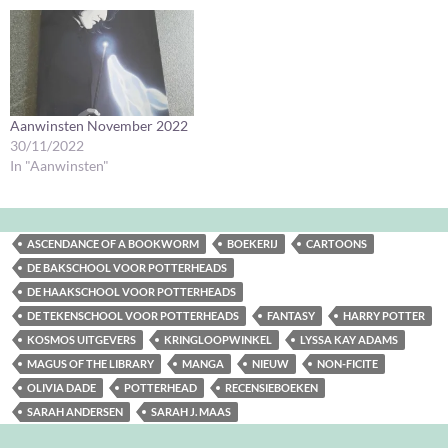
Aanwinsten November 2022
30/11/2022
In "Aanwinsten"
ASCENDANCE OF A BOOKWORM
BOEKERIJ
CARTOONS
DE BAKSCHOOL VOOR POTTERHEADS
DE HAAKSCHOOL VOOR POTTERHEADS
DE TEKENSCHOOL VOOR POTTERHEADS
FANTASY
HARRY POTTER
KOSMOS UITGEVERS
KRINGLOOPWINKEL
LYSSA KAY ADAMS
MAGUS OF THE LIBRARY
MANGA
NIEUW
NON-FICITE
OLIVIA DADE
POTTERHEAD
RECENSIEBOEKEN
SARAH ANDERSEN
SARAH J. MAAS