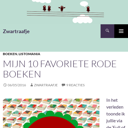
Ga
naar
de
inhoud
Zoeken
Zwartraafje
PRIMAI
MENU
BOEKEN
,
LISTOMANIA
MIJN 10 FAVORIETE RODE
BOEKEN
06/05/2016
ZWARTRAAFJE
9 REACTIES
In het
verleden
toonde ik
jullie via
de ‘
Full of