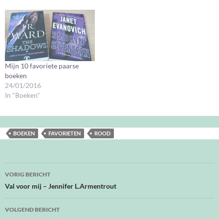
Mijn 10 favoriete paarse
boeken
24/01/2016
In "Boeken"
BOEKEN
FAVORIETEN
ROOD
Bericht
VORIG BERICHT
navigatie
Val voor mij – Jennifer L.Armentrout
VOLGEND BERICHT