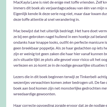
MacKayla Lane is niet de enige met toffe vrienden. Zelf kr
immers dit boek als verjaardagscadeau van één van mijn 
Eigenlijk kende ik deze serie nog niet, maar daar kwam du
deze toffe attentie al snel verandering in.
Mac bewijst dat het uiterlijk bedriegt. Het hare doet ver
ze bij een gebroken nagel huilend in een hoekje zal belan
ondanks haar knappe looks, outfit én perfecte manicure is
geen breekbaar poppetje. Als ze haar gedachten op iets he
zijn er weinig tot geen zaken die haar hier vanaf kunnen b
zo’n situatie lijkt ze plots alle gevoel voor risico uit het oo
verliezen en zo komt ze in de nodige gevaarlijke situaties 
Lezers die in dit boek beginnen terwijl ze Tinkerbell-achtig
wezentjes verwachten komen zeker bedrogen uit. De fae di
boek aan bod komen zijn net monsterlijke gedrochten me
wreedaardige gewoonten.
Haar correcte opvoeding zorgde ervoor dat ze de nodige 