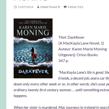
15/07/2014
ZWARTRAAFJE
4 REACTIES
Titel: Dark
(A MacKayla Lane Novel, 1)
Auteur: Karen Marie Moning
Uitgeverij: Orion Books
347 p.
“MacKayla Lane’s life is good. Sh
friends, a decent job, and a car t
down only every other week or so. In other words, she’s your p
ordinary twenty-first century woman … until something extra
happens.
When her sister is murdered, Mac journeys to Ireland in searc