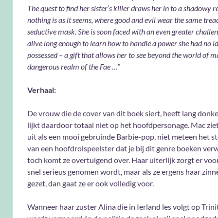
The quest to find her sister’s killer draws her in to a shadowy
nothing is as it seems, where good and evil wear the same tre
seductive mask. She is soon faced with an even greater challen
alive long enough to learn how to handle a power she had no i
possessed – a gift that allows her to see beyond the world of ma
dangerous realm of the Fae …”
Verhaal:
De vrouw die de cover van dit boek siert, heeft lang donk
lijkt daardoor totaal niet op het hoofdpersonage. Mac zie
uit als een mooi gebruinde Barbie-pop, niet meteen het s
van een hoofdrolspeelster dat je bij dit genre boeken ver
toch komt ze overtuigend over. Haar uiterlijk zorgt er voor
snel serieus genomen wordt, maar als ze ergens haar zinn
gezet, dan gaat ze er ook volledig voor.
Wanneer haar zuster Alina die in Ierland les volgt op Trini