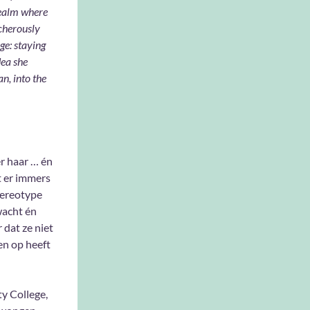
 realm where
acherously
ge: staying
dea she
n, into the
er haar … én
t er immers
tereotype
wacht én
 dat ze niet
en op heeft
ty College,