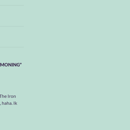
 MONING”
 The Iron
 haha. Ik