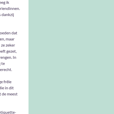
eeg ik
vriendinnen.
s dankzij
moeden dat
den, maar
 ze zeker
eft gezet,
rengen. In
g te
terecht.
e frêle
e in dit
t de meest
etiquette-