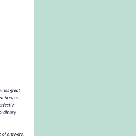
fever
e has great
hat breaks
erfectly
ordinary
h of answers.