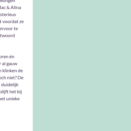
edwongen
Mac & Alina
sterieus
t voordat ze
ervoor te
antwoord
oren én
r al gauw
n klinken de
toch niet? De
duidelijk
lijft het bij
 het unieke