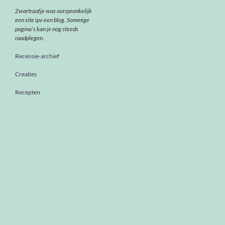
Zwartraafje was oorspronkelijk
een site ipv een blog. Sommige
pagina's kan je nog steeds
raadplegen.
Recensie-archief
Creaties
Recepten