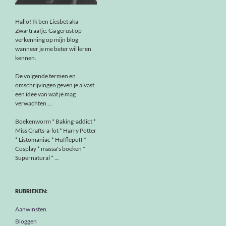
Hallo! Ik ben Liesbet aka
Zwartraafje. Ga gerust op
verkenning op mijn blog
wanneer je me beter wil leren
kennen.
De volgende termen en
omschrijvingen geven je alvast
een idee van wat je mag
verwachten ...
Boekenworm * Baking-addict *
Miss Crafts-a-lot * Harry Potter
* Listomaniac * Hufflepuff *
Cosplay * massa's boeken *
Supernatural * ...
RUBRIEKEN:
Aanwinsten
Bloggen