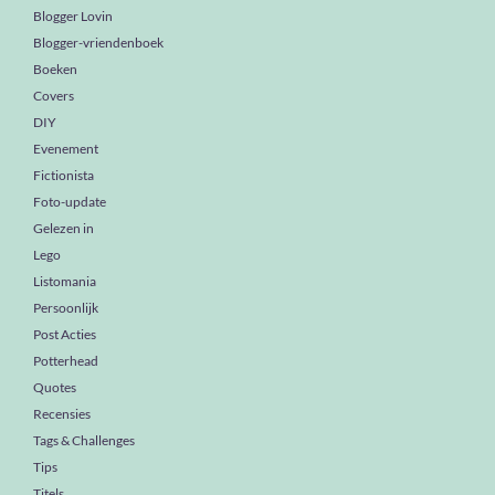
Blogger Lovin
Blogger-vriendenboek
Boeken
Covers
DIY
Evenement
Fictionista
Foto-update
Gelezen in
Lego
Listomania
Persoonlijk
Post Acties
Potterhead
Quotes
Recensies
Tags & Challenges
Tips
Titels