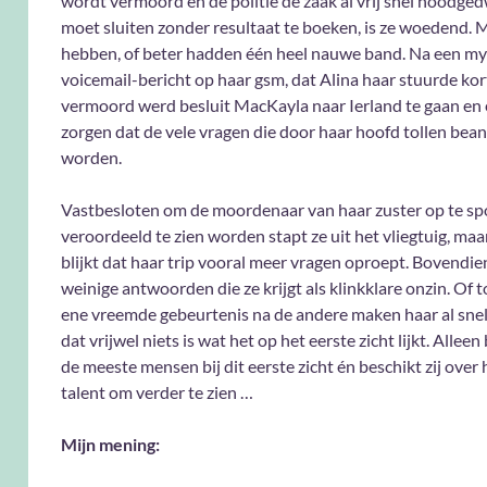
wordt vermoord én de politie de zaak al vrij snel noodg
moet sluiten zonder resultaat te boeken, is ze woedend. 
hebben, of beter hadden één heel nauwe band. Na een my
voicemail-bericht op haar gsm, dat Alina haar stuurde kor
vermoord werd besluit MacKayla naar Ierland te gaan en 
zorgen dat de vele vragen die door haar hoofd tollen be
worden.
Vastbesloten om de moordenaar van haar zuster op te sp
veroordeeld te zien worden stapt ze uit het vliegtuig, maa
blijkt dat haar trip vooral meer vragen oproept. Bovendie
weinige antwoorden die ze krijgt als klinkklare onzin. Of 
ene vreemde gebeurtenis na de andere maken haar al snel 
dat vrijwel niets is wat het op het eerste zicht lijkt. Alleen b
de meeste mensen bij dit eerste zicht én beschikt zij over
talent om verder te zien …
Mijn mening: