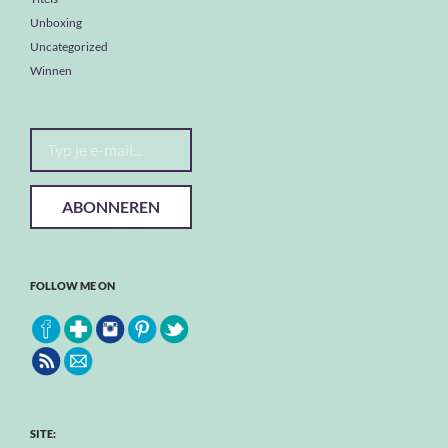
Unboxing
Uncategorized
Winnen
Typ je e-mail...
ABONNEREN
FOLLOW ME ON
SITE: