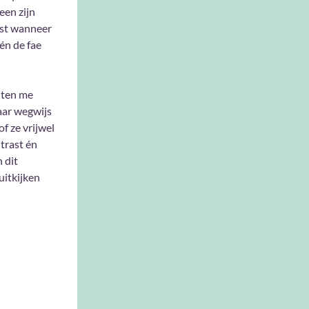
een zijn
nst wanneer
 én de fae
hten me
aar wegwijs
f ze vrijwel
trast én
 dit
itkijken