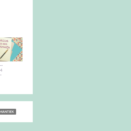
 …
14
"
MANTIEK