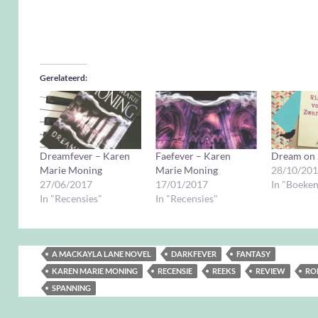
Gerelateerd
Dreamfever – Karen
Faefever – Karen
Dream on
Marie Moning
Marie Moning
28/10/20
27/06/2017
17/01/2017
In "Boeken
In "Recensies"
In "Recensies"
A MACKAYLA LANE NOVEL
DARKFEVER
FANTASY
KAREN MARIE MONING
RECENSIE
REEKS
REVIEW
RO
SPANNING