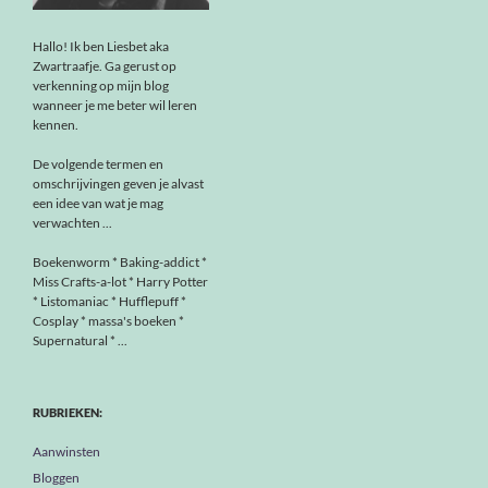
Hallo! Ik ben Liesbet aka
Zwartraafje. Ga gerust op
verkenning op mijn blog
wanneer je me beter wil leren
kennen.
De volgende termen en
omschrijvingen geven je alvast
een idee van wat je mag
verwachten ...
Boekenworm * Baking-addict *
Miss Crafts-a-lot * Harry Potter
* Listomaniac * Hufflepuff *
Cosplay * massa's boeken *
Supernatural * ...
RUBRIEKEN:
Aanwinsten
Bloggen