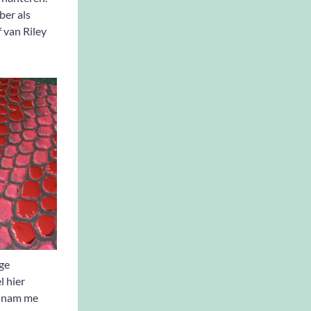
ber als
f van Riley
ige
l hier
et nam me