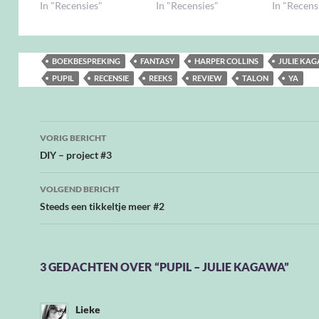
In "Recensies"
In "Recensies"
In "Recens
BOEKBESPREKING
FANTASY
HARPER COLLINS
JULIE KA
PUPIL
RECENSIE
REEKS
REVIEW
TALON
YA
Bericht
VORIG BERICHT
navigatie
DIY – project #3
VOLGEND BERICHT
Steeds een tikkeltje meer #2
3 GEDACHTEN OVER “PUPIL – JULIE KAGAWA”
Lieke