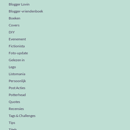
Blogger Lovin
Blogger-vriendenboek
Boeken
Covers
DIY
Evenement
Fictionista
Foto-update
Gelezen in
Lego
Listomania
Persoonlijk
Post Acties
Potterhead
Quotes
Recensies
Tags & Challenges
Tips
Titels