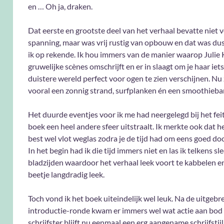
en … Oh ja, draken.
Dat eerste en grootste deel van het verhaal bevatte niet v
spanning, maar was vrij rustig van opbouw en dat was dus
ik op rekende. Ik hou immers van de manier waarop Juli
gruwelijke scènes omschrijft en er in slaagt om je haar iet
duistere wereld perfect voor ogen te zien verschijnen. Nu 
vooral een zonnig strand, surfplanken én een smoothiebar
Het duurde eventjes voor ik me had neergelegd bij het feit
boek een heel andere sfeer uitstraalt. Ik merkte ook dat h
best wel vlot weglas zodra je de tijd had om eens goed doo
In het begin had ik die tijd immers niet en las ik telkens sl
bladzijden waardoor het verhaal leek voort te kabbelen en
beetje langdradig leek.
Toch vond ik het boek uiteindelijk wel leuk. Na de uitgebr
introductie-ronde kwam er immers wel wat actie aan bod
schrijfster blijft nu eenmaal een erg aangename schrijfstij