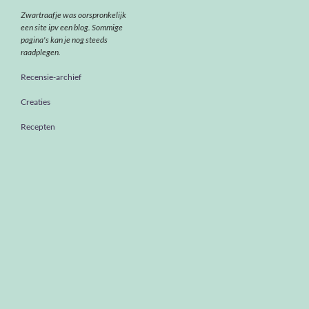
Zwartraafje was oorspronkelijk
een site ipv een blog. Sommige
pagina's kan je nog steeds
raadplegen.
Recensie-archief
Creaties
Recepten