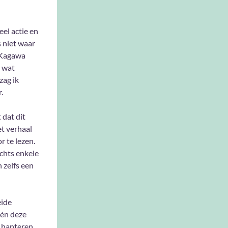
eel actie en
 niet waar
e Kagawa
s wat
zag ik
.
 dat dit
et verhaal
r te lezen.
echts enkele
 zelfs een
eide
 én deze
l hanteren.