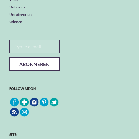
Unboxing
Uncategorized
Winnen
Typ je e-mail...
ABONNEREN
FOLLOW ME ON
SITE: