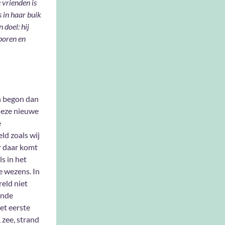
 vrienden is
s in haar buik
 doel: hij
poren en
en begon dan
deze nieuwe
e
ld zoals wij
r daar komt
s in het
e wezens. In
eld niet
ende
et eerste
 zee, strand