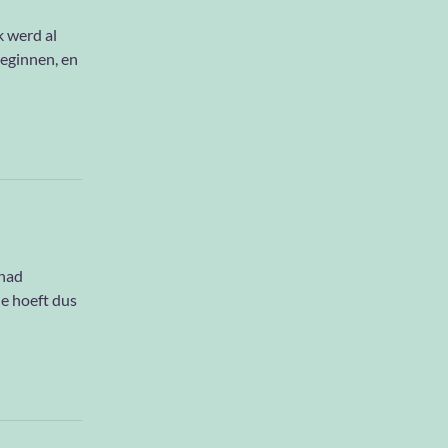
k werd al
beginnen, en
 had
Je hoeft dus