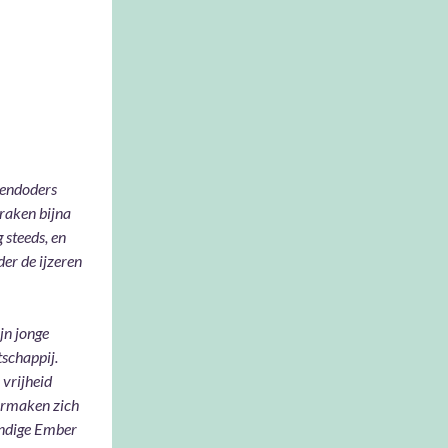
kendoders
draken bijna
 steeds, en
der de ijzeren
jn jonge
schappij.
 vrijheid
vermaken zich
andige Ember