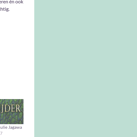
eren én ook
chtig.
 Julie Jagawa
17