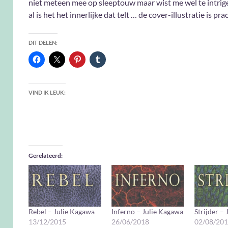
niet meteen mee op sleeptouw maar wist me wel te intrig
al is het het innerlijke dat telt … de cover-illustratie is pra
DIT DELEN:
VIND IK LEUK:
Gerelateerd
Rebel – Julie Kagawa
Inferno – Julie Kagawa
Strijder –
13/12/2015
26/06/2018
02/08/20