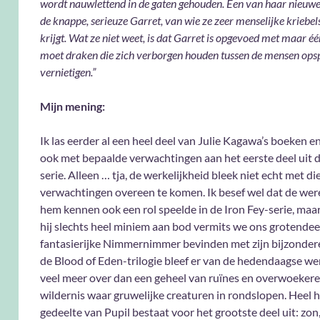
wordt nauwlettend in de gaten gehouden. Een van haar nieuwe
de knappe, serieuze Garret, van wie ze zeer menselijke kriebel
krijgt. Wat ze niet weet, is dat Garret is opgevoed met maar één
moet draken die zich verborgen houden tussen de mensen ops
vernietigen.”
Mijn mening:
Ik las eerder al een heel deel van Julie Kagawa’s boeken 
ook met bepaalde verwachtingen aan het eerste deel uit 
serie. Alleen … tja, de werkelijkheid bleek niet echt met di
verwachtingen overeen te komen. Ik besef wel dat de were
hem kennen ook een rol speelde in de Iron Fey-serie, maa
hij slechts heel miniem aan bod vermits we ons grotendeel
fantasierijke Nimmernimmer bevinden met zijn bijzonder
de Blood of Eden-trilogie bleef er van de hedendaagse wer
veel meer over dan een geheel van ruïnes en overwoeker
wildernis waar gruwelijke creaturen in rondslopen. Heel h
gedeelte van Pupil bestaat voor het grootste deel uit: zon,