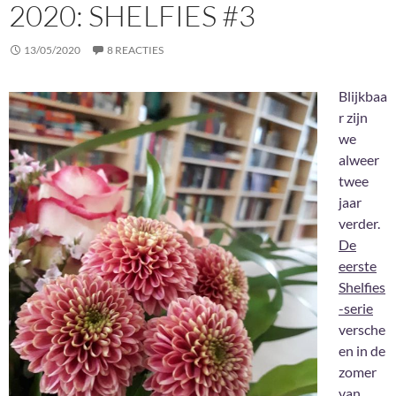
2020: SHELFIES #3
13/05/2020
8 REACTIES
Blijkbaa
r zijn
we
alweer
twee
jaar
verder.
De
eerste
Shelfies
-serie
versche
en in de
zomer
van