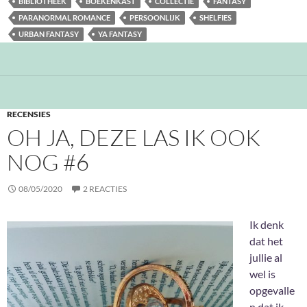
BIBLIOTHEEK
BOEKENKAST
COLLECTIE
FANTASY
PARANORMAL ROMANCE
PERSOONLIJK
SHELFIES
URBAN FANTASY
YA FANTASY
RECENSIES
OH JA, DEZE LAS IK OOK
NOG #6
08/05/2020
2 REACTIES
Ik denk
dat het
jullie al
wel is
opgevalle
n dat ik