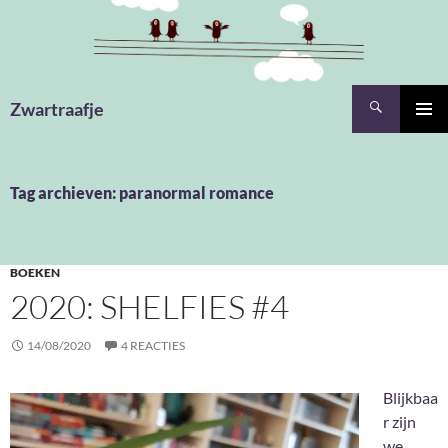
Ga
naar
de
inhoud
Zoeken
Zwartraafje
PRIMAI
MENU
Tag archieven: paranormal romance
BOEKEN
2020: SHELFIES #4
14/08/2020
4 REACTIES
Blijkbaa
r zijn
we