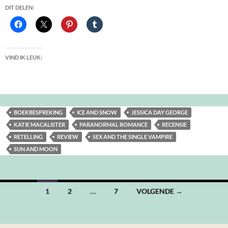
DIT DELEN:
VIND IK LEUK:
BOEKBESPREKING
ICE AND SNOW
JESSICA DAY GEORGE
KATIE MACALISTER
PARANORMAL ROMANCE
RECENSIE
RETELLING
REVIEW
SEX AND THE SINGLE VAMPIRE
SUN AND MOON
Berichten
1
2
…
7
VOLGENDE →
navigatie