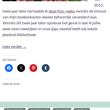
2015,
twee jaar later herhaalde ik
deze foto-reeks
vermits de inhoud
van mijn boekenkasten alweer behoorlijk veranderd was.
Vermits dit twee jaar later opnieuw het geval is laat ik jullie
weer even meekijken in onze
(jaja, manlief heeft ook enkele
planken)
bibliotheek.
2020: Shelfies #3
Lees verder
→
DIT DELEN:
VIND IK LEUK: