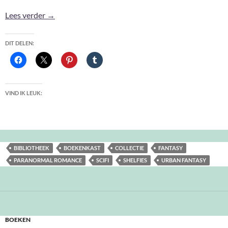
2020: Shelfies #4
Lees verder
→
DIT DELEN:
VIND IK LEUK:
BIBLIOTHEEK
BOEKENKAST
COLLECTIE
FANTASY
PARANORMAL ROMANCE
SCIFI
SHELFIES
URBAN FANTASY
BOEKEN