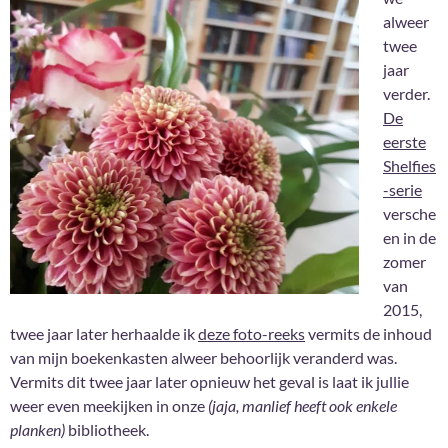
alweer
twee
jaar
verder.
De
eerste
Shelfies
-serie
versche
en in de
zomer
van
2015,
twee jaar later herhaalde ik
deze foto-reeks
vermits de inhoud
van mijn boekenkasten alweer behoorlijk veranderd was.
Vermits dit twee jaar later opnieuw het geval is laat ik jullie
weer even meekijken in onze
(jaja, manlief heeft ook enkele
planken)
bibliotheek.