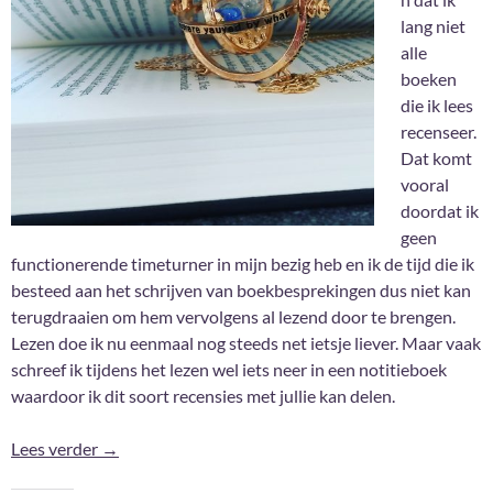
lang niet
alle
boeken
die ik lees
recenseer.
Dat komt
vooral
doordat ik
geen
functionerende timeturner in mijn bezig heb en ik de tijd die ik
besteed aan het schrijven van boekbesprekingen dus niet kan
terugdraaien om hem vervolgens al lezend door te brengen.
Lezen doe ik nu eenmaal nog steeds net ietsje liever. Maar vaak
schreef ik tijdens het lezen wel iets neer in een notitieboek
waardoor ik dit soort recensies met jullie kan delen.
Oh ja, deze las ik ook nog #6
Lees verder
→