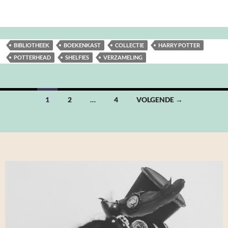
BIBLIOTHEEK
BOEKENKAST
COLLECTIE
HARRY POTTER
POTTERHEAD
SHELFIES
VERZAMELING
Berichten
1
2
…
4
VOLGENDE →
navigatie