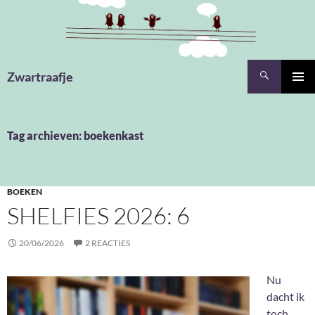
Ga
naar
de
inhoud
Zoeken
Zwartraafje
PRIMAI
MENU
Tag archieven: boekenkast
BOEKEN
SHELFIES 2026: 6
20/06/2026
2 REACTIES
Nu
dacht ik
toch