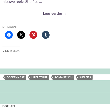
nieuwe reeks Shelfies …
Shelfies 2026: 6
Lees verder
→
DIT DELEN:
VIND IK LEUK:
BOEKENKAST
LITERATUUR
ROMANTISCH
SHELFIES
BOEKEN