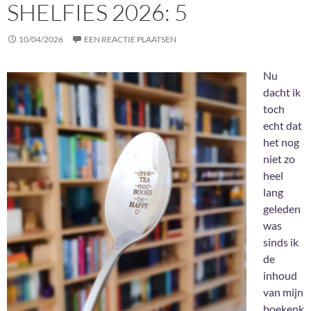
SHELFIES 2026: 5
10/04/2026
EEN REACTIE PLAATSEN
Nu
dacht ik
toch
echt dat
het nog
niet zo
heel
lang
geleden
was
sinds ik
de
inhoud
van mijn
boekenk