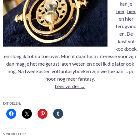
kan je
hier
,
hier
en
hier
terugvind
en. De
kast vol
kookboek
en sloeg ik tot nu toe over. Mocht daar toch interesse voor zijn
dan mag je het me gerust laten weten en deel ik die later ook
nog. Na twee kasten vol fantasyboeken zijn we toe aan … ja
hoor, nog meer fantasy.
2021: Shelfies #4
Lees verder
→
DIT DELEN:
VIND IK LEUK: