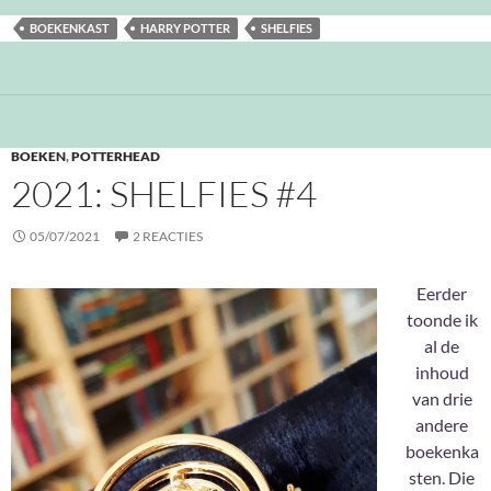
BOEKENKAST
HARRY POTTER
SHELFIES
BOEKEN
,
POTTERHEAD
2021: SHELFIES #4
05/07/2021
2 REACTIES
Eerder
toonde ik
al de
inhoud
van drie
andere
boekenka
sten. Die