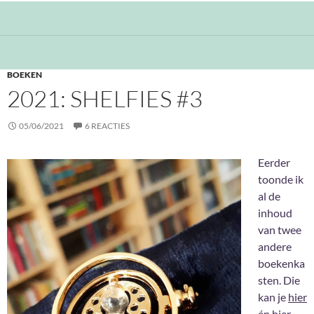
BOEKEN
2021: SHELFIES #3
05/06/2021
6 REACTIES
Eerder
toonde ik
al de
inhoud
van twee
andere
boekenka
sten. Die
kan je
hier
én
hier