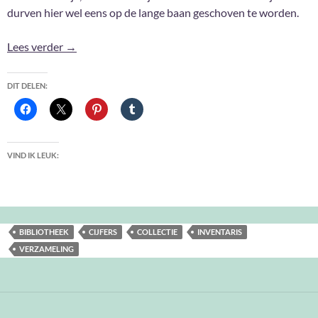
durven hier wel eens op de lange baan geschoven te worden.
Mijn boekenkast in cijfers #7: 2022
Lees verder
→
DIT DELEN:
VIND IK LEUK:
BIBLIOTHEEK
CIJFERS
COLLECTIE
INVENTARIS
VERZAMELING