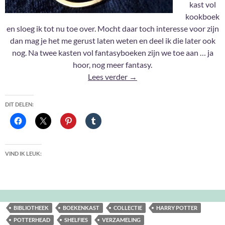
kast vol
kookboek
en sloeg ik tot nu toe over. Mocht daar toch interesse voor zijn
dan mag je het me gerust laten weten en deel ik die later ook
nog. Na twee kasten vol fantasyboeken zijn we toe aan … ja
hoor, nog meer fantasy.
2021: Shelfies #4
Lees verder
→
DIT DELEN:
VIND IK LEUK:
BIBLIOTHEEK
BOEKENKAST
COLLECTIE
HARRY POTTER
POTTERHEAD
SHELFIES
VERZAMELING