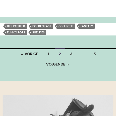
BIBLIOTHEEK
BOEKENKAST
COLLECTIE
FANTASY
FUNKO POPS
SHELFIES
Berichten
← VORIGE
1
2
3
…
5
navigatie
VOLGENDE →