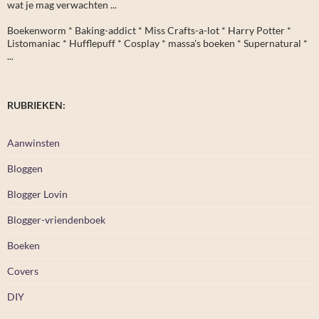
wat je mag verwachten ...
Boekenworm * Baking-addict * Miss Crafts-a-lot * Harry Potter *
Listomaniac * Hufflepuff * Cosplay * massa's boeken * Supernatural *
...
RUBRIEKEN:
Aanwinsten
Bloggen
Blogger Lovin
Blogger-vriendenboek
Boeken
Covers
DIY