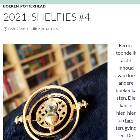
BOEKEN
,
POTTERHEAD
2021: SHELFIES #4
05/07/2021
2 REACTIES
Eerder
toonde ik
al de
inhoud
van drie
andere
boekenka
sten. Die
kan je
hier
,
hier
en
hier
terugvind
en. De