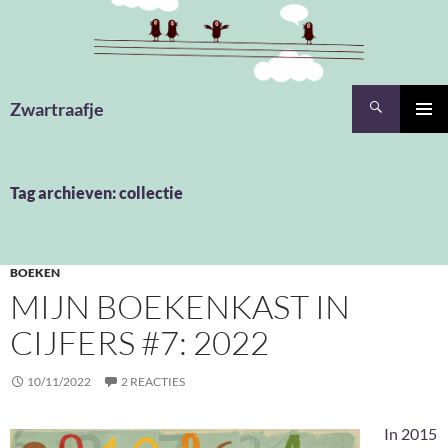
Ga
naar
de
inhoud
Zoeken
Zwartraafje
PRIMAI
MENU
Tag archieven: collectie
BOEKEN
MIJN BOEKENKAST IN
CIJFERS #7: 2022
10/11/2022
2 REACTIES
In 2015