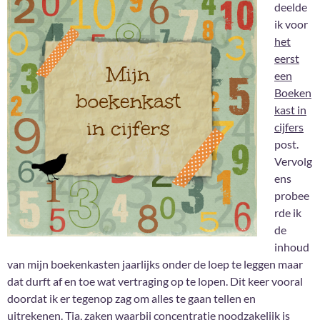
deelde
ik voor
het
eerst
een
Boeken
kast in
cijfers
post.
Vervolg
ens
probee
rde ik
de
inhoud
van mijn boekenkasten jaarlijks onder de loep te leggen maar
dat durft af en toe wat vertraging op te lopen. Dit keer vooral
doordat ik er tegenop zag om alles te gaan tellen en
uitrekenen. Tja, zaken waarbij concentratie noodzakelijk is