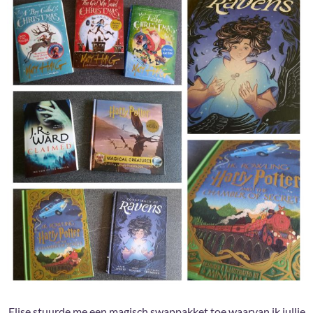
Elise stuurde me een magisch swappakket toe waarvan ik jullie