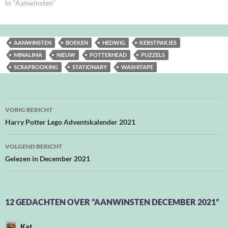
In "Aanwinsten"
AANWINSTEN
BOEKEN
HEDWIG
KERSTPAKJES
MINALIMA
NIEUW
POTTERHEAD
PUZZELS
SCRAPBOOKING
STATIONARY
WASHITAPE
Bericht
VORIG BERICHT
navigatie
Harry Potter Lego Adventskalender 2021
VOLGEND BERICHT
Gelezen in December 2021
12 GEDACHTEN OVER “AANWINSTEN DECEMBER 2021”
Kat