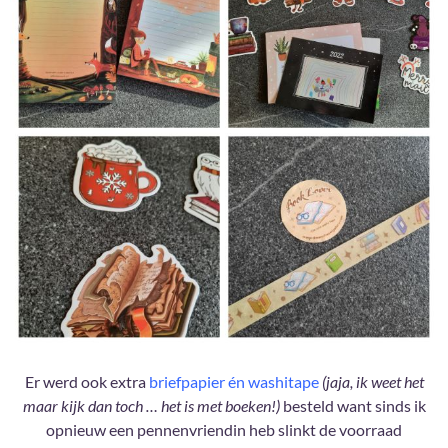
Er werd ook extra
briefpapier én washitape
(jaja, ik weet het
maar kijk dan toch … het is met boeken!)
besteld want sinds ik
opnieuw een pennenvriendin heb slinkt de voorraad