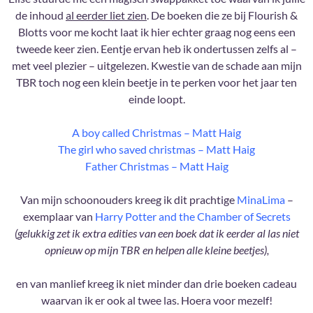
de inhoud
al eerder liet zien
. De boeken die ze bij Flourish &
Blotts voor me kocht laat ik hier echter graag nog eens een
tweede keer zien. Eentje ervan heb ik ondertussen zelfs al –
met veel plezier – uitgelezen. Kwestie van de schade aan mijn
TBR toch nog een klein beetje in te perken voor het jaar ten
einde loopt.
A boy called Christmas – Matt Haig
The girl who saved christmas – Matt Haig
Father Christmas – Matt Haig
Van mijn schoonouders kreeg ik dit prachtige
MinaLima
–
exemplaar van
Harry Potter and the Chamber of Secrets
(gelukkig zet ik extra edities van een boek dat ik eerder al las niet
opnieuw op mijn TBR en helpen alle kleine beetjes),
en van manlief kreeg ik niet minder dan drie boeken cadeau
waarvan ik er ook al twee las. Hoera voor mezelf!