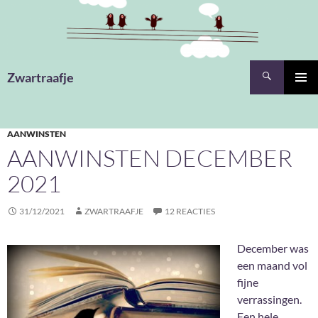
Ga
naar
de
inhoud
Zoeken
Zwartraafje
PRIMAI
MENU
AANWINSTEN
AANWINSTEN DECEMBER
2021
31/12/2021
ZWARTRAAFJE
12 REACTIES
December was
een maand vol
fijne
verrassingen.
Een hele