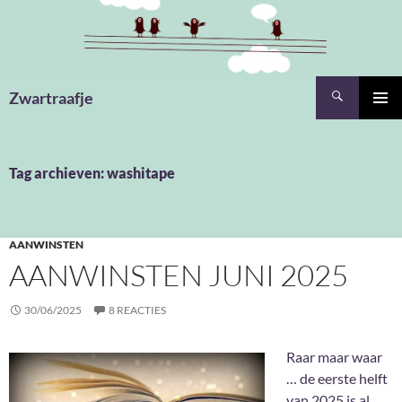
Ga
naar
de
inhoud
Zoeken
Zwartraafje
PRIMAI
MENU
Tag archieven: washitape
AANWINSTEN
AANWINSTEN JUNI 2025
30/06/2025
8 REACTIES
Raar maar waar
… de eerste helft
van 2025 is al