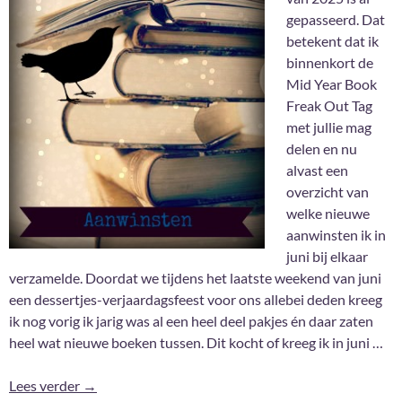
gepasseerd. Dat
betekent dat ik
binnenkort de
Mid Year Book
Freak Out Tag
met jullie mag
delen en nu
alvast een
overzicht van
welke nieuwe
aanwinsten ik in
juni bij elkaar
verzamelde. Doordat we tijdens het laatste weekend van juni
een dessertjes-verjaardagsfeest voor ons allebei deden kreeg
ik nog vorig ik jarig was al een heel deel pakjes én daar zaten
heel wat nieuwe boeken tussen. Dit kocht of kreeg ik in juni …
Aanwinsten Juni 2025
Lees verder
→