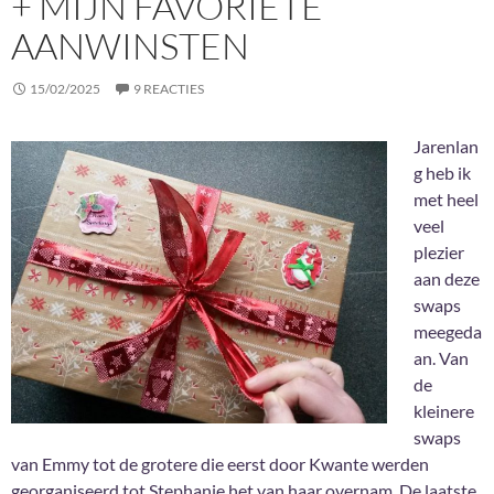
+ MIJN FAVORIETE
AANWINSTEN
15/02/2025
9 REACTIES
Jarenlan
g heb ik
met heel
veel
plezier
aan deze
swaps
meegeda
an. Van
de
kleinere
swaps
van Emmy tot de grotere die eerst door Kwante werden
georganiseerd tot Stephanie het van haar overnam. De laatste