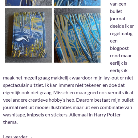
van een
bullet
journal
deelde ik er
regelmatig
een
blogpost
rond maar
eerlijk is
eerlijk ik
maak het mezelf graag makkelijk waardoor mijn lay-out er niet
spectaculair uitziet. Ik kan immers niet tekenen en doe dat
eigenlijk ook niet graag. Misschien maar goed ook vermits ik al
veel andere creatieve hobby’s heb. Daarom bestaat mijn bullet
journal niet uit mooie illustraties maar uit een combinatie van
washitape, knipsels en stickers. Allemaal in Harry Potter
thema.
Bullet Journal 2023
Lees verder
→