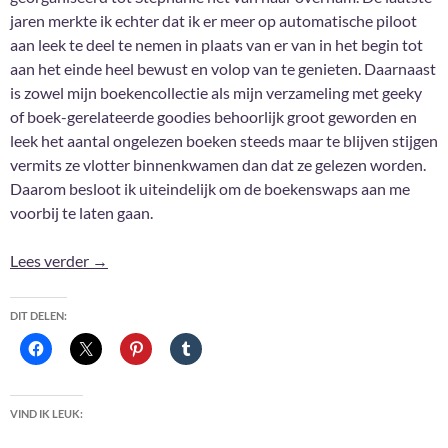
jaren merkte ik echter dat ik er meer op automatische piloot
aan leek te deel te nemen in plaats van er van in het begin tot
aan het einde heel bewust en volop van te genieten. Daarnaast
is zowel mijn boekencollectie als mijn verzameling met geeky
of boek-gerelateerde goodies behoorlijk groot geworden en
leek het aantal ongelezen boeken steeds maar te blijven stijgen
vermits ze vlotter binnenkwamen dan dat ze gelezen worden.
Daarom besloot ik uiteindelijk om de boekenswaps aan me
voorbij te laten gaan.
To swap or not to swap + mijn favoriete aanwinsten
Lees verder
→
DIT DELEN:
VIND IK LEUK: