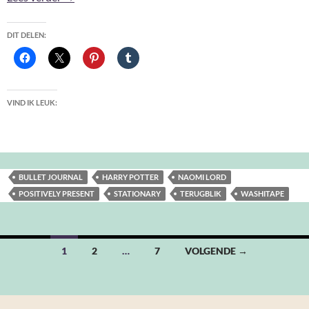
DIT DELEN:
VIND IK LEUK:
BULLET JOURNAL
HARRY POTTER
NAOMI LORD
POSITIVELY PRESENT
STATIONARY
TERUGBLIK
WASHITAPE
Berichten
1
2
…
7
VOLGENDE →
navigatie