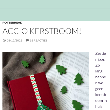
POTTERHEAD
ACCIO KERSTBOOM!
08/12/2021
16 REACTIES
Zestie
n jaar.
Zo
lang
hebbe
n we
geen
kerstb
oom in
huis