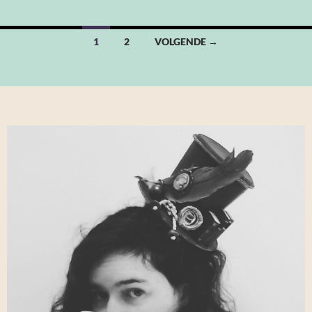
Berichten
1
2
VOLGENDE →
navigatie