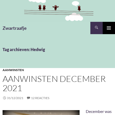
Ga
naar
de
inhoud
Zoeken
Zwartraafje
PRIMAI
MENU
Tag archieven: Hedwig
AANWINSTEN
AANWINSTEN DECEMBER
2021
31/12/2021
12 REACTIES
December was