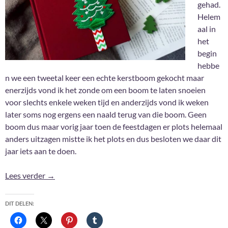
gehad.
Helem
aal in
het
begin
hebbe
n we een tweetal keer een echte kerstboom gekocht maar
enerzijds vond ik het zonde om een boom te laten snoeien
voor slechts enkele weken tijd en anderzijds vond ik weken
later soms nog ergens een naald terug van die boom. Geen
boom dus maar vorig jaar toen de feestdagen er plots helemaal
anders uitzagen mistte ik het plots en dus besloten we daar dit
jaar iets aan te doen.
Accio kerstboom!
Lees verder
→
DIT DELEN: