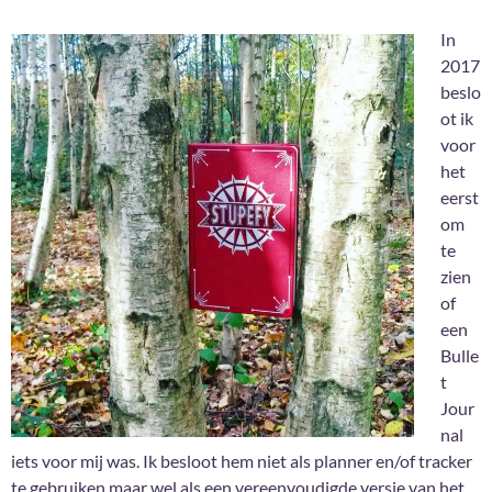
In
2017
beslo
ot ik
voor
het
eerst
om
te
zien
of
een
Bulle
t
Jour
nal
iets voor mij was. Ik besloot hem niet als planner en/of tracker
te gebruiken maar wel als een vereenvoudigde versie van het