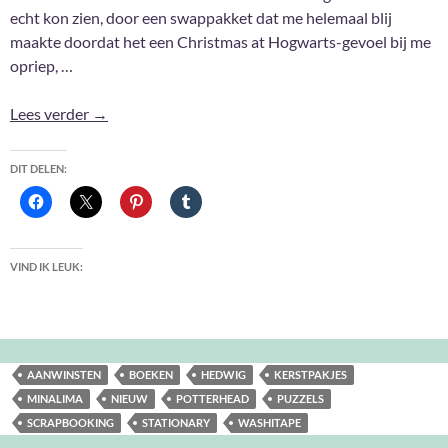
echt kon zien, door een swappakket dat me helemaal blij
maakte doordat het een Christmas at Hogwarts-gevoel bij me
opriep, …
Aanwinsten December 2021
Lees verder
→
DIT DELEN:
VIND IK LEUK:
AANWINSTEN
BOEKEN
HEDWIG
KERSTPAKJES
MINALIMA
NIEUW
POTTERHEAD
PUZZELS
SCRAPBOOKING
STATIONARY
WASHITAPE