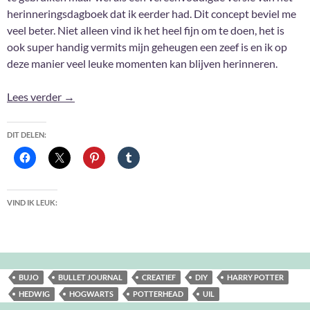
herinneringsdagboek dat ik eerder had. Dit concept beviel me
veel beter. Niet alleen vind ik het heel fijn om te doen, het is
ook super handig vermits mijn geheugen een zeef is en ik op
deze manier veel leuke momenten kan blijven herinneren.
Harry Potter Bullet Journal #7
Lees verder
→
DIT DELEN:
VIND IK LEUK:
BUJO
BULLET JOURNAL
CREATIEF
DIY
HARRY POTTER
HEDWIG
HOGWARTS
POTTERHEAD
UIL