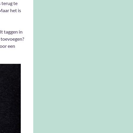
 terug te
Maar het is
lt taggen in
t toevoegen?
voor een