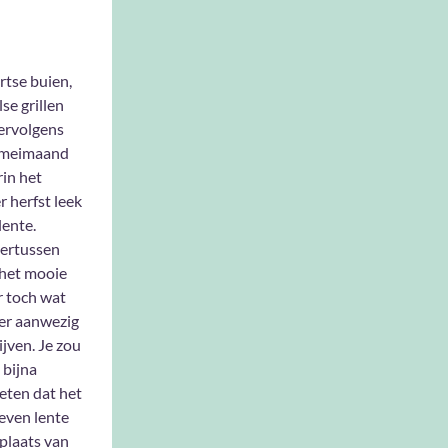
tse buien,
lse grillen
ervolgens
 meimaand
in het
r herfst leek
lente.
ertussen
t het mooie
 toch wat
er aanwezig
lijven. Je zou
 bijna
eten dat het
even lente
n plaats van