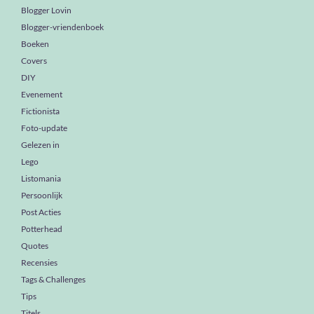
Blogger Lovin
Blogger-vriendenboek
Boeken
Covers
DIY
Evenement
Fictionista
Foto-update
Gelezen in
Lego
Listomania
Persoonlijk
Post Acties
Potterhead
Quotes
Recensies
Tags & Challenges
Tips
Titels