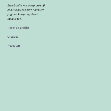
Zwartraafje was oorspronkelijk
een site ipv een blog. Sommige
pagina's kan je nog steeds
raadplegen.
Recensie-archief
Creaties
Recepten