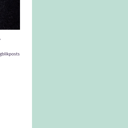
?
gblikposts