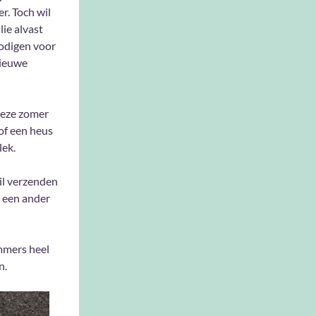
r. Toch wil
llie alvast
odigen voor
nieuwe
 deze zomer
 of een heus
lek.
wil verzenden
r een ander
immers heel
n.