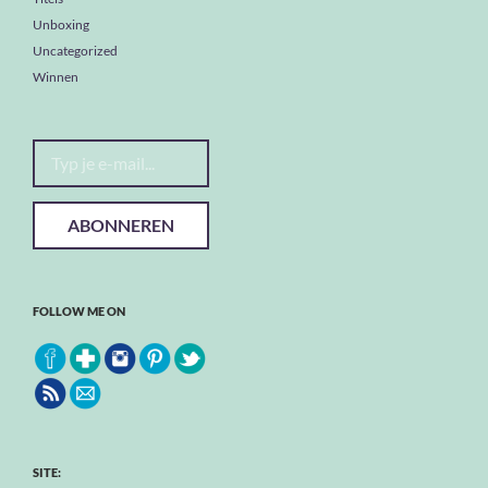
Unboxing
Uncategorized
Winnen
Typ je e-mail...
ABONNEREN
FOLLOW ME ON
SITE: