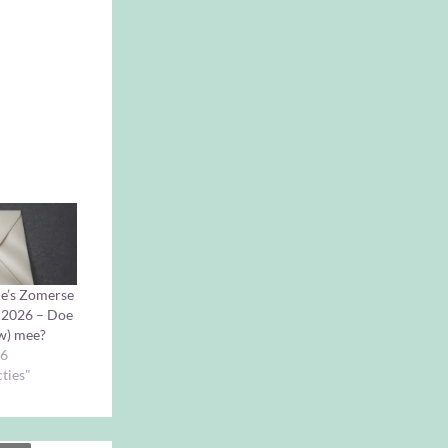
je’s Zomerse
e 2026 – Doe
uw) mee?
26
cties"