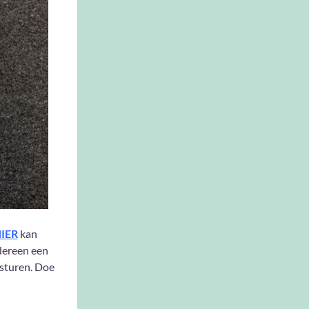
IER
kan
edereen een
 sturen. Doe