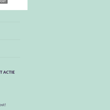
POST
T ACTIE
ost!