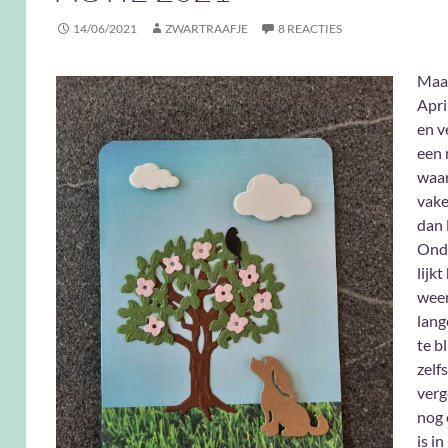
14/06/2021
ZWARTRAAFJE
8 REACTIES
Maar
Apri
en v
een
waar
vake
dan 
Ond
lijk
weer
lang
te b
zelfs
verg
nog 
is i