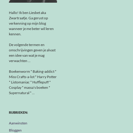
Hallo! Ik ben Liesbet aka
Zwartraafje. Ga gerust op
verkenning op mijn blog
wanneer je me beter wil leren
kennen.
De volgende termen en
omschrijvingen geven je alvast
een idee van wat je mag
verwachten ...
Boekenworm * Baking-addict *
Miss Crafts-a-lot * Harry Potter
* Listomaniac * Hufflepuff *
Cosplay * massa's boeken *
Supernatural * ...
RUBRIEKEN:
Aanwinsten
Bloggen