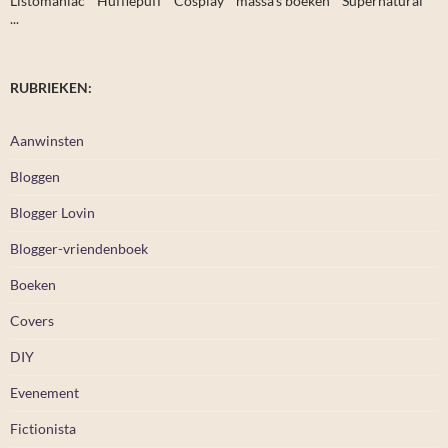
Listomaniac * Hufflepuff * Cosplay * massa's boeken * Supernatural *
...
RUBRIEKEN:
Aanwinsten
Bloggen
Blogger Lovin
Blogger-vriendenboek
Boeken
Covers
DIY
Evenement
Fictionista