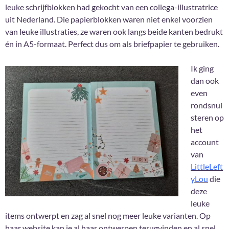
leuke schrijfblokken had gekocht van een collega-illustratrice
uit Nederland. Die papierblokken waren niet enkel voorzien
van leuke illustraties, ze waren ook langs beide kanten bedrukt
én in A5-formaat. Perfect dus om als briefpapier te gebruiken.
Ik ging
dan ook
even
rondsnui
steren op
het
account
van
LittleLeft
yLou
die
deze
leuke
items ontwerpt en zag al snel nog meer leuke varianten. Op
haar website kan je al haar ontwerpen terugvinden en al snel