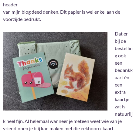
header
van mijn blog deed denken. Dit papier is wel enkel aan de
voorzijde bedrukt.
Dat er
bij de
bestellin
g ook
een
bedankk
aart én
een
extra
kaartje
zat is
natuurlij
k heel fijn. Al helemaal wanneer je meteen weet wie van je
vriendinnen je blij kan maken met die eekhoorn-kaart.