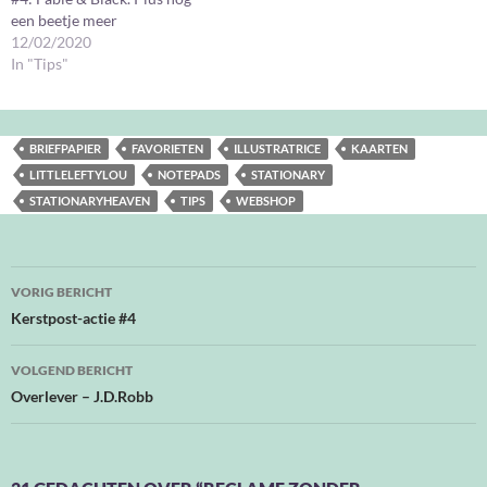
een beetje meer
12/02/2020
In "Tips"
BRIEFPAPIER
FAVORIETEN
ILLUSTRATRICE
KAARTEN
LITTLELEFTYLOU
NOTEPADS
STATIONARY
STATIONARYHEAVEN
TIPS
WEBSHOP
Bericht
VORIG BERICHT
navigatie
Kerstpost-actie #4
VOLGEND BERICHT
Overlever – J.D.Robb