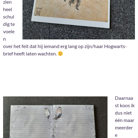
zien
heel
schul
dig te
voele
n
over het feit dat hij iemand erg lang op zijn/haar Hogwarts-
brief heeft laten wachten.
Daarnaa
st koos ik
dus niet
één maar
meerder
e