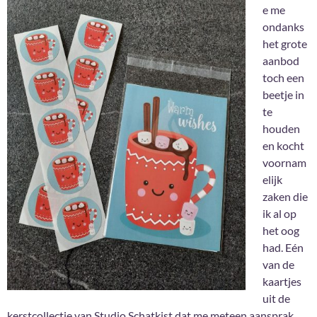
e me
ondanks
het grote
aanbod
toch een
beetje in
te
houden
en kocht
voornam
elijk
zaken die
ik al op
het oog
had. Eén
van de
kaartjes
uit de
kerstcollectie van Studio Schatkist dat me meteen aansprak