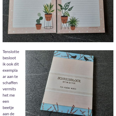
Tenslotte
besloot
ik ook dit
exempla
ar aan te
schaffen
vermits
het me
een
beetje
aan de