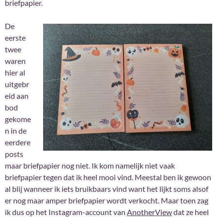
briefpapier.
De
eerste
twee
waren
hier al
uitgebr
eid aan
bod
gekome
n in de
eerdere
posts
maar briefpapier nog niet. Ik kom namelijk niet vaak
briefpapier tegen dat ik heel mooi vind. Meestal ben ik gewoon
al blij wanneer ik iets bruikbaars vind want het lijkt soms alsof
er nog maar amper briefpapier wordt verkocht. Maar toen zag
ik dus op het Instagram-account van
AnotherView
dat ze heel