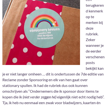
terugkeren
d kenmerk
op te
merken bij
deze
rubriek.
Zeker
wanneer je
de eerder
verschenen
posts
bekijkt kan
je er niet langer omheen … dit is ondertussen de 7de editie van
Reclame zonder Sponsoring en elk van hen gaat over
stationary spullen. Ik had de rubriek dus ook kunnen
omschrijven als “Ondernemers die ik sponsor door items te
kopen die ik
(niet verder zeggen hé)
eigenlijk niet echt nodig heb”.
Tja, ik heb nu eenmaal een zwak voor bladwijzers, kaarten én