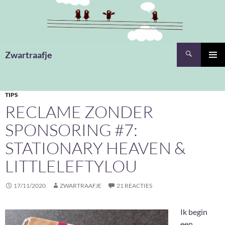
Ga
naar
de
inhoud
Zoeken
Zwartraafje
PRIMAI
MENU
TIPS
RECLAME ZONDER
SPONSORING #7:
STATIONARY HEAVEN &
LITTLELEFTYLOU
17/11/2020
ZWARTRAAFJE
21 REACTIES
Ik begin
een