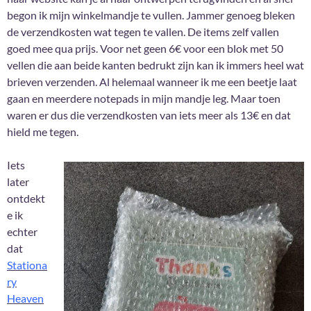
begon ik mijn winkelmandje te vullen. Jammer genoeg bleken
de verzendkosten wat tegen te vallen. De items zelf vallen
goed mee qua prijs. Voor net geen 6€ voor een blok met 50
vellen die aan beide kanten bedrukt zijn kan ik immers heel wat
brieven verzenden. Al helemaal wanneer ik me een beetje laat
gaan en meerdere notepads in mijn mandje leg. Maar toen
waren er dus die verzendkosten van iets meer als 13€ en dat
hield me tegen.
Iets
later
ontdekt
e ik
echter
dat
Stationa
ry
Heaven