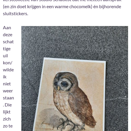
(en zin doet krijgen in een warme chocomelk) én bijhorende
sluitstickers.
Aan
deze
schat
tige
uil
kon/
wilde
ik
niet
weer
staan
. Die
lijkt
zich
zo te