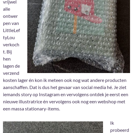
vrijwel
alle
ontwer
pen van
LittleLef
tyLou
verkoch
t. Bij
hen
lagen de
verzend
kosten lager én kon ik meteen ook nog wat andere producten
aanschaffen. Dat is dus het gevaar van social media hé. Je ziet
iemands story op Instagram en vervolgens ontdek je eerst een
nieuwe illustratrice én vervolgens ook nog een webshop met
een massa stationary-items.
Ik
probeerd