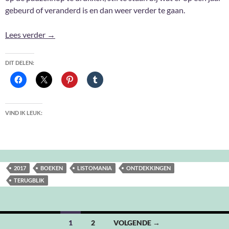
gebeurd of veranderd is en dan weer verder te gaan.
2017: Ontdekkingen op boekenvlak
Lees verder
→
DIT DELEN:
VIND IK LEUK:
2017
BOEKEN
LISTOMANIA
ONTDEKKINGEN
TERUGBLIK
Berichten
1
2
VOLGENDE →