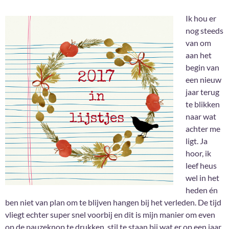
Ik hou er
nog steeds
van om
aan het
begin van
een nieuw
jaar terug
te blikken
naar wat
achter me
ligt. Ja
hoor, ik
leef heus
wel in het
heden én
ben niet van plan om te blijven hangen bij het verleden. De tijd
vliegt echter super snel voorbij en dit is mijn manier om even
op de pauzeknop te drukken, stil te staan bij wat er op een jaar