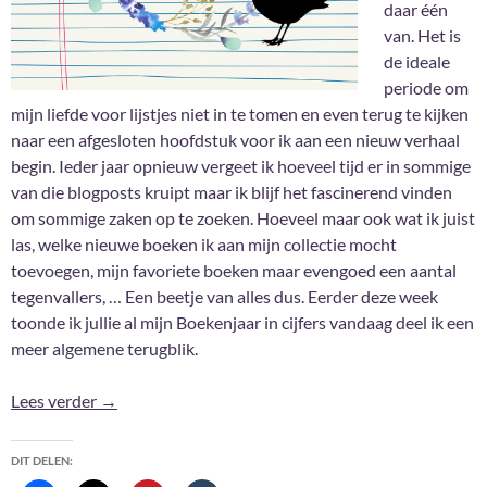
daar één
van. Het is
de ideale
periode om
mijn liefde voor lijstjes niet in te tomen en even terug te kijken
naar een afgesloten hoofdstuk voor ik aan een nieuw verhaal
begin. Ieder jaar opnieuw vergeet ik hoeveel tijd er in sommige
van die blogposts kruipt maar ik blijf het fascinerend vinden
om sommige zaken op te zoeken. Hoeveel maar ook wat ik juist
las, welke nieuwe boeken ik aan mijn collectie mocht
toevoegen, mijn favoriete boeken maar evengoed een aantal
tegenvallers, … Een beetje van alles dus. Eerder deze week
toonde ik jullie al mijn Boekenjaar in cijfers vandaag deel ik een
meer algemene terugblik.
2018: Kort én bondig
Lees verder
→
DIT DELEN: