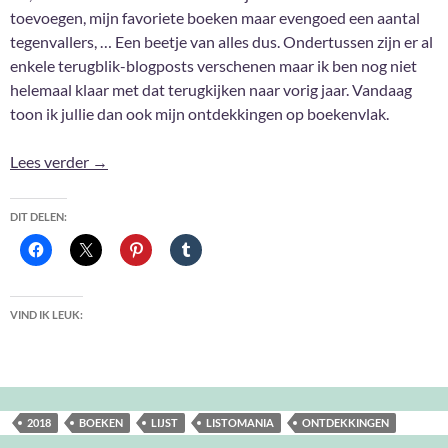
toevoegen, mijn favoriete boeken maar evengoed een aantal
tegenvallers, … Een beetje van alles dus. Ondertussen zijn er al
enkele terugblik-blogposts verschenen maar ik ben nog niet
helemaal klaar met dat terugkijken naar vorig jaar. Vandaag
toon ik jullie dan ook mijn ontdekkingen op boekenvlak.
2018: Ontdekkingen op boekenvlak
Lees verder
→
DIT DELEN:
VIND IK LEUK:
2018
BOEKEN
LIJST
LISTOMANIA
ONTDEKKINGEN