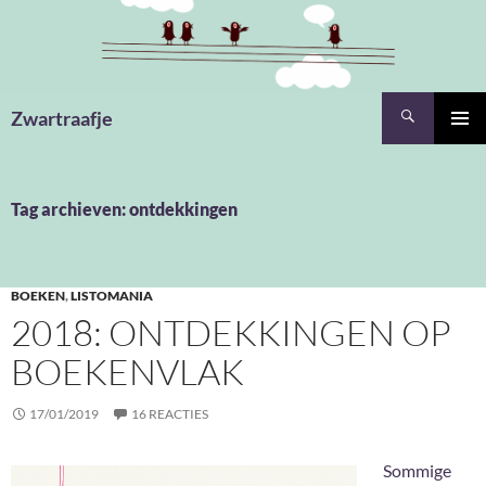
Ga
naar
de
inhoud
Zoeken
Zwartraafje
PRIMAI
MENU
Tag archieven: ontdekkingen
BOEKEN
,
LISTOMANIA
2018: ONTDEKKINGEN OP
BOEKENVLAK
17/01/2019
16 REACTIES
Sommige