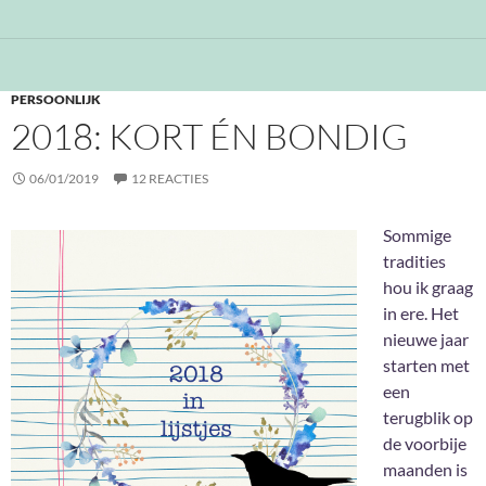
PERSOONLIJK
2018: KORT ÉN BONDIG
06/01/2019
12 REACTIES
Sommige
tradities
hou ik graag
in ere. Het
nieuwe jaar
starten met
een
terugblik op
de voorbije
maanden is