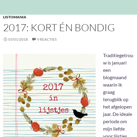
LISTOMANIA
2017: KORT ÉN BONDIG
05/01/2018
9 REACTIES
Traditiegetrou
w is januari
een
blogmaand
waarin ik
graag
terugblik op
het afgelopen
jaar. De ideale
periode om
mijn liefde
voor lijstjes