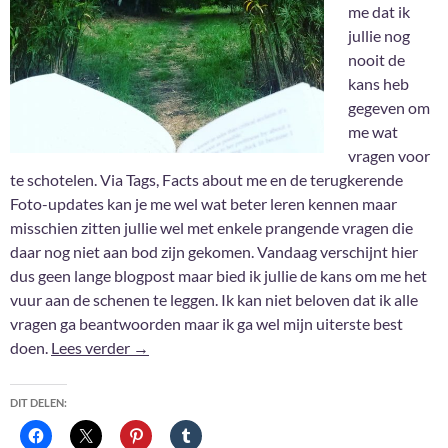
me dat ik
jullie nog
nooit de
kans heb
gegeven om
me wat
vragen voor
te schotelen. Via Tags, Facts about me en de terugkerende
Foto-updates kan je me wel wat beter leren kennen maar
misschien zitten jullie wel met enkele prangende vragen die
daar nog niet aan bod zijn gekomen. Vandaag verschijnt hier
dus geen lange blogpost maar bied ik jullie de kans om me het
vuur aan de schenen te leggen. Ik kan niet beloven dat ik alle
vragen ga beantwoorden maar ik ga wel mijn uiterste best
Vragen staat vrij
doen.
Lees verder
→
DIT DELEN: