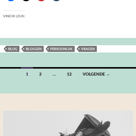
VIND IK LEUK:
BLOG
BLOGGEN
PERSOONLIJK
VRAGEN
Berichten
1
2
…
12
VOLGENDE →
navigatie