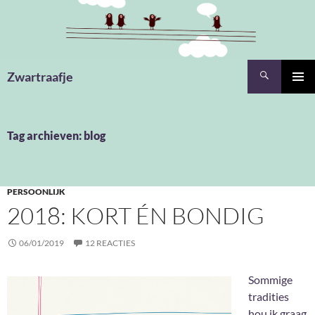
Ga
naar
de
inhoud
Zoeken
Zwartraafje
PRIMAI
MENU
Tag archieven: blog
PERSOONLIJK
2018: KORT ÉN BONDIG
06/01/2019
12 REACTIES
Sommige
tradities
hou ik graag