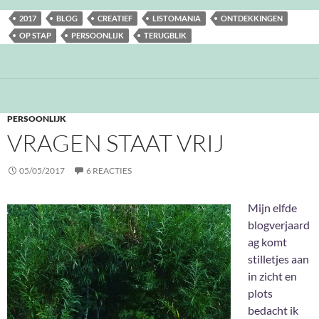
2017
BLOG
CREATIEF
LISTOMANIA
ONTDEKKINGEN
OP STAP
PERSOONLIJK
TERUGBLIK
PERSOONLIJK
VRAGEN STAAT VRIJ
05/05/2017
6 REACTIES
Mijn elfde
blogverjaard
ag komt
stilletjes aan
in zicht en
plots
bedacht ik