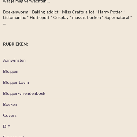
wat je mag verwachten ...
Boekenworm * Baking-addict * Miss Crafts-a-lot * Harry Potter *
Listomaniac * Hufflepuff * Cosplay * massa's boeken * Supernatural *
...
RUBRIEKEN:
Aanwinsten
Bloggen
Blogger Lovin
Blogger-vriendenboek
Boeken
Covers
DIY