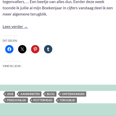
tegenvallers, … Een beetje van alles dus. Eerder deze week
toonde ik jullie al mijn Boekenjaar in cijfers vandaag deel ik een
meer algemene terugblik.
2018: Kort én bondig
Lees verder
→
DIT DELEN:
VIND IK LEUK:
2018
AANWINSTEN
BLOG
ONTDEKKINGEN
PERSOONLIJK
POTTERHEAD
TERUGBLIK