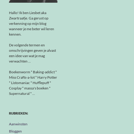
Hallo! Ik ben Liesbet aka
Zwartraafje. Ga gerust op
verkenning op mijn blog
wanneer je me beter wil leren
kennen.
De volgende termen en
omschrijvingen geven je alvast
een idee van wat je mag
verwachten ...
Boekenworm * Baking-addict *
Miss Crafts-a-lot * Harry Potter
* Listomaniac * Hufflepuff *
Cosplay * massa's boeken *
Supernatural * ...
RUBRIEKEN:
Aanwinsten
Bloggen