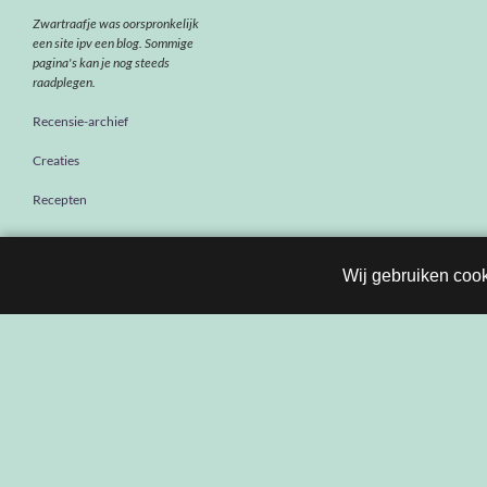
Zwartraafje was oorspronkelijk
een site ipv een blog. Sommige
pagina's kan je nog steeds
raadplegen.
Recensie-archief
Creaties
Recepten
Wij gebruiken cook