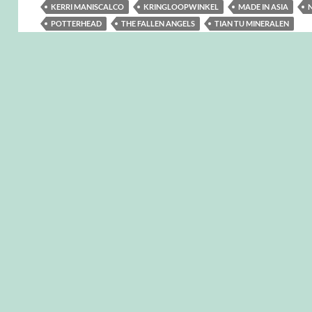
KERRI MANISCALCO
KRINGLOOPWINKEL
MADE IN ASIA
POTTERHEAD
THE FALLEN ANGELS
TIAN TU MINERALEN