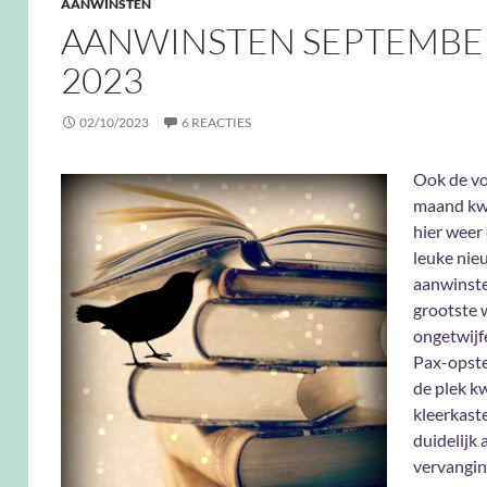
AANWINSTEN
AANWINSTEN SEPTEMBE
2023
02/10/2023
6 REACTIES
Ook de vo
maand kw
hier weer
leuke nie
aanwinste
grootste 
ongetwijf
Pax-opstel
de plek k
kleerkast
duidelijk 
vervangin