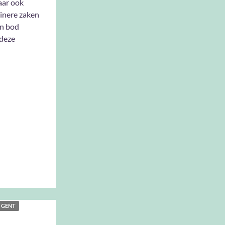
aar ook
einere zaken
an bod
deze
GENT