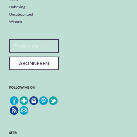
Unboxing
Uncategorized
Winnen
Typ je e-mail...
ABONNEREN
FOLLOW ME ON
SITE: