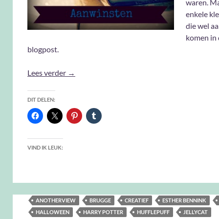
waren. M
enkele kl
die wel a
komen in 
blogpost.
Aanwinsten September 2023
Lees verder
→
DIT DELEN:
VIND IK LEUK:
ANOTHERVIEW
BRUGGE
CREATIEF
ESTHER BENNINK
HALLOWEEN
HARRY POTTER
HUFFLEPUFF
JELLYCAT