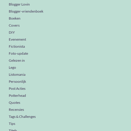
Blogger Lovin
Blogger-vriendenboek
Boeken
Covers
DIY
Evenement
Fictionista
Foto-update
Gelezen in
Lego
Listomania
Persoonlijk
Post Acties
Potterhead
Quotes
Recensies
Tags & Challenges
Tips
Titels