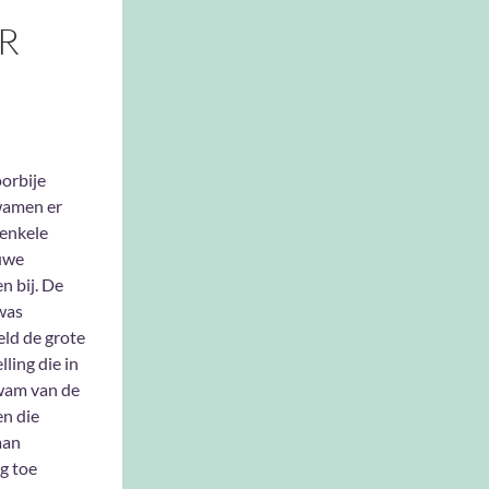
R
orbije
amen er
 enkele
uwe
n bij. De
was
eld de grote
ling die in
wam van de
en die
aan
g toe