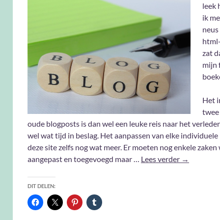
leek 
ik me
neus
html
zat d
mijn 
boek
Het 
twee 
oude blogposts is dan wel een leuke reis naar het verlede
wel wat tijd in beslag. Het aanpassen van elke individuele
deze site zelfs nog wat meer. Er moeten nog enkele zake
Hier is hij 
aangepast en toegevoegd maar …
Lees verder
→
DIT DELEN: