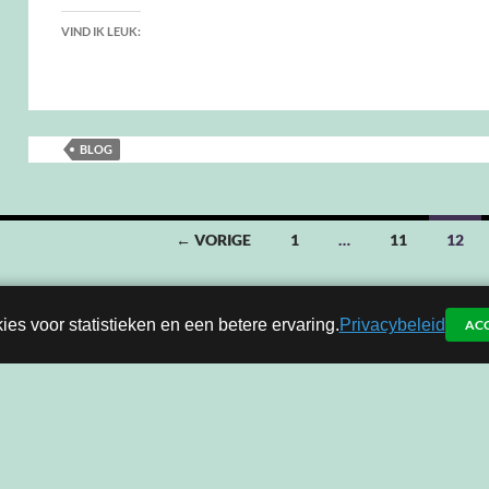
VIND IK LEUK:
BLOG
← VORIGE
1
…
11
12
ies voor statistieken en een betere ervaring.
Privacybeleid
AC