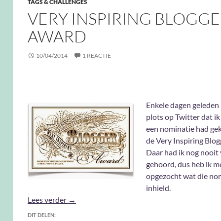
TAGS & CHALLENGES
VERY INSPIRING BLOGG
AWARD
10/04/2014
1 REACTIE
Enkele dagen geleden 
plots op Twitter dat ik
een nominatie had ge
de Very Inspiring Blo
Daar had ik nog nooit
gehoord, dus heb ik m
opgezocht wat die nom
inhield.
Very Inspiring Blogger Award
Lees verder
→
DIT DELEN: