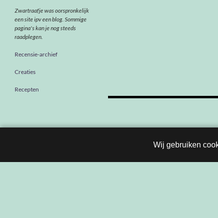
Zwartraafje was oorspronkelijk
een site ipv een blog. Sommige
pagina's kan je nog steeds
raadplegen.
Recensie-archief
Creaties
Recepten
Berichten
navigatie
Wij gebruiken cook