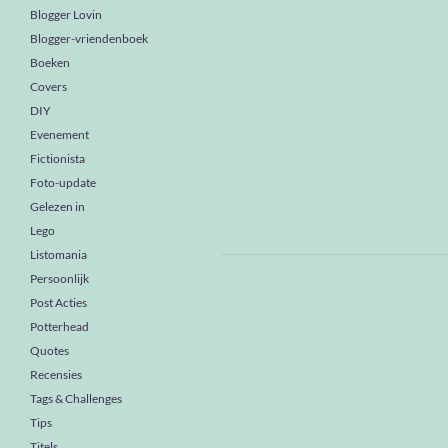
Blogger Lovin
Blogger-vriendenboek
Boeken
Covers
DIY
Evenement
Fictionista
Foto-update
Gelezen in
Lego
Listomania
Persoonlijk
Post Acties
Potterhead
Quotes
Recensies
Tags & Challenges
Tips
Titels