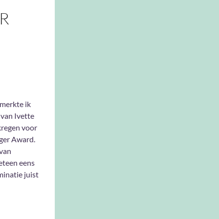
ER
merkte ik
 van Ivette
kregen voor
gger Award.
 van
eteen eens
inatie juist