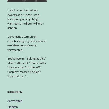
Hallo! Ik ben Liesbet aka
Zwartraafje. Ga gerust op
verkenning op mijn blog
wanneer je me beter wil leren
kennen.
De volgende termen en
omschrijvingen geven je alvast
een idee van wat je mag
verwachten ...
Boekenworm * Baking-addict *
Miss Crafts-a-lot * Harry Potter
* Listomaniac * Hufflepuff *
Cosplay * massa's boeken *
Supernatural * ...
RUBRIEKEN:
Aanwinsten
Bloggen