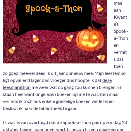
mee
aan
Kwant
e’s
Spook-
a-Thon
en
vermit
s dat
toen
zo goed meeviel deed ik dit jaar opnieuw mee. Mijn leestempo
ligt opvallend lager dan vroeger dus hoopte ik dat
deze
leesmarathon
me weer wat op gang zou kunnen brengen. Er
staan heel want ongelezen boeken op me te wachten maar
vermits ik toch ook enkele griezelige boeken wilde lezen
besloot ik naar de bibliotheek te gaan.
Ik was ervan overtuigd dat de Spook-a-Thon pas op zondag 13
oktober begon maar onverwachts begon hij een dagje eerder