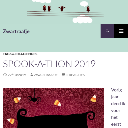
Ga
naar
de
inhoud
Zoeken
Zwartraafje
PRIMAI
MENU
TAGS & CHALLENGES
SPOOK-A-THON 2019
22/10/2019
ZWARTRAAFJE
2 REACTIES
Vorig
jaar
deed ik
voor
het
eerst