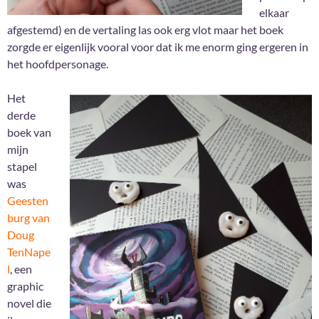
elkaar
afgestemd) en de vertaling las ook erg vlot maar het boek
zorgde er eigenlijk vooral voor dat ik me enorm ging ergeren in
het hoofdpersonage.
Het
derde
boek van
mijn
stapel
was
Geesten
burg van
Doug
TenNape
l
, een
graphic
novel die