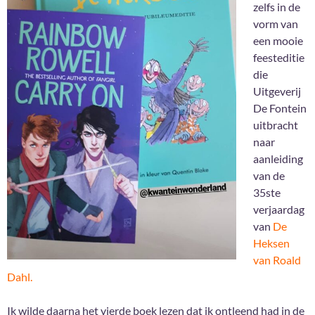
zelfs in de
vorm van
een mooie
feesteditie
die
Uitgeverij
De Fontein
uitbracht
naar
aanleiding
van de
35ste
verjaardag
van
De
Heksen
van Roald
Dahl.
Ik wilde daarna het vierde boek lezen dat ik ontleend had in de