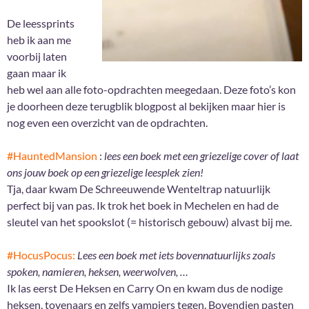
De leessprints
heb ik aan me
voorbij laten
gaan maar ik
heb wel aan alle foto-opdrachten meegedaan. Deze foto’s kon
je doorheen deze terugblik blogpost al bekijken maar hier is
nog even een overzicht van de opdrachten.
#HauntedMansion
:
lees een boek met een griezelige cover of laat
ons jouw boek op een griezelige leesplek zien!
Tja, daar kwam De Schreeuwende Wenteltrap natuurlijk
perfect bij van pas. Ik trok het boek in Mechelen en had de
sleutel van het spookslot (= historisch gebouw) alvast bij me.
#HocusPocus:
Lees een boek met iets bovennatuurlijks zoals
spoken, namieren, heksen, weerwolven, …
Ik las eerst De Heksen en Carry On en kwam dus de nodige
heksen, tovenaars en zelfs vampiers tegen. Bovendien pasten