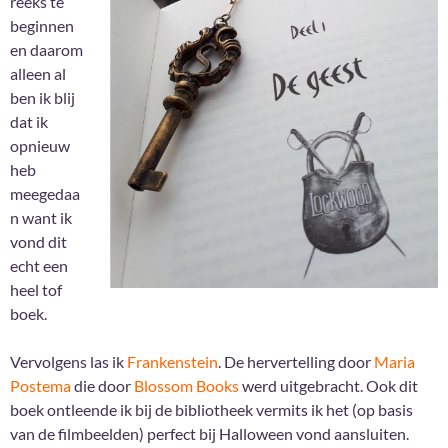
reeks te
beginnen
en daarom
alleen al
ben ik blij
dat ik
opnieuw
heb
meegedaa
n want ik
vond dit
echt een
heel tof
boek.
Vervolgens las ik
Frankenstein
. De hervertelling door
Maria
Postema
die door
Blossom Books
werd uitgebracht. Ook dit
boek ontleende ik bij de bibliotheek vermits ik het (op basis
van de filmbeelden) perfect bij Halloween vond aansluiten.