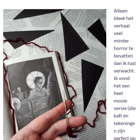
Alleen
bleek het
verhaal
veel
minder
horror te
bevatten
dan ik had
verwacht.
Ik vond
het een
heel
mooie
versie (die
kaft én
tekeninge
n zijn
perfect op