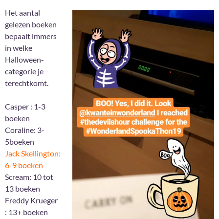
Het aantal
gelezen boeken
bepaalt immers
in welke
Halloween-
categorie je
terechtkomt.
Casper : 1-3
boeken
Coraline: 3-
5boeken
Jack Skellington:
6-9 boeken
Scream: 10 tot
13 boeken
Freddy Krueger
: 13+ boeken