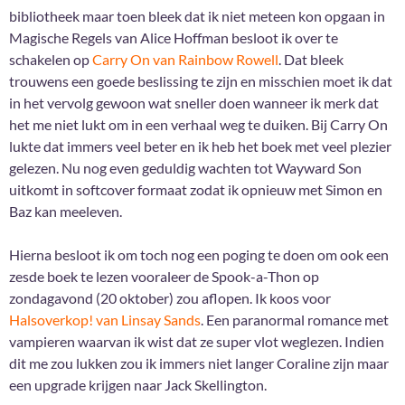
bibliotheek maar toen bleek dat ik niet meteen kon opgaan in
Magische Regels van Alice Hoffman besloot ik over te
schakelen op
Carry On van Rainbow Rowell
. Dat bleek
trouwens een goede beslissing te zijn en misschien moet ik dat
in het vervolg gewoon wat sneller doen wanneer ik merk dat
het me niet lukt om in een verhaal weg te duiken. Bij Carry On
lukte dat immers veel beter en ik heb het boek met veel plezier
gelezen. Nu nog even geduldig wachten tot Wayward Son
uitkomt in softcover formaat zodat ik opnieuw met Simon en
Baz kan meeleven.
Hierna besloot ik om toch nog een poging te doen om ook een
zesde boek te lezen vooraleer de Spook-a-Thon op
zondagavond (20 oktober) zou aflopen. Ik koos voor
Halsoverkop! van Linsay Sands
. Een paranormal romance met
vampieren waarvan ik wist dat ze super vlot weglezen. Indien
dit me zou lukken zou ik immers niet langer Coraline zijn maar
een upgrade krijgen naar Jack Skellington.