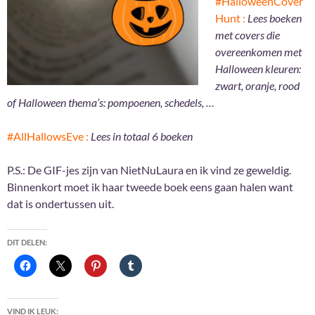
#HalloweenCover
Hunt :
Lees boeken
met covers die
overeenkomen met
Halloween kleuren:
zwart, oranje, rood
of Halloween thema’s: pompoenen, schedels, …
#AllHallowsEve :
Lees in totaal 6 boeken
P.S.: De GIF-jes zijn van NietNuLaura en ik vind ze geweldig.
Binnenkort moet ik haar tweede boek eens gaan halen want
dat is ondertussen uit.
DIT DELEN:
VIND IK LEUK: