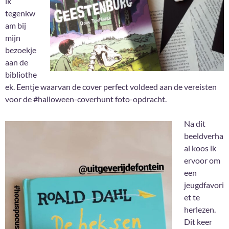
ik
tegenkw
am bij
mijn
bezoekje
aan de
bibliothe
ek. Eentje waarvan de cover perfect voldeed aan de vereisten
voor de #halloween-coverhunt foto-opdracht.
Na dit
beeldverha
al koos ik
ervoor om
een
jeugdfavori
et te
herlezen.
Dit keer