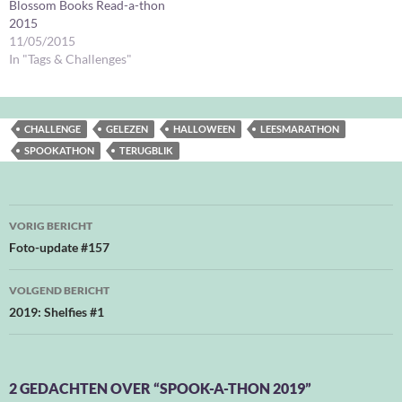
Blossom Books Read-a-thon
2015
11/05/2015
In "Tags & Challenges"
CHALLENGE
GELEZEN
HALLOWEEN
LEESMARATHON
SPOOKATHON
TERUGBLIK
Bericht
VORIG BERICHT
navigatie
Foto-update #157
VOLGEND BERICHT
2019: Shelfies #1
2 GEDACHTEN OVER “SPOOK-A-THON 2019”