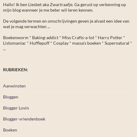
Hallo! Ik ben Liesbet aka Zwartraafje. Ga gerust op verkenning op
mijn blog wanneer je me beter wil leren kennen.
De volgende termen en omschrijvingen geven je alvast een idee van
wat je mag verwachten ...
Boekenworm * Baking-addict * Miss Crafts-a-lot * Harry Potter *
Listomaniac * Hufflepuff * Cosplay * massa's boeken * Supernatural *
...
RUBRIEKEN:
Aanwinsten
Bloggen
Blogger Lovin
Blogger-vriendenboek
Boeken