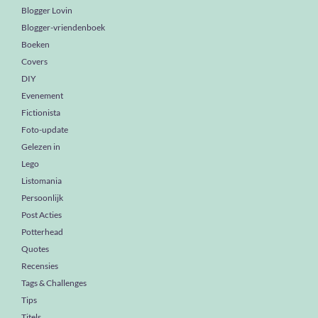
Blogger Lovin
Blogger-vriendenboek
Boeken
Covers
DIY
Evenement
Fictionista
Foto-update
Gelezen in
Lego
Listomania
Persoonlijk
Post Acties
Potterhead
Quotes
Recensies
Tags & Challenges
Tips
Titels