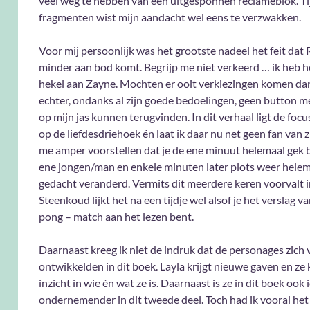
veel weg te hebben van een uitgesponnen reclameblok. Ti
fragmenten wist mijn aandacht wel eens te verzwakken.
Voor mij persoonlijk was het grootste nadeel het feit dat 
minder aan bod komt. Begrijp me niet verkeerd … ik heb 
hekel aan Zayne. Mochten er ooit verkiezingen komen dan 
echter, ondanks al zijn goede bedoelingen, geen button m
op mijn jas kunnen terugvinden. In dit verhaal ligt de focu
op de liefdesdriehoek én laat ik daar nu net geen fan van zi
me amper voorstellen dat je de ene minuut helemaal gek 
ene jongen/man en enkele minuten later plots weer hele
gedacht veranderd. Vermits dit meerdere keren voorvalt i
Steenkoud lijkt het na een tijdje wel alsof je het verslag v
pong – match aan het lezen bent.
Daarnaast kreeg ik niet de indruk dat de personages zich 
ontwikkelden in dit boek. Layla krijgt nieuwe gaven en ze 
inzicht in wie én wat ze is. Daarnaast is ze in dit boek ook 
ondernemender in dit tweede deel. Toch had ik vooral het