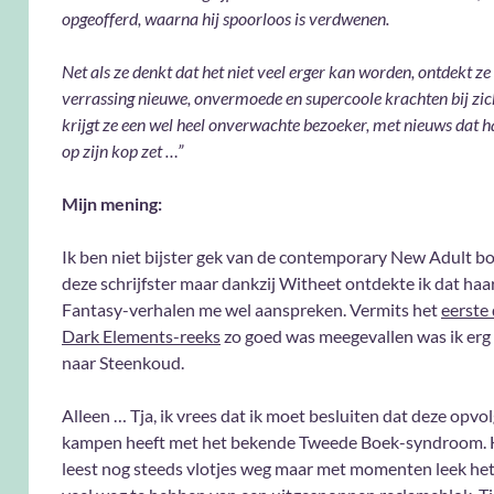
opgeofferd, waarna hij spoorloos is verdwenen.
Net als ze denkt dat het niet veel erger kan worden, ontdekt ze
verrassing nieuwe, onvermoede en supercoole krachten bij zic
krijgt ze een wel heel onverwachte bezoeker, met nieuws dat 
op zijn kop zet …”
Mijn mening:
Ik ben niet bijster gek van de contemporary New Adult b
deze schrijfster maar dankzij Witheet ontdekte ik dat haa
Fantasy-verhalen me wel aanspreken. Vermits het
eerste 
Dark Elements-reeks
zo goed was meegevallen was ik er
naar Steenkoud.
Alleen … Tja, ik vrees dat ik moet besluiten dat deze opvol
kampen heeft met het bekende Tweede Boek-syndroom. 
leest nog steeds vlotjes weg maar met momenten leek he