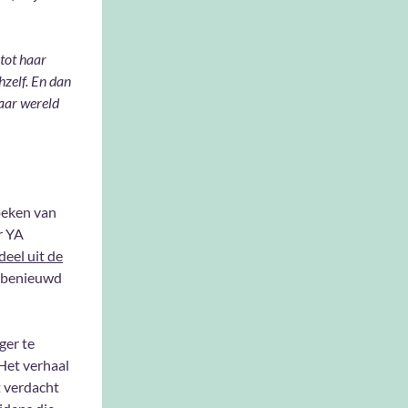
 tot haar
hzelf. En dan
haar wereld
oeken van
r YA
deel uit de
g benieuwd
ger te
Het verhaal
t verdacht