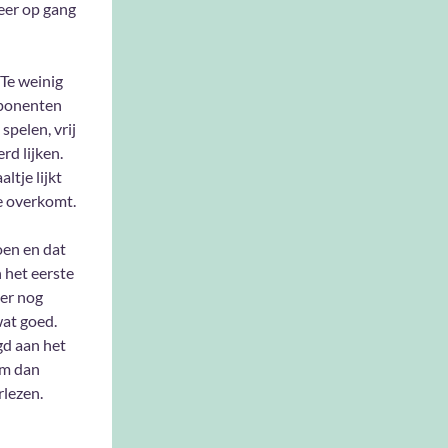
weer op gang
Te weinig
mponenten
spelen, vrij
rd lijken.
ltje lijkt
ke overkomt.
oen en dat
 het eerste
 er nog
at goed.
gd aan het
om dan
rlezen.