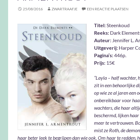
25/08/2016
ZWARTRAAFJE
EEN REACTIE PLAATSEN
Titel:
Steenkoud
Reeks:
Dark Element
Auteur:
Jennifer L. 
Uitgeverij:
Harper Co
Pagina’s:
446p.
Prijs:
15€
“Layla – half wachter, 
zit in een behoorlijke d
op wie ze al jaren een o
onbereikbaar voor haar
wachters, die haar alti
beschermd, lijken haar 
meer te vertrouwen. B
mist ze Roth, de demon
haar beter leek te begrijpen dan wie ook. Om haar te redden, he