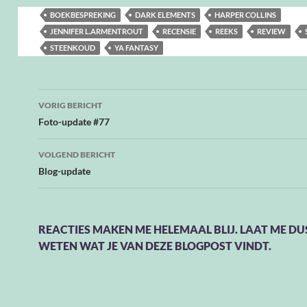
BOEKBESPREKING
DARK ELEMENTS
HARPER COLLINS
JENNIFER L.ARMENTROUT
RECENSIE
REEKS
REVIEW
STEENKOUD
YA FANTASY
Bericht
VORIG BERICHT
navigatie
Foto-update #77
VOLGEND BERICHT
Blog-update
REACTIES MAKEN ME HELEMAAL BLIJ. LAAT ME DU
WETEN WAT JE VAN DEZE BLOGPOST VINDT.