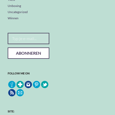
Unboxing
Uncategorized
Winnen
Typ je e-mail...
ABONNEREN
FOLLOW ME ON
SITE: