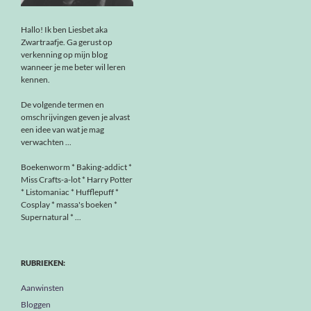
Hallo! Ik ben Liesbet aka
Zwartraafje. Ga gerust op
verkenning op mijn blog
wanneer je me beter wil leren
kennen.
De volgende termen en
omschrijvingen geven je alvast
een idee van wat je mag
verwachten ...
Boekenworm * Baking-addict *
Miss Crafts-a-lot * Harry Potter
* Listomaniac * Hufflepuff *
Cosplay * massa's boeken *
Supernatural * ...
RUBRIEKEN:
Aanwinsten
Bloggen