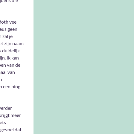
jdens die
Roth veel
heus geen
zal je
et zijn naam
s duidelijk
jn. Ik kan
ben van de
maal van
n
an een ping
verder
krijgt meer
iets
 gevoel dat