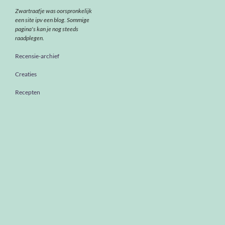
Zwartraafje was oorspronkelijk
een site ipv een blog. Sommige
pagina's kan je nog steeds
raadplegen.
Recensie-archief
Creaties
Recepten