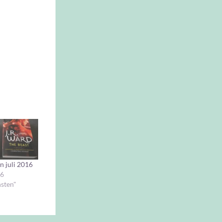
n juli 2016
16
nsten"