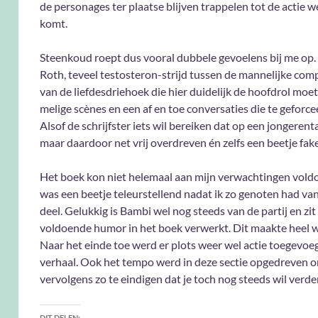
de personages ter plaatse blijven trappelen tot de actie 
komt.
Steenkoud roept dus vooral dubbele gevoelens bij me op. 
Roth, teveel testosteron-strijd tussen de mannelijke co
van de liefdesdriehoek die hier duidelijk de hoofdrol moet 
melige scènes en een af en toe conversaties die te geforcee
Alsof de schrijfster iets wil bereiken dat op een jongerentaa
maar daardoor net vrij overdreven én zelfs een beetje fa
Het boek kon niet helemaal aan mijn verwachtingen vold
was een beetje teleurstellend nadat ik zo genoten had van
deel. Gelukkig is Bambi wel nog steeds van de partij en zit
voldoende humor in het boek verwerkt. Dit maakte heel w
Naar het einde toe werd er plots weer wel actie toegevoe
verhaal. Ook het tempo werd in deze sectie opgedreven 
vervolgens zo te eindigen dat je toch nog steeds wil verde
DIT DELEN: