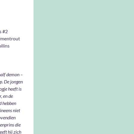
s #2
Armentrout
llins
half demon –
ip. De jongen
ogje heeft is
, en de
jd hebben
ineens niet
ovendien
enprins die
eft hij zich