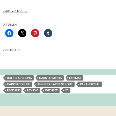
Witheet – Jennifer L. Armentrout
Lees verder
→
DIT DELEN:
VIND IK LEUK:
BOEKBESPREKING
DARK ELEMENTS
FANTASY
HARPER COLLINS
JENNIFER L.ARMENTROUT
PARANORMAL
RECENSIE
REVIEW
WITHEET
YA