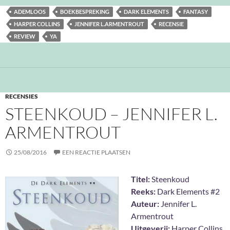
ADEMLOOS
BOEKBESPREKING
DARK ELEMENTS
FANTASY
HARPER COLLINS
JENNIFER L.ARMENTROUT
RECENSIE
REVIEW
YA
RECENSIES
STEENKOUD – JENNIFER L.
ARMENTROUT
25/08/2016
EEN REACTIE PLAATSEN
Titel:
Steenkoud
Reeks:
Dark Elements #2
Auteur:
Jennifer L.
Armentrout
Uitgeverij:
Harper Collins