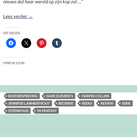
nieuws dat haar wereld op zijn kop zet …”
Steenkoud – Jennifer L. Armentrout
Lees verder
→
DIT DELEN:
VIND IK LEUK:
BOEKBESPREKING
DARK ELEMENTS
HARPER COLLINS
JENNIFER L.ARMENTROUT
RECENSIE
REEKS
REVIEW
SERIE
STEENKOUD
YA FANTASY