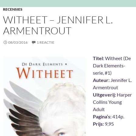
RECENSIES
WITHEET – JENNIFER L.
ARMENTROUT
08/03/2016
1 REACTIE
Titel:
Witheet (De
Dark Elements-
serie, #1)
Auteur:
Jennifer L.
Armentrout
Uitgeverij:
Harper
Collins Young
Adult
Pagina’s:
414p.
Prijs:
9,95