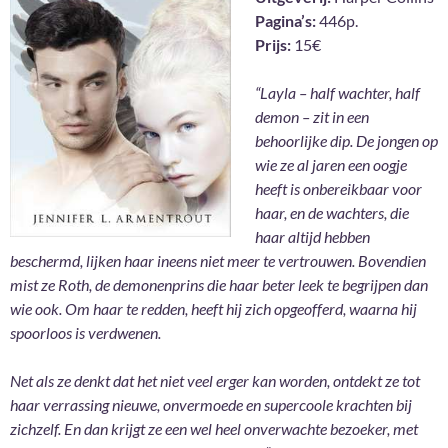
Pagina’s:
446p.
Prijs:
15€
“Layla – half wachter, half
demon – zit in een
behoorlijke dip. De jongen op
wie ze al jaren een oogje
heeft is onbereikbaar voor
haar, en de wachters, die
haar altijd hebben
beschermd, lijken haar ineens niet meer te vertrouwen. Bovendien
mist ze Roth, de demonenprins die haar beter leek te begrijpen dan
wie ook. Om haar te redden, heeft hij zich opgeofferd, waarna hij
spoorloos is verdwenen.
Net als ze denkt dat het niet veel erger kan worden, ontdekt ze tot
haar verrassing nieuwe, onvermoede en supercoole krachten bij
zichzelf. En dan krijgt ze een wel heel onverwachte bezoeker, met