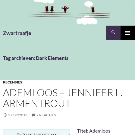
Ga
naar
de
inhoud
Zoeken
Zwartraafje
PRIMAI
MENU
Tag archieven: Dark Elements
RECENSIES
ADEMLOOS – JENNIFER L.
ARMENTROUT
27/09/2016
2 REACTIES
Titel:
Ademloos