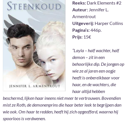
Reeks:
Dark Elements #2
Auteur:
Jennifer L.
Armentrout
Uitgeverij:
Harper Collins
Pagina’s:
446p.
Prijs:
15€
“Layla – half wachter, half
demon – zit in een
behoorlijke dip. De jongen op
wie ze al jaren een oogje
heeft is onbereikbaar voor
haar, en de wachters, die
haar altijd hebben
beschermd, lijken haar ineens niet meer te vertrouwen. Bovendien
mist ze Roth, de demonenprins die haar beter leek te begrijpen dan
wie ook. Om haar te redden, heeft hij zich opgeofferd, waarna hij
spoorloos is verdwenen.