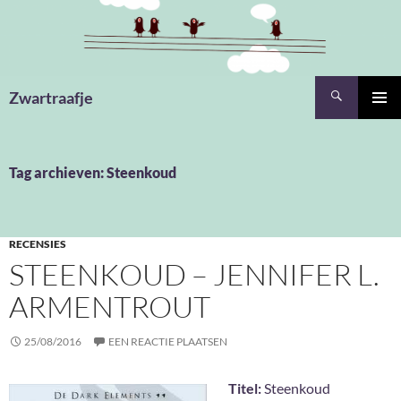
Ga
naar
de
inhoud
Zoeken
Zwartraafje
PRIMAI
MENU
Tag archieven: Steenkoud
RECENSIES
STEENKOUD – JENNIFER L.
ARMENTROUT
25/08/2016
EEN REACTIE PLAATSEN
Titel:
Steenkoud