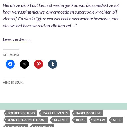
Net als ze denkt dat het niet veel erger kan worden, ontdekt ze tot
haar verrassing nieuwe, onvermoede en supercoole krachten bij
zichzelf. En dan krijgt ze een wel heel onverwachte bezoeker, met
nieuws dat haar wereld op zijn kop zet …”
Steenkoud – Jennifer L. Armentrout
Lees verder
→
DIT DELEN:
VIND IK LEUK:
BOEKBESPREKING
DARK ELEMENTS
HARPER COLLINS
JENNIFER L.ARMENTROUT
RECENSIE
REEKS
REVIEW
SERIE
STEENKOUD
YA FANTASY