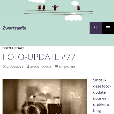
Ga
naar
de
inhoud
Zoeken
Zwartraafje
PRIMAI
MENU
FOTO-UPDATE
FOTO-UPDATE #77
24/08/2016
ZWARTRAAFJE
6 REACTIES
Sinds ik
deze foto-
update
door een
drukkere
blog-