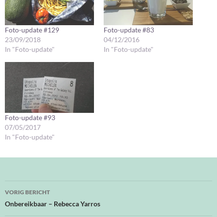
Foto-update #129
Foto-update #83
23/09/2018
04/12/2016
In "Foto-update"
In "Foto-update"
Foto-update #93
07/05/2017
In "Foto-update"
Bericht
VORIG BERICHT
navigatie
Onbereikbaar – Rebecca Yarros