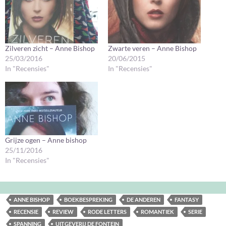
Zilveren zicht – Anne Bishop
Zwarte veren – Anne Bishop
25/03/2016
20/06/2015
In "Recensies"
In "Recensies"
Grijze ogen – Anne bishop
25/11/2016
In "Recensies"
ANNE BISHOP
BOEKBESPREKING
DE ANDEREN
FANTASY
RECENSIE
REVIEW
RODE LETTERS
ROMANTIEK
SERIE
SPANNING
UITGEVERIJ DE FONTEIN