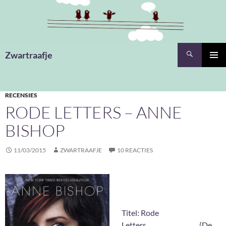
Ga
naar
de
inhoud
Zoeken
Zwartraafje
PRIMAI
MENU
RECENSIES
RODE LETTERS – ANNE
BISHOP
11/03/2015
ZWARTRAAFJE
10 REACTIES
Titel: Rode
Letters (De