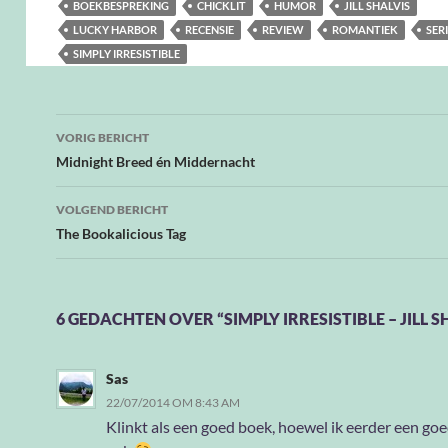
BOEKBESPREKING
CHICKLIT
HUMOR
JILL SHALVIS
LUCKY HARBOR
RECENSIE
REVIEW
ROMANTIEK
SER
SIMPLY IRRESISTIBLE
Bericht
VORIG BERICHT
navigatie
Midnight Breed én Middernacht
VOLGEND BERICHT
The Bookalicious Tag
6 GEDACHTEN OVER “SIMPLY IRRESISTIBLE – JILL S
Sas
22/07/2014 OM 8:43 AM
Klinkt als een goed boek, hoewel ik eerder een goed