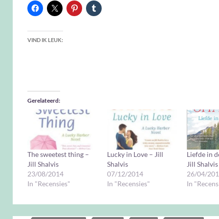
VIND IK LEUK:
Gerelateerd
The sweetest thing –
Lucky in Love – Jill
Liefde in d
Jill Shalvis
Shalvis
Jill Shalvis
23/08/2014
07/12/2014
26/04/20
In "Recensies"
In "Recensies"
In "Recens