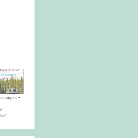
e steigers –
16
ies"