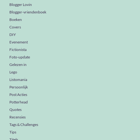
Blogger Lovin
Blogger-vriendenboek
Boeken
Covers
DIY
Evenement
Fictionista
Foto-update
Gelezen in
Lego
Listomania
Persoonlijk
Post Acties
Potterhead
Quotes
Recensies
Tags & Challenges
Tips
Titels