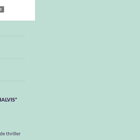
IE
HALVIS”
e thriller