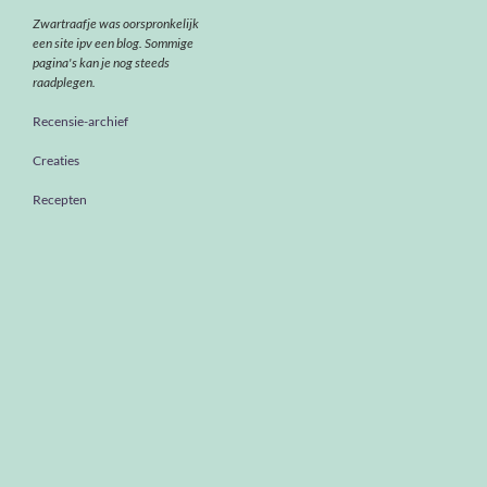
Zwartraafje was oorspronkelijk
een site ipv een blog. Sommige
pagina's kan je nog steeds
raadplegen.
Recensie-archief
Creaties
Recepten