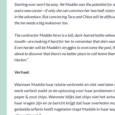
Starting over won’t be easy. Yet Maddie sees the potential for
and a new career—if only she can convince her two half-sisters
in the adventure. But convincing Tara and Chloe will be difficu
the inn needs a big makeover too.
The contractor Maddie hires is a tall, dark-haired hottie who
mouth—are making it hard for her to remember that she’s swo
Even harder will be Maddie’s struggles to overcome the past, t
about to discover that there’s no better place to call home tha
Harbor.”
Verhaal:
Wanneer Maddie haar relatie verbreekt en niet veel later
werk verliest zoekt ze de oplossing voor haar problemen 
peper & zout chips. Wanneer blijkt dat chips niet het ant
haar vragen zijn en ze bericht krijgt dat haar overleden 
gedeelde erfenis heeft nagelaten stapt Maddie in haar wa