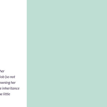
sistible
 her
job (so not
rowning her
he inheritance
 little