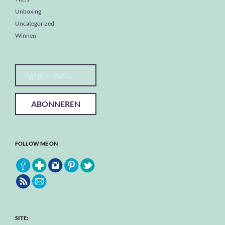
Unboxing
Uncategorized
Winnen
Typ je e-mail...
ABONNEREN
FOLLOW ME ON
SITE: