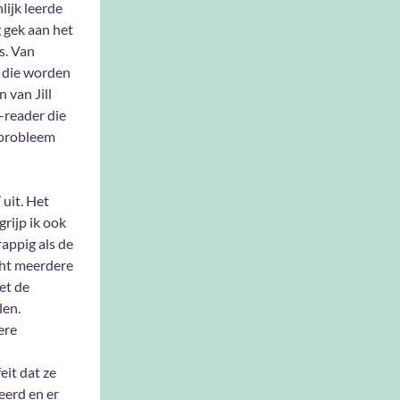
nlijk leerde
 gek aan het
s. Van
s die worden
 van Jill
-reader die
n probleem
 uit. Het
rijp ik ook
rappig als de
cht meerdere
et de
len.
ere
eit dat ze
eerd en er