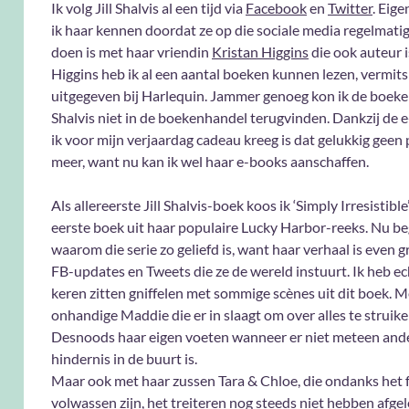
Ik volg Jill Shalvis al een tijd via
Facebook
en
Twitter
. Eige
ik haar kennen doordat ze op die sociale media regelmatig
doen is met haar vriendin
Kristan Higgins
die ook auteur i
Higgins heb ik al een aantal boeken kunnen lezen, vermit
uitgegeven bij Harlequin. Jammer genoeg kon ik de boeken
Shalvis niet in de boekenhandel terugvinden. Dankzij de e
ik voor mijn verjaardag cadeau kreeg is dat gelukkig gee
meer, want nu kan ik wel haar e-books aanschaffen.
Als allereerste Jill Shalvis-boek koos ik ‘Simply Irresistible’
eerste boek uit haar populaire Lucky Harbor-reeks. Nu beg
waarom die serie zo geliefd is, want haar verhaal is even g
FB-updates en Tweets die ze de wereld instuurt. Ik heb e
keren zitten gniffelen met sommige scènes uit dit boek. M
onhandige Maddie die er in slaagt om over alles te struike
Desnoods haar eigen voeten wanneer er niet meteen and
hindernis in de buurt is.
Maar ook met haar zussen Tara & Chloe, die ondanks het f
volwassen zijn, het treiteren nog steeds niet hebben afgel