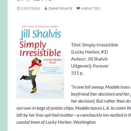
21/07/2014
ZWARTRAAFJE
6 REACTIES
Titel: Simply Irre
(Lucky Harbor, #1)
Auteur: Jill Shalvis
Uitgeverij: Forever
311 p.
“In one fell swoop, Maddie loses
boyfriend (her decision) and her 
her decision). But rather than d
sorrows in bags of potato chips, Maddie leaves L.A. to claim t
left by her free-spirited mother—a ramshackle inn nestled in the
coastal town of Lucky Harbor, Washington.