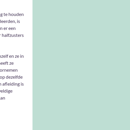
ng te houden
leerden, is
en er een
 halfzusters
elf en ze in
eeft ze
voornemen
 op dezelfde
 afleiding is
weldige
kan