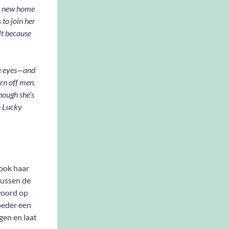
 a new home
 to join her
lt because
se eyes—and
rn off men.
hough she’s
n Lucky
 ook haar
tussen de
woord op
moeder een
gen en laat