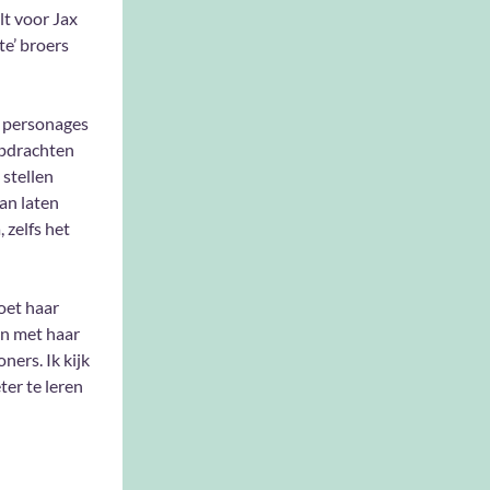
lt voor Jax
te’ broers
e personages
opdrachten
stellen
an laten
 zelfs het
oet haar
en met haar
ers. Ik kijk
ter te leren