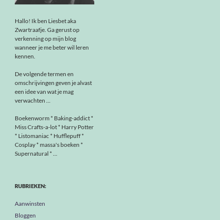
Hallo! Ik ben Liesbet aka
Zwartraafje. Ga gerust op
verkenning op mijn blog
wanneer je me beter wil leren
kennen.
De volgende termen en
omschrijvingen geven je alvast
een idee van wat je mag
verwachten ...
Boekenworm * Baking-addict *
Miss Crafts-a-lot * Harry Potter
* Listomaniac * Hufflepuff *
Cosplay * massa's boeken *
Supernatural * ...
RUBRIEKEN:
Aanwinsten
Bloggen