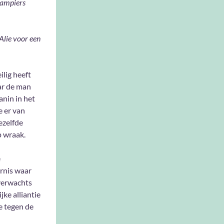
vampiers
 Alie voor een
ilig heeft
aar de man
anin in het
e er van
ezelfde
p wraak.
e
rnis waar
nverwachts
ke alliantie
e tegen de