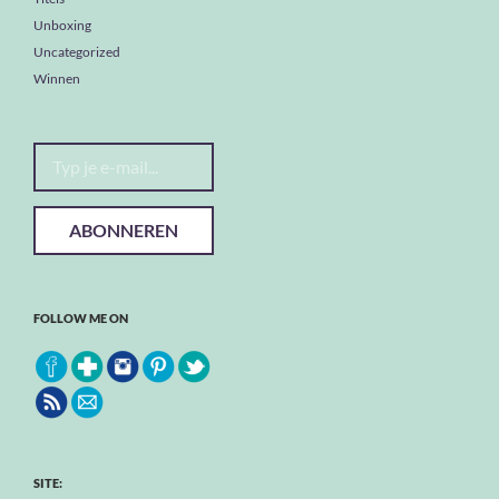
Unboxing
Uncategorized
Winnen
Typ je e-mail...
ABONNEREN
FOLLOW ME ON
SITE: