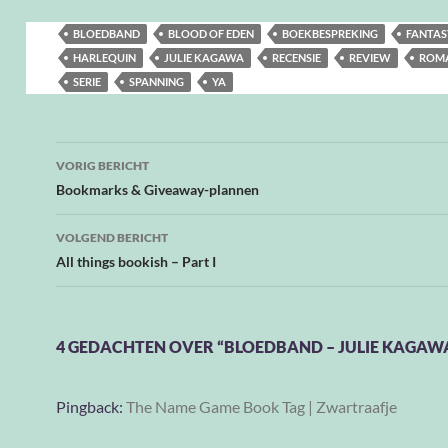
BLOEDBAND
BLOOD OF EDEN
BOEKBESPREKING
FANTAS
HARLEQUIN
JULIE KAGAWA
RECENSIE
REVIEW
ROM
SERIE
SPANNING
YA
Bericht
VORIG BERICHT
navigatie
Bookmarks & Giveaway-plannen
VOLGEND BERICHT
All things bookish – Part I
4 GEDACHTEN OVER “BLOEDBAND – JULIE KAGAW
Pingback:
The Name Game Book Tag | Zwartraafje