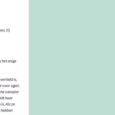
n, II)
s het enige
erliefd is,
l voor ogen:
sche vampier
eidt haar
is. Als ze
e hebben