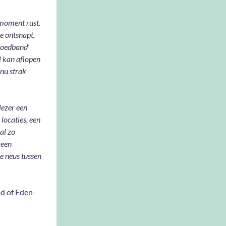
 moment rust.
e ontsnapt,
loedband’
l kan aflopen
inu strak
lezer een
 locaties, een
al zo
 een
je neus tussen
od of Eden-