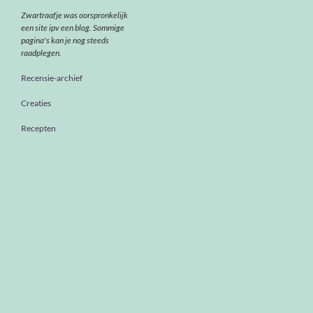
Zwartraafje was oorspronkelijk
een site ipv een blog. Sommige
pagina's kan je nog steeds
raadplegen.
Recensie-archief
Creaties
Recepten