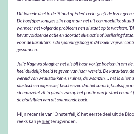
Dit tweede deel in de ‘Blood of Eden’-reeks geeft de lezer geen
De hoofdpersonages zijn nog maar net uit een moeilijke situati
wanneer het volgende probleem hen al staat op te wachten. ‘B
bevat voldoende actie en doordat elke actie of beslissing fataa
voor de karakters is de spanningsboog in dit boek vrijwel cont
gespannen.
Julie Kagawa slaagt er net als bij haar vorige boeken in om de 
heel duidelijk beeld te geven van haar wereld. De karakters, de
wereld van wrakstukken en ruïnes, de waanzin … het is allema
plastisch en expressief beschreven dat het soms lijkt alsof je in
cinemazetel zit in plaats van op het puntje van je stoel en met 
de bladzijden van dit spannende boek.
Mijn recensie van ‘Onsterfelijk’, het eerste deel uit de Blo
reeks kan je
hier
terugvinden.