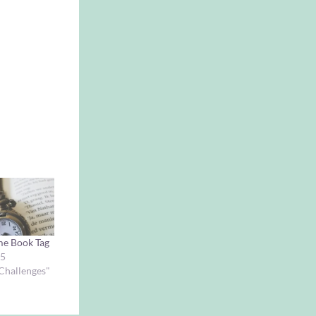
me Book Tag
15
 Challenges"