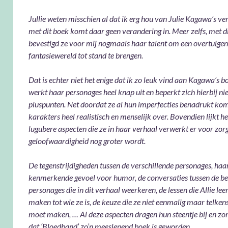
Jullie weten misschien al dat ik erg hou van Julie Kagawa’s ve
met dit boek komt daar geen verandering in. Meer zelfs, met d
bevestigd ze voor mij nogmaals haar talent om een overtuige
fantasiewereld tot stand te brengen.
Dat is echter niet het enige dat ik zo leuk vind aan Kagawa’s b
werkt haar personages heel knap uit en beperkt zich hierbij nie
pluspunten. Net doordat ze al hun imperfecties benadrukt ko
karakters heel realistisch en menselijk over. Bovendien lijkt he
lugubere aspecten die ze in haar verhaal verwerkt er voor zorg
geloofwaardigheid nog groter wordt.
De tegenstrijdigheden tussen de verschillende personages, haa
kenmerkende gevoel voor humor, de conversaties tussen de b
personages die in dit verhaal weerkeren, de lessen die Allie lee
maken tot wie ze is, de keuze die ze niet eenmalig maar telke
moet maken, … Al deze aspecten dragen hun steentje bij en zo
dat ‘Bloedband’ zo’n meeslepend boek is geworden.