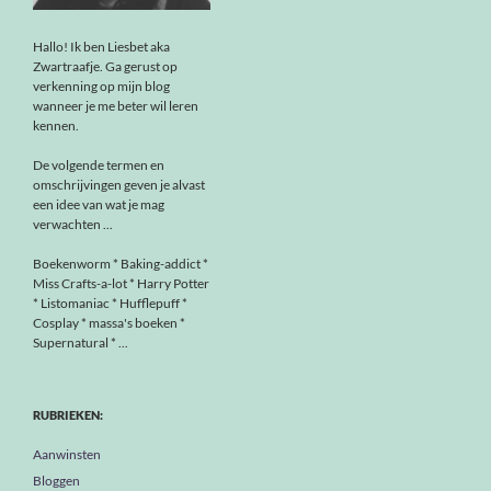
Hallo! Ik ben Liesbet aka
Zwartraafje. Ga gerust op
verkenning op mijn blog
wanneer je me beter wil leren
kennen.
De volgende termen en
omschrijvingen geven je alvast
een idee van wat je mag
verwachten ...
Boekenworm * Baking-addict *
Miss Crafts-a-lot * Harry Potter
* Listomaniac * Hufflepuff *
Cosplay * massa's boeken *
Supernatural * ...
RUBRIEKEN:
Aanwinsten
Bloggen