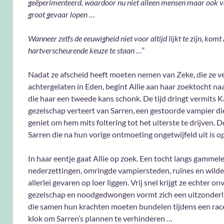
geëperimenteerd, waardoor nu niet alleen mensen maar ook 
groot gevaar lopen …
Wanneer zelfs de eeuwigheid niet voor altijd lijkt te zijn, komt
hartverscheurende keuze te staan …”
Nadat ze afscheid heeft moeten nemen van Zeke, die ze ve
achtergelaten in Eden, begint Allie aan haar zoektocht n
die haar een tweede kans schonk. De tijd dringt vermits K
gezelschap verteert van Sarren, een gestoorde vampier di
geniet om hem mits foltering tot het uiterste te drijven. D
Sarren die na hun vorige ontmoeting ongetwijfeld uit is o
In haar eentje gaat Allie op zoek. Een tocht langs gammel
nederzettingen, omringde vampiersteden, ruïnes en wilde
allerlei gevaren op loer liggen. Vrij snel krijgt ze echter o
gezelschap en noodgedwongen vormt zich een uitzonderlij
die samen hun krachten moeten bundelen tijdens een rac
klok om Sarren’s plannen te verhinderen …