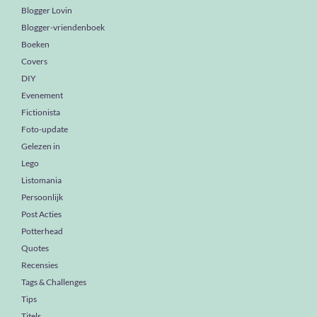
Blogger Lovin
Blogger-vriendenboek
Boeken
Covers
DIY
Evenement
Fictionista
Foto-update
Gelezen in
Lego
Listomania
Persoonlijk
Post Acties
Potterhead
Quotes
Recensies
Tags & Challenges
Tips
Titels