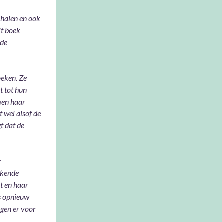
rhalen en ook
it boek
nde
oeken. Ze
t tot hun
men haar
t wel alsof de
t dat de
r
ekende
rt en haar
ns opnieuw
rgen er voor