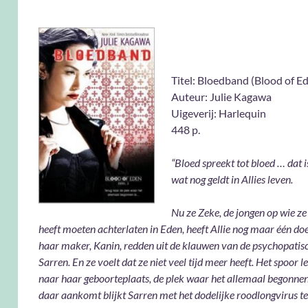
Titel: Bloedband (Blood of Ede
Auteur: Julie Kagawa
Uigeverij: Harlequin
448 p.
“Bloed spreekt tot bloed … dat i
wat nog geldt in Allies leven.
Nu ze Zeke, de jongen op wie ze v
heeft moeten achterlaten in Eden, heeft Allie nog maar één doe
haar maker, Kanin, redden uit de klauwen van de psychopati
Sarren. En ze voelt dat ze niet veel tijd meer heeft. Het spoor l
naar haar geboorteplaats, de plek waar het allemaal begonnen 
daar aankomt blijkt Sarren met het dodelijke roodlongvirus t