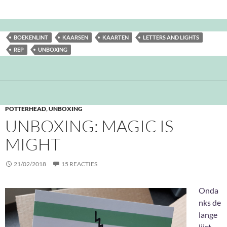
BOEKENLINT
KAARSEN
KAARTEN
LETTERS AND LIGHTS
REP
UNBOXING
POTTERHEAD
,
UNBOXING
UNBOXING: MAGIC IS
MIGHT
21/02/2018
15 REACTIES
Onda
nks de
lange
lijst