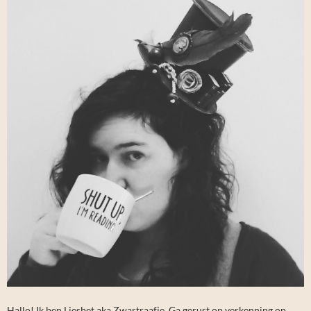
Hallo! Ik ben Liesbet aka Zwartraafje. Ga gerust op verkenning op