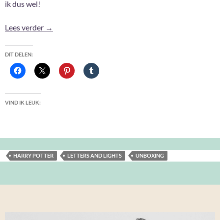
ik dus wel!
Unboxing: Magic is Might
Lees verder
→
DIT DELEN:
VIND IK LEUK:
HARRY POTTER
LETTERS AND LIGHTS
UNBOXING