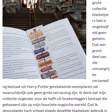
grote
collectie
bladwijze
rs heb is
ongetwijf
eld geen
geheim.
Dat een
groot
deel van
die
omvangrij
ke
verzameli
ng bestaat uit Harry Potter gerelateerde exemplaren zal
waarschijnlijk ook geen grote verrassing zijn. Ik denk dat mijn
collectie ongeveer voor de helft uit boekenleggers bestaat die
gebaseerd zijn op mijn favoriete magische wereld. Dat ik
desondanks toch vrijwel steeds dezelfde bladwijzer gebruik is