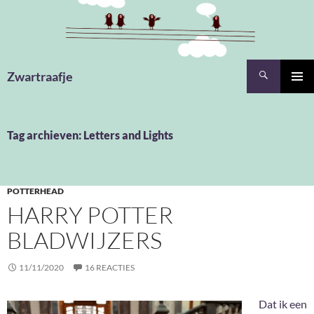
Ga
naar
de
inhoud
Zoeken
Zwartraafje
PRIMAI
MENU
Tag archieven: Letters and Lights
POTTERHEAD
HARRY POTTER
BLADWIJZERS
11/11/2020
16 REACTIES
Dat ik een