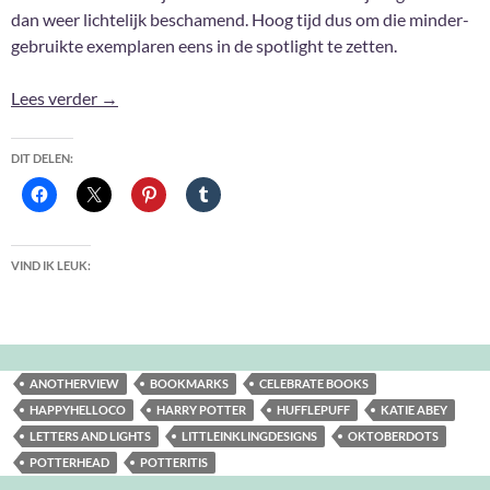
dan weer lichtelijk beschamend. Hoog tijd dus om die minder-
gebruikte exemplaren eens in de spotlight te zetten.
Harry Potter bladwijzers
Lees verder
→
DIT DELEN:
VIND IK LEUK:
ANOTHERVIEW
BOOKMARKS
CELEBRATE BOOKS
HAPPYHELLOCO
HARRY POTTER
HUFFLEPUFF
KATIE ABEY
LETTERS AND LIGHTS
LITTLEINKLINGDESIGNS
OKTOBERDOTS
POTTERHEAD
POTTERITIS