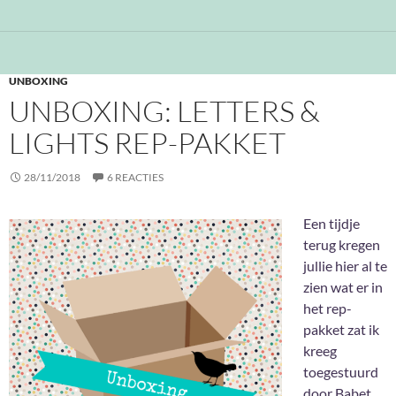
UNBOXING
UNBOXING: LETTERS &
LIGHTS REP-PAKKET
28/11/2018
6 REACTIES
Een tijdje
terug kregen
jullie hier al te
zien wat er in
het rep-
pakket zat ik
kreeg
toegestuurd
door Babet