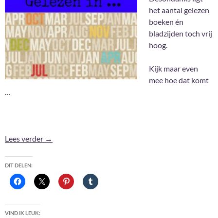
het aantal gelezen
boeken én
bladzijden toch vrij
hoog.
Kijk maar even
mee hoe dat komt
…
Gelezen in September 2021
Lees verder
→
DIT DELEN:
VIND IK LEUK: