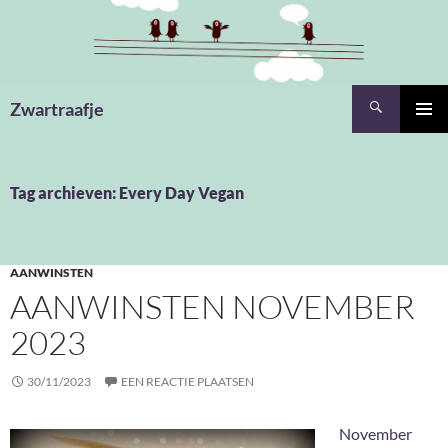
Ga
naar
de
inhoud
Zoeken
Zwartraafje
PRIMAI
MENU
Tag archieven: Every Day Vegan
AANWINSTEN
AANWINSTEN NOVEMBER
2023
30/11/2023
EEN REACTIE PLAATSEN
November