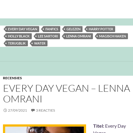
EVERY DAY VEGAN
FANFICS
GELEZEN
HARRY POTTER
HOLLY BLACK
LEE SARTORI
LENNA OMRANI
MAGISCH HAKEN
TERUGBLIK
WATER
RECENSIES
EVERY DAY VEGAN – LENNA
OMRANI
27/09/2021
3 REACTIES
Titel:
Every Day
Vegan