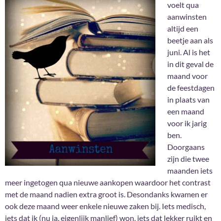
voelt qua
aanwinsten
altijd een
beetje aan als
juni. Al is het
in dit geval de
maand voor
de feestdagen
in plaats van
een maand
voor ik jarig
ben.
Doorgaans
zijn die twee
maanden iets
meer ingetogen qua nieuwe aankopen waardoor het contrast
met de maand nadien extra groot is. Desondanks kwamen er
ook deze maand weer enkele nieuwe zaken bij. Iets medisch,
iets dat ik (nu ja, eigenlijk manlief) won, iets dat lekker ruikt en