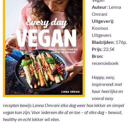
Auteur:
Lenna
Omrani
Uitgeverij:
Kosmos
Uitgevers
Bladzijden:
176p.
Prijs:
22,5€
Bron:
recensieboek
Happy, easy,
inspirerend: met
haar heerlijke en
vooral easy
recepten bewijs Lenna Omrani elke dag weer hoe lekker en simpel
vegan kan zijn. Voor iedereen die af en toe – of elke dag – bewust,
healthy en echt lekker wil eten.