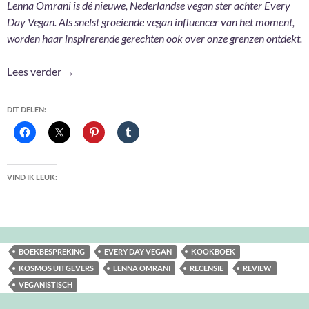
Lenna Omrani is dé nieuwe, Nederlandse vegan ster achter Every
Day Vegan. Als snelst groeiende vegan influencer van het moment,
worden haar inspirerende gerechten ook over onze grenzen ontdekt.
Every Day Vegan – Lenna Omrani
Lees verder
→
DIT DELEN:
VIND IK LEUK:
BOEKBESPREKING
EVERY DAY VEGAN
KOOKBOEK
KOSMOS UITGEVERS
LENNA OMRANI
RECENSIE
REVIEW
VEGANISTISCH