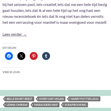
bij het seizoen past, iets creatief, iets dat me een hele tijd bezig
gaat houden, iets dat ik al een hele tijd op het oog had, een
nieuw recensieboek én iets dat ik nog niet kan delen vermits
het een verrassing voor manlief is maar evengoed voor mezelf.
Aanwinsten November 2023
Lees verder
→
DIT DELEN:
VIND IK LEUK:
BELLE EN HET BEEST
EVERY DAY VEGAN
HARRY POTTER LEGO
LENNA OMRANI
MARAUDERS MAP
SCRAPBOOKING