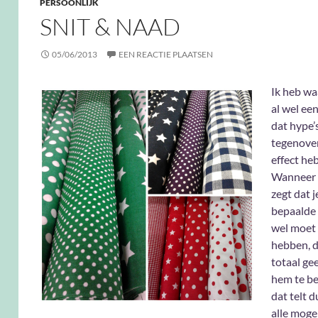
PERSOONLIJK
SNIT & NAAD
05/06/2013
EEN REACTIE PLAATSEN
Ik heb wa
al wel ee
dat hype’s
tegenove
effect he
Wanneer 
zegt dat j
bepaalde 
wel moet 
hebben, d
totaal ge
hem te be
dat telt 
alle moge