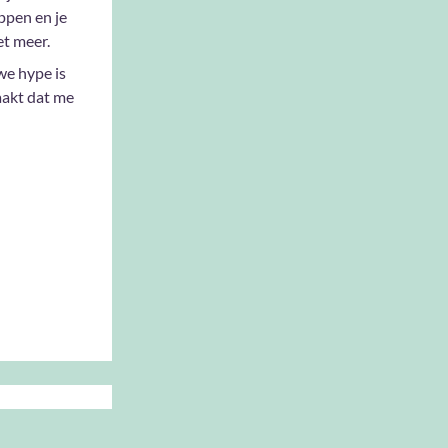
ppen en je
et meer.
we hype is
aakt dat me