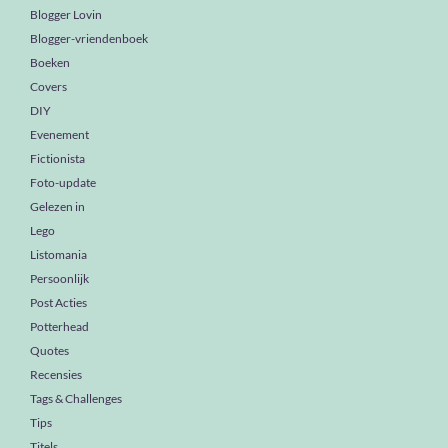
Blogger Lovin
Blogger-vriendenboek
Boeken
Covers
DIY
Evenement
Fictionista
Foto-update
Gelezen in
Lego
Listomania
Persoonlijk
Post Acties
Potterhead
Quotes
Recensies
Tags & Challenges
Tips
Titels