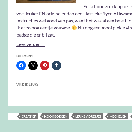
En ja hoor, zo’n klapper 
veel leuker EN origineler dan een klassieke flyer. Al kwam
instructies wel goed van pas, want het was al een hele tij
ik er zo nog eentje vouwde.
Nu nog een mooi plekje vi
badge die er bij zat.
Weeral Joepie!
Lees verder
→
DIT DELEN:
VIND IK LEUK:
CREATIEF
KOOKBOEKEN
LEUKE ADRESJES
MECHELEN