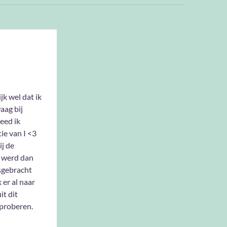
jk wel dat ik
aag bij
eed ik
ie van I <3
ij de
 werd dan
gsgebracht
 er al naar
it dit
 proberen.