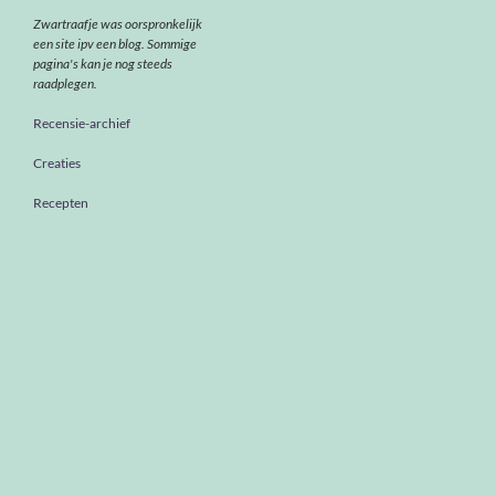
Zwartraafje was oorspronkelijk
een site ipv een blog. Sommige
pagina's kan je nog steeds
raadplegen.
Recensie-archief
Creaties
Recepten