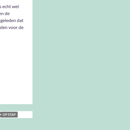
is echt wel
en de
d geleden dat
nden voor de
OP STAP