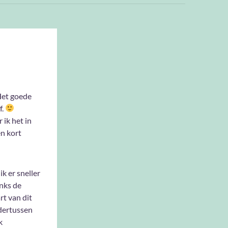
Het goede
f.
 ik het in
en kort
ik er sneller
nks de
rt van dit
ndertussen
k