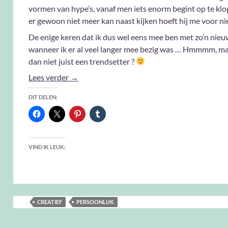
vormen van hype’s, vanaf men iets enorm begint op te klo
er gewoon niet meer kan naast kijken hoeft hij me voor ni
De enige keren dat ik dus wel eens mee ben met zo’n nieu
wanneer ik er al veel langer mee bezig was … Hmmmm, m
dan niet juist een trendsetter ?
Snit & Naad
Lees verder
→
DIT DELEN:
VIND IK LEUK:
CREATIEF
PERSOONLIJK