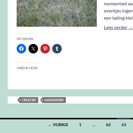
momenteel aa
eventjes inger
een lading kle
Go
Lees verder
→
DIT DELEN:
VIND IK LEUK:
CREATIEF
HANDWERK
← VORIGE
1
…
62
63