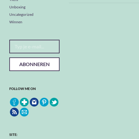
Unboxing
Uncategorized
Winnen
Typ je e-mail...
ABONNEREN
FOLLOW ME ON
SITE: