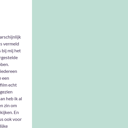
arschijnlijk
ns vermeld
 bij mij het
rgestelde
bben.
iedereen
e een
film echt
gezien
an heb ik al
en zin om
kijken. En
dus ook voor
lijke