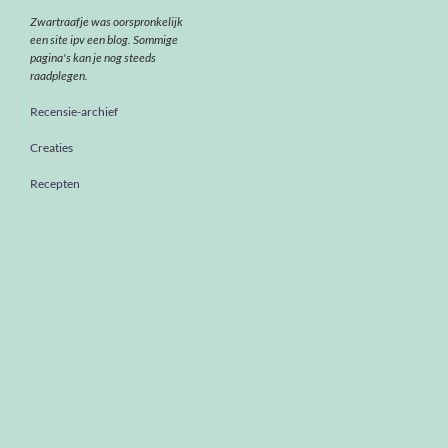
Zwartraafje was oorspronkelijk
een site ipv een blog. Sommige
pagina's kan je nog steeds
raadplegen.
Recensie-archief
Creaties
Recepten