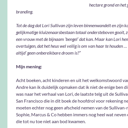
hectare grond en het 
branding.
Tot de dag dat Lori Sullivan zijn leven binnenwandelt en zijn k
gelijkmatige kluizenaarsbestaan totaal ondersteboven gooit, z
een vrouw met de bijnaam ‘bengel’ dat kan. Maar kan Lori he
overtuigen, dat het heus wel veilig is om van haar te houden …
altijd’ geen onbereikbare droom is?”
Mijn mening:
Acht boeken, acht kinderen en uit het welkomstwoord va
Andre kan ik duidelijk opmaken dat ik niet de enige ben 
was naar het verhaal van Lori, de laatste telg uit de Sulliv
San Francisco die in dit boek de hoofdrol voor rekening n
moeten echter nog geen afscheid nemen van de Sullivan-re
Sophie, Marcus & Co hebben immers nog heel wat neven 
die tot nu toe niet aan bod kwamen.