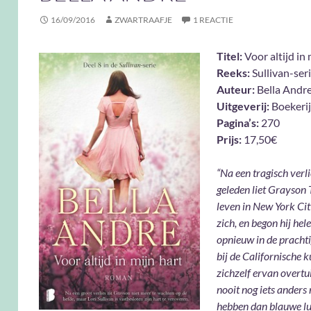
16/09/2016
ZWARTRAAFJE
1 REACTIE
Titel:
Voor altijd in 
Reeks:
Sullivan-ser
Auteur:
Bella Andr
Uitgeverij:
Boekerij
Pagina’s:
270
Prijs:
17,50€
“Na een tragisch verli
geleden liet Grayson T
leven in New York Cit
zich, en begon hij he
opnieuw in de pracht
bij de Californische ku
zichzelf ervan overtui
nooit nog iets anders 
hebben dan blauwe lu