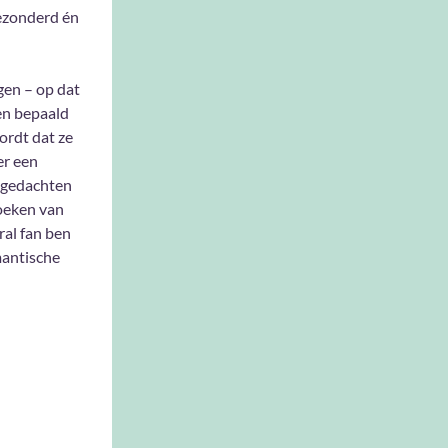
gezonderd én
gen – op dat
een bepaald
ordt dat ze
er een
e gedachten
boeken van
ral fan ben
mantische