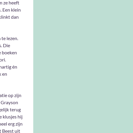
n ze heeft
 Een klein
klinkt dan
 te lezen.
s. Die
e boeken
ri.
hartig én
k en
atie op zijn
ft Grayson
elijk terug
 klusjes hij
eel erg zijn
t Beest uit