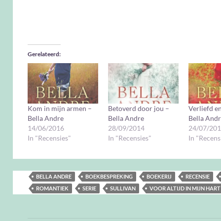
Gerelateerd
Kom in mijn armen –
Betoverd door jou –
Verliefd e
Bella Andre
Bella Andre
Bella And
14/06/2016
28/09/2014
24/07/20
In "Recensies"
In "Recensies"
In "Recens
BELLA ANDRE
BOEKBESPREKING
BOEKERIJ
RECENSIE
ROMANTIEK
SERIE
SULLIVAN
VOOR ALTIJD IN MIJN HART