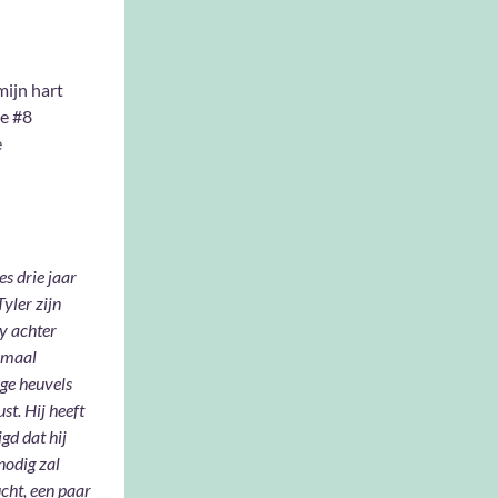
mijn hart
ie #8
e
es drie jaar
yler zijn
y achter
lemaal
ige heuvels
st. Hij heeft
gd dat hij
nodig zal
cht, een paar