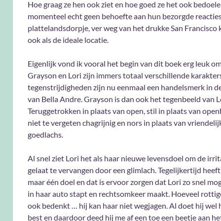
Hoe graag ze hen ook ziet en hoe goed ze het ook bedoele
momenteel echt geen behoefte aan hun bezorgde reacties.
plattelandsdorpje, ver weg van het drukke San Francisco 
ook als de ideale locatie.
Eigenlijk vond ik vooral het begin van dit boek erg leuk om
Grayson en Lori zijn immers totaal verschillende karakter
tegenstrijdigheden zijn nu eenmaal een handelsmerk in d
van Bella Andre. Grayson is dan ook het tegenbeeld van Lo
Teruggetrokken in plaats van open, stil in plaats van open
niet te vergeten chagrijnig en nors in plaats van vriendelij
goedlachs.
Al snel ziet Lori het als haar nieuwe levensdoel om de irrit
gelaat te vervangen door een glimlach. Tegelijkertijd hee
maar één doel en dat is ervoor zorgen dat Lori zo snel mog
in haar auto stapt en rechtsomkeer maakt. Hoeveel rottige
ook bedenkt … hij kan haar niet wegjagen. Al doet hij wel h
best en daardoor deed hij me af een toe een beetje aan he