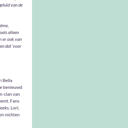
geluid van de
alme,
oals alleen
m er ook van
 en dat ‘voor
n Bella
die benieuwd
an-clan van
eemt. Fans
eks. Lori,
en nichten