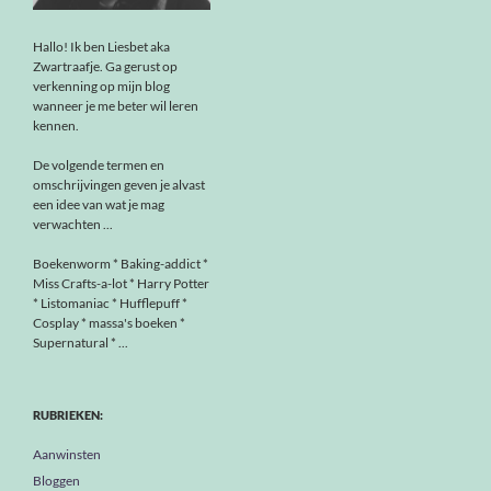
Hallo! Ik ben Liesbet aka
Zwartraafje. Ga gerust op
verkenning op mijn blog
wanneer je me beter wil leren
kennen.
De volgende termen en
omschrijvingen geven je alvast
een idee van wat je mag
verwachten ...
Boekenworm * Baking-addict *
Miss Crafts-a-lot * Harry Potter
* Listomaniac * Hufflepuff *
Cosplay * massa's boeken *
Supernatural * ...
RUBRIEKEN:
Aanwinsten
Bloggen