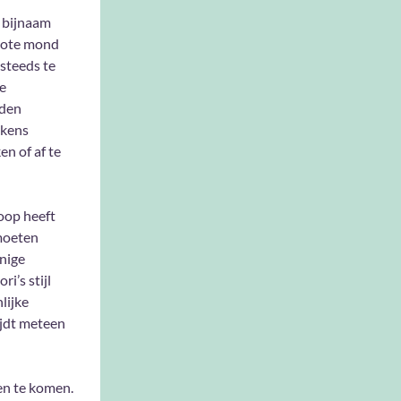
r bijnaam
grote mond
 steeds te
e
lden
lkens
n of af te
oop heeft
 moeten
nige
i’s stijl
lijke
rijdt meteen
en te komen.