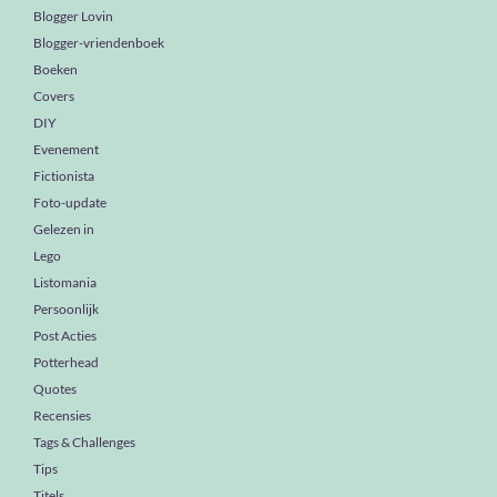
Blogger Lovin
Blogger-vriendenboek
Boeken
Covers
DIY
Evenement
Fictionista
Foto-update
Gelezen in
Lego
Listomania
Persoonlijk
Post Acties
Potterhead
Quotes
Recensies
Tags & Challenges
Tips
Titels