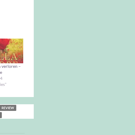
n verloren –
re
14
ies"
REVIEW