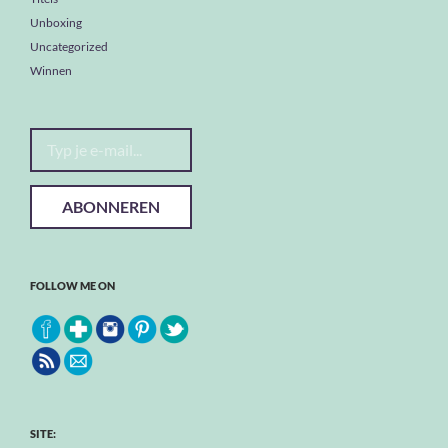
Unboxing
Uncategorized
Winnen
Typ je e-mail...
ABONNEREN
FOLLOW ME ON
SITE: