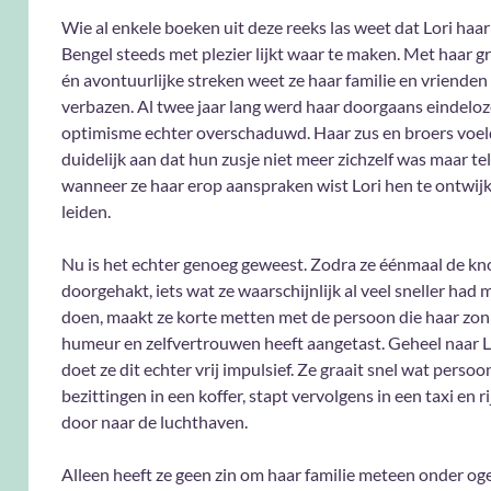
Wie al enkele boeken uit deze reeks las weet dat Lori haa
Bengel steeds met plezier lijkt waar te maken. Met haar 
én avontuurlijke streken weet ze haar familie en vrienden
verbazen. Al twee jaar lang werd haar doorgaans eindeloz
optimisme echter overschaduwd. Haar zus en broers voe
duidelijk aan dat hun zusje niet meer zichzelf was maar te
wanneer ze haar erop aanspraken wist Lori hen te ontwijke
leiden.
Nu is het echter genoeg geweest. Zodra ze éénmaal de kn
doorgehakt, iets wat ze waarschijnlijk al veel sneller had
doen, maakt ze korte metten met de persoon die haar zon
humeur en zelfvertrouwen heeft aangetast. Geheel naar Lor
doet ze dit echter vrij impulsief. Ze graait snel wat persoon
bezittingen in een koffer, stapt vervolgens in een taxi en 
door naar de luchthaven.
Alleen heeft ze geen zin om haar familie meteen onder og