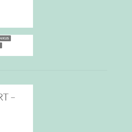
N KUS
RT –