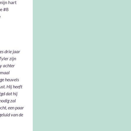
mijn hart
ie #8
e
es drie jaar
yler zijn
y achter
lemaal
ige heuvels
st. Hij heeft
gd dat hij
nodig zal
cht, een paar
geluid van de