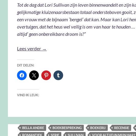
Tot de dag dat Lori Sullivan zijn leven binnenwandelt en zijn k
gelijkmatige kluizenaarsbestaan totaal ondersteboven gooit, z
een vrouw met de bijnaam ‘bengel’ dat kan. Maar kan Lori he
overtuigen, dat het heus wel veilig is om van haar te houden …
altijd’ geen onbereikbare droom is?”
Voor altijd in mijn hart – Bella Andre
Lees verder
→
DIT DELEN:
VIND IK LEUK:
BELLA ANDRE
BOEKBESPREKING
BOEKERIJ
RECENSIE
ROMANTIEK
SERIE
SULLIVAN
VOOR ALTIJD IN MIJN HART