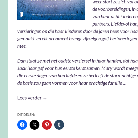
weer stort ze zich vol 
de voorbereidingen, in
van haar acht kinderen
partners. Liefdevol hang
versieringen op die haar kinderen door de jaren heen voor ha
gemaakt, en elk ornament brengt zijn eigen golf herinneringen
mee.
Dan staat ze met het oudste versiersel in haar handen, dat haa
Jack haar gaf voor hun eerste kerst samen. Mary wordt meeg
die eerste dagen van hun liefde en ze herleeft de stormachtige
de basis zou gaan vormen voor haar prachtige familie …
Een gestolen kus – Bella Andre
Lees verder
→
DIT DELEN: