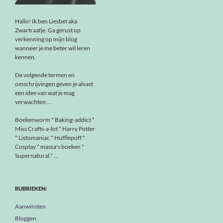
Hallo! Ik ben Liesbet aka
Zwartraafje. Ga gerust op
verkenning op mijn blog
wanneer je me beter wil leren
kennen.
De volgende termen en
omschrijvingen geven je alvast
een idee van wat je mag
verwachten ...
Boekenworm * Baking-addict *
Miss Crafts-a-lot * Harry Potter
* Listomaniac * Hufflepuff *
Cosplay * massa's boeken *
Supernatural * ...
RUBRIEKEN:
Aanwinsten
Bloggen