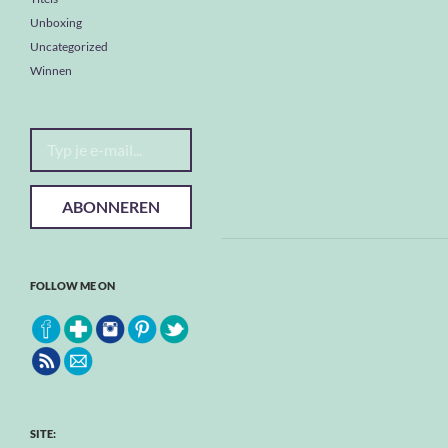
Unboxing
Uncategorized
Winnen
Typ je e-mail...
ABONNEREN
FOLLOW ME ON
SITE: