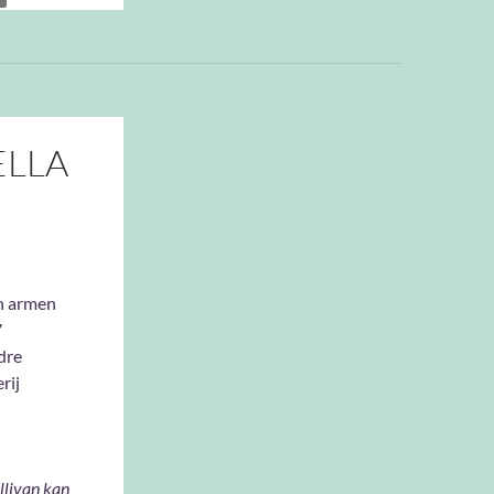
ELLA
n armen
7
dre
rij
llivan kan