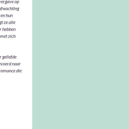
overgave op
 afwachting
 en hun
t ze alle
ar hebben
 met zich
r geliefde
evoerd naar
 romance die