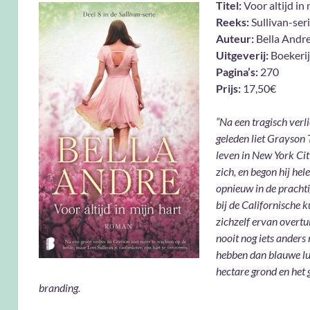
Titel:
Voor altijd in 
Reeks:
Sullivan-ser
Auteur:
Bella Andr
Uitgeverij:
Boekerij
Pagina’s:
270
Prijs:
17,50€
“Na een tragisch verli
geleden liet Grayson T
leven in New York Cit
zich, en begon hij he
opnieuw in de pracht
bij de Californische ku
zichzelf ervan overtui
nooit nog iets anders 
hebben dan blauwe lu
hectare grond en het 
branding.