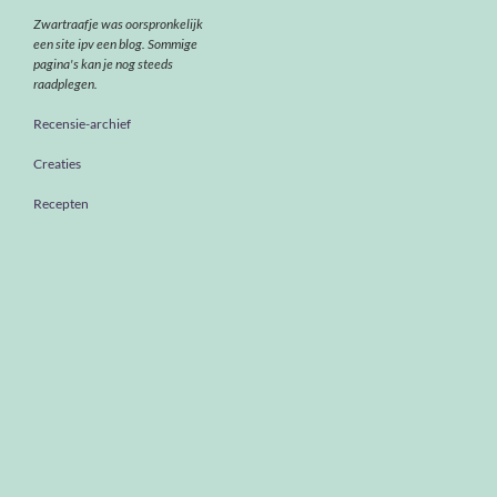
Zwartraafje was oorspronkelijk
een site ipv een blog. Sommige
pagina's kan je nog steeds
raadplegen.
Recensie-archief
Creaties
Recepten