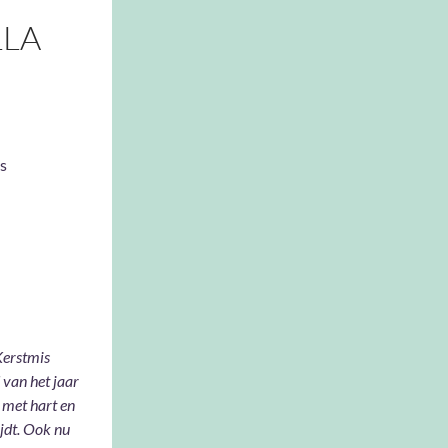
LLA
s
Kerstmis
d van het jaar
 met hart en
ijdt. Ook nu