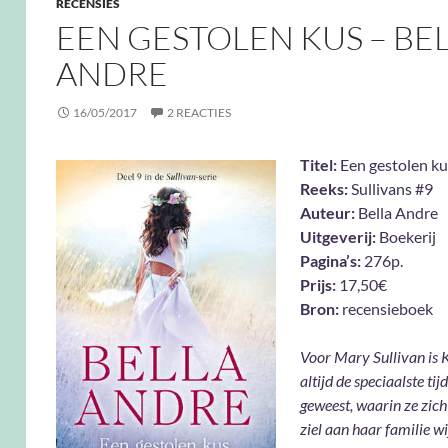
RECENSIES
EEN GESTOLEN KUS – BE
ANDRE
16/05/2017
2 REACTIES
Titel:
Een gestolen ku
Reeks:
Sullivans #9
Auteur:
Bella Andre
Uitgeverij:
Boekerij
Pagina’s:
276p.
Prijs:
17,50€
Bron:
recensieboek
Voor Mary Sullivan is 
altijd de speciaalste tij
geweest, waarin ze zich
ziel aan haar familie w