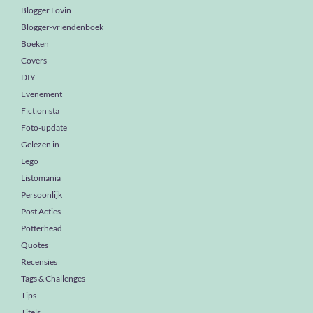
Blogger Lovin
Blogger-vriendenboek
Boeken
Covers
DIY
Evenement
Fictionista
Foto-update
Gelezen in
Lego
Listomania
Persoonlijk
Post Acties
Potterhead
Quotes
Recensies
Tags & Challenges
Tips
Titels