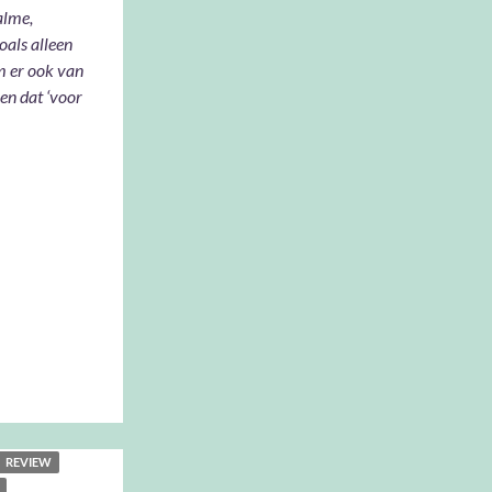
alme,
oals alleen
m er ook van
 en dat ‘voor
REVIEW