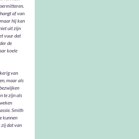
 permitteren.
 hangt af van
 maar hij kan
et uit zijn
et vuur dat
nder de
aar koele
fkerig van
den, maar als
 bezwijken
 te zijn als
e weken
assie. Smith
te kunnen
 zij dat van