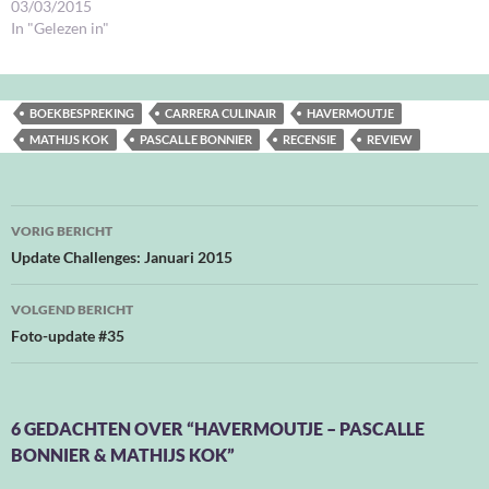
03/03/2015
In "Gelezen in"
BOEKBESPREKING
CARRERA CULINAIR
HAVERMOUTJE
MATHIJS KOK
PASCALLE BONNIER
RECENSIE
REVIEW
Bericht
VORIG BERICHT
navigatie
Update Challenges: Januari 2015
VOLGEND BERICHT
Foto-update #35
6 GEDACHTEN OVER “HAVERMOUTJE – PASCALLE
BONNIER & MATHIJS KOK”