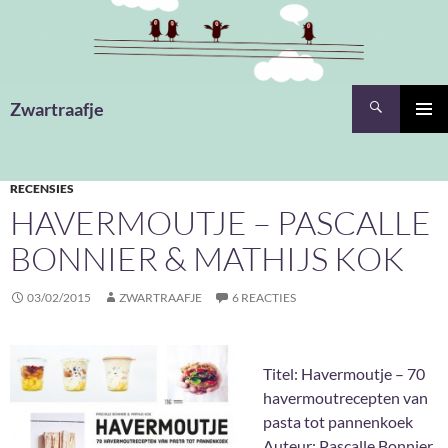
Ga
naar
de
inhoud
Zoeken
Zwartraafje
PRIMAI
MENU
RECENSIES
HAVERMOUTJE – PASCALLE
BONNIER & MATHIJS KOK
03/02/2015
ZWARTRAAFJE
6 REACTIES
Titel: Havermoutje – 70
havermoutrecepten van
pasta tot pannenkoek
Auteur: Pascalle Bonnier