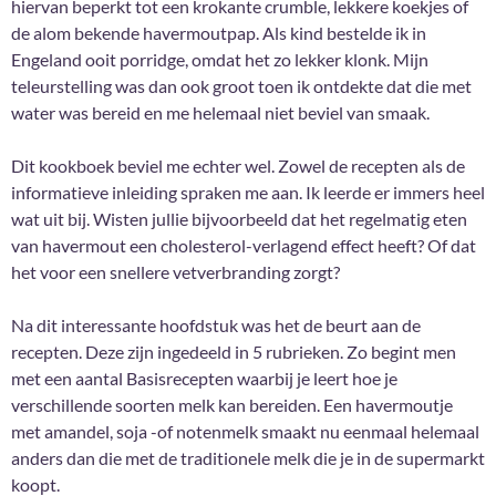
hiervan beperkt tot een krokante crumble, lekkere koekjes of
de alom bekende havermoutpap. Als kind bestelde ik in
Engeland ooit porridge, omdat het zo lekker klonk. Mijn
teleurstelling was dan ook groot toen ik ontdekte dat die met
water was bereid en me helemaal niet beviel van smaak.
Dit kookboek beviel me echter wel. Zowel de recepten als de
informatieve inleiding spraken me aan. Ik leerde er immers heel
wat uit bij. Wisten jullie bijvoorbeeld dat het regelmatig eten
van havermout een cholesterol-verlagend effect heeft? Of dat
het voor een snellere vetverbranding zorgt?
Na dit interessante hoofdstuk was het de beurt aan de
recepten. Deze zijn ingedeeld in 5 rubrieken. Zo begint men
met een aantal Basisrecepten waarbij je leert hoe je
verschillende soorten melk kan bereiden. Een havermoutje
met amandel, soja -of notenmelk smaakt nu eenmaal helemaal
anders dan die met de traditionele melk die je in de supermarkt
koopt.