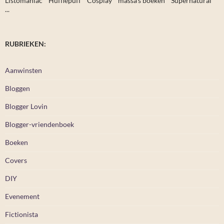
Listomaniac * Hufflepuff * Cosplay * massa's boeken * Supernatural *
...
RUBRIEKEN:
Aanwinsten
Bloggen
Blogger Lovin
Blogger-vriendenboek
Boeken
Covers
DIY
Evenement
Fictionista