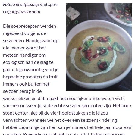
Foto: Spruitjessoep met spek
en gorgonzolaroom
Die soeprecepten werden
ingedeeld volgens de
seizoenen. Handig want op
die manier wordt het
meteen handiger om
ecologisch aan de slag te
gaan. Tegenwoordig vind je
bepaalde groenten én fruit
immers ook buiten het
seizoen terug in de
winkelrekken en dat maakt het moeilijker om te weten welk
van hen nu weer juist de echte seizoensgroenten zijn. Het boek
stopt echter niet bij de vier hoofdstukken die je zou
verwachten wanneer we het over een seizoens-indeling
hebben. Sommige van hen kan je immers het hele jaar door van
genieten. Bovendien staat het je natuurlijk helemaal vrij om