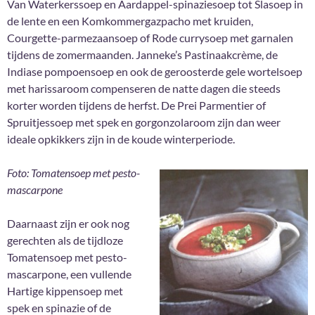
Van Waterkerssoep en Aardappel-spinaziesoep tot Slasoep in
de lente en een Komkommergazpacho met kruiden,
Courgette-parmezaansoep of Rode currysoep met garnalen
tijdens de zomermaanden. Janneke’s Pastinaakcrème, de
Indiase pompoensoep en ook de geroosterde gele wortelsoep
met harissaroom compenseren de natte dagen die steeds
korter worden tijdens de herfst. De Prei Parmentier of
Spruitjessoep met spek en gorgonzolaroom zijn dan weer
ideale opkikkers zijn in de koude winterperiode.
Foto: Tomatensoep met pesto-
mascarpone
Daarnaast zijn er ook nog
gerechten als de tijdloze
Tomatensoep met pesto-
mascarpone, een vullende
Hartige kippensoep met
spek en spinazie of de