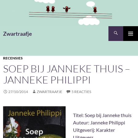
Ga
naar
de
inhoud
Zoeken
Zwartraafje
PRIMAI
MENU
RECENSIES
SOEP BIJ JANNEKE THUIS –
JANNEKE PHILIPPI
27/10/2014
ZWARTRAAFJE
5 REACTIES
Titel: Soep bij Janneke thuis
Auteur: Janneke Philippi
Uitgeverij: Karakter
Uitgevers