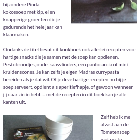
bijzondere Pinda-
kokossoep met kip, ei en
knapperige groenten die je
gedurende het hele jaar kan
klaarmaken.
Ondanks de titel bevat dit kookboek ook allerlei recepten voor
hartige snacks die je samen met de soep kan opdienen.
Pestobroodjes, oude-kaasvlinders, een panfocaccia of mini-
kruidenscones. Je kan zelfs je eigen Madras currypasta
bereiden als je dat wil. Of je deze hartige recepten nu bij je
soep serveert, opdient als aperitiefhapje, of gewoon wanneer
jij daar zin in hebt … met de recepten in dit boek kan je alle
kanten uit.
Zelf heb ik me
alvast aan de
Tomatensoep
met pesto-