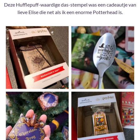
Deze Hufflepuff-waardige das-stempel was een cadeautje van
lieve Elise die net als ik een enorme Potterhead is.