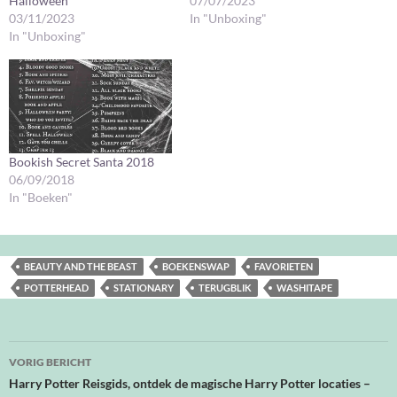
Halloween
07/07/2023
03/11/2023
In "Unboxing"
In "Unboxing"
Bookish Secret Santa 2018
06/09/2018
In "Boeken"
BEAUTY AND THE BEAST
BOEKENSWAP
FAVORIETEN
POTTERHEAD
STATIONARY
TERUGBLIK
WASHITAPE
Bericht
VORIG BERICHT
navigatie
Harry Potter Reisgids, ontdek de magische Harry Potter locaties –