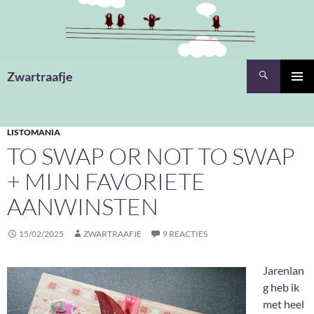
Ga
naar
de
inhoud
Zoeken
Zwartraafje
PRIMAI
MENU
LISTOMANIA
TO SWAP OR NOT TO SWAP
+ MIJN FAVORIETE
AANWINSTEN
15/02/2025
ZWARTRAAFJE
9 REACTIES
Jarenlan
g heb ik
met heel