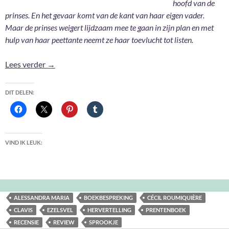
hoofd van de
prinses. En het gevaar komt van de kant van haar eigen vader.
Maar de prinses weigert lijdzaam mee te gaan in zijn plan en met
hulp van haar peettante neemt ze haar toevlucht tot listen.
Ezelsvel – Cécil Roumiquière en Alessandra Maria
Lees verder
→
DIT DELEN:
VIND IK LEUK:
ALESSANDRA MARIA
BOEKBESPREKING
CÉCIL ROUMIQUIÈRE
CLAVIS
EZELSVEL
HERVERTELLING
PRENTENBOEK
RECENSIE
REVIEW
SPROOKJE