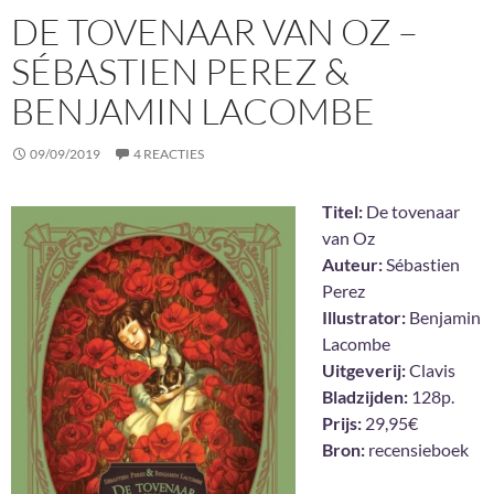
DE TOVENAAR VAN OZ –
SÉBASTIEN PEREZ &
BENJAMIN LACOMBE
09/09/2019
4 REACTIES
Titel:
De tovenaar
van Oz
Auteur:
Sébastien
Perez
Illustrator:
Benjamin
Lacombe
Uitgeverij:
Clavis
Bladzijden:
128p.
Prijs:
29,95€
Bron:
recensieboek