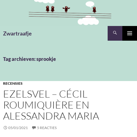
Ga
naar
de
inhoud
Zoeken
Zwartraafje
PRIMAI
MENU
Tag archieven: sprookje
RECENSIES
EZELSVEL – CÉCIL
ROUMIQUIÈRE EN
ALESSANDRA MARIA
05/01/2021
5 REACTIES