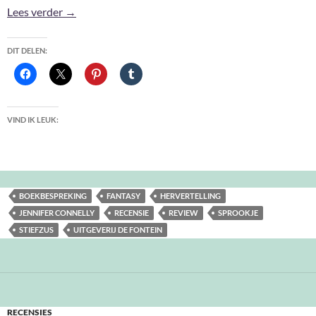
Stiefzus – Jennifer Donnelly
Lees verder
→
DIT DELEN:
VIND IK LEUK:
BOEKBESPREKING
FANTASY
HERVERTELLING
JENNIFER CONNELLY
RECENSIE
REVIEW
SPROOKJE
STIEFZUS
UITGEVERIJ DE FONTEIN
RECENSIES