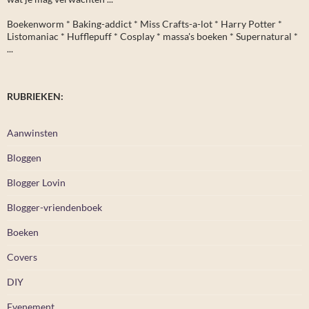
Boekenworm * Baking-addict * Miss Crafts-a-lot * Harry Potter *
Listomaniac * Hufflepuff * Cosplay * massa's boeken * Supernatural *
...
RUBRIEKEN:
Aanwinsten
Bloggen
Blogger Lovin
Blogger-vriendenboek
Boeken
Covers
DIY
Evenement