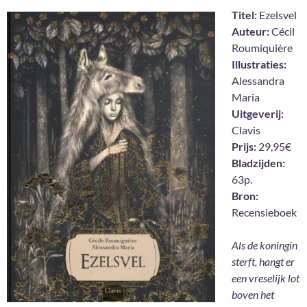
Titel:
Ezelsvel
Auteur:
Cécil
Roumiquière
Illustraties:
Alessandra
Maria
Uitgeverij:
Clavis
Prijs:
29,95€
Bladzijden:
63p.
Bron:
Recensieboek
Als de koningin
sterft, hangt er
een vreselijk lot
boven het