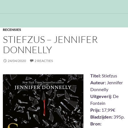
RECENSIES
STIEFZUS – JENNIFER
DONNELLY
24/04/2020
2 REACTIES
Titel:
Stiefzus
Auteur:
Jennifer
Donnelly
Uitgeverij:
De
Fontein
Prijs:
17,99€
Bladzijden:
395p.
Bron: