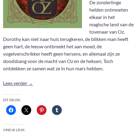
De zonderlinge
helden ontmoeten
elkaar in het
magische land van de
tovenaar van Oz.
Dorothy kan niet naar huis terugkeren, de blikken man heeft
geen hart, de leeuw ontbreekt het aan moed, de
vogelverschrikker heeft geen hersens, en allemaal zijn ze
doodsbang voor de macht van Oz en de heksen; Toch
ontdekken ze samen wat ze in hun mars hebben.
De tovenaar van Oz – Sébastien Perez & Benjamin 
Lees verder
→
DIT DELEN:
VIND IK LEUK: