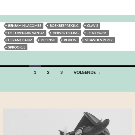
BENJAMIN LACOMBE
BOEKBESPREKING
CLAVIS
DE TOVENAAR VAN OZ
HERVERTELLING
JEUGDBOEK
L.FRANK BAUM
RECENSIE
REVIEW
SÉBASTIEN PEREZ
SPROOKJE
Berichten
1
2
3
VOLGENDE →
navigatie