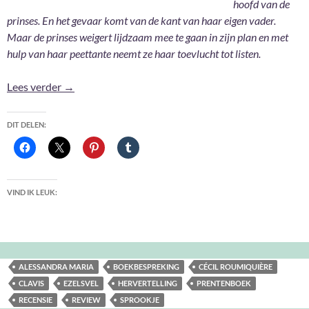
hoofd van de
prinses. En het gevaar komt van de kant van haar eigen vader.
Maar de prinses weigert lijdzaam mee te gaan in zijn plan en met
hulp van haar peettante neemt ze haar toevlucht tot listen.
Ezelsvel – Cécil Roumiquière en Alessandra Maria
Lees verder
→
DIT DELEN:
VIND IK LEUK:
ALESSANDRA MARIA
BOEKBESPREKING
CÉCIL ROUMIQUIÈRE
CLAVIS
EZELSVEL
HERVERTELLING
PRENTENBOEK
RECENSIE
REVIEW
SPROOKJE