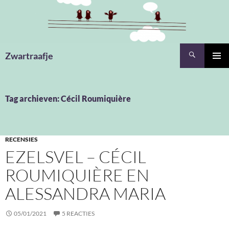
Ga
naar
de
inhoud
Zoeken
Zwartraafje
PRIMAI
MENU
Tag archieven: Cécil Roumiquière
RECENSIES
EZELSVEL – CÉCIL
ROUMIQUIÈRE EN
ALESSANDRA MARIA
05/01/2021
5 REACTIES