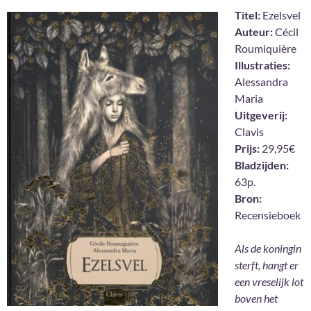
Titel:
Ezelsvel
Auteur:
Cécil
Roumiquière
Illustraties:
Alessandra
Maria
Uitgeverij:
Clavis
Prijs:
29,95€
Bladzijden:
63p.
Bron:
Recensieboek
Als de koningin
sterft, hangt er
een vreselijk lot
boven het