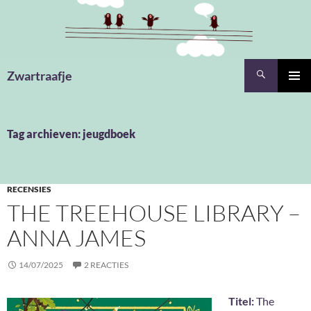
Ga
naar
de
inhoud
Zoeken
Zwartraafje
PRIMAI
MENU
Tag archieven: jeugdboek
RECENSIES
THE TREEHOUSE LIBRARY –
ANNA JAMES
14/07/2025
2 REACTIES
Titel:
The