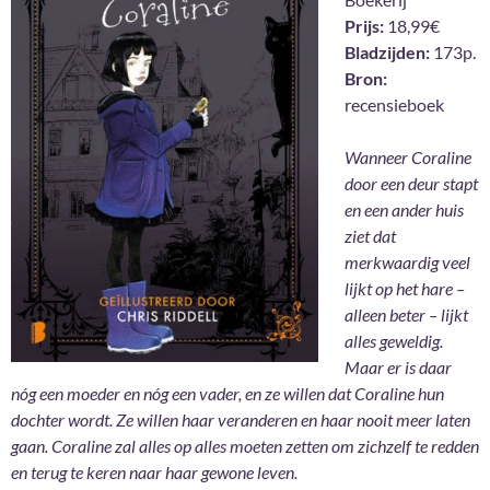
Prijs:
18,99€
Bladzijden:
173p.
Bron:
recensieboek
Wanneer Coraline
door een deur stapt
en een ander huis
ziet dat
merkwaardig veel
lijkt op het hare –
alleen beter – lijkt
alles geweldig.
Maar er is daar
nóg een moeder en nóg een vader, en ze willen dat Coraline hun
dochter wordt. Ze willen haar veranderen en haar nooit meer laten
gaan. Coraline zal alles op alles moeten zetten om zichzelf te redden
en terug te keren naar haar gewone leven.