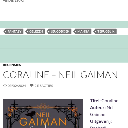
VIND IK LEUK:
FANTASY
GELEZEN
JEUGDBOEK
MANGA
TERUGBLIK
RECENSIES
CORALINE – NEIL GAIMAN
05/02/2024
2 REACTIES
Titel:
Coraline
Auteur:
Neil
Gaiman
Uitgeverij:
Boekerij