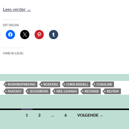
Coraline – Neil Gaiman
Lees verder
→
DIT DELEN:
VIND IK LEUK:
BOEKBESPREKING
BOEKERIJ
CHRIS RIDDELL
CORALINE
FANTASY
JEUGDBOEK
NEIL GAIMAN
RECENSIE
REVIEW
Berichten
1
2
…
6
VOLGENDE →
navigatie