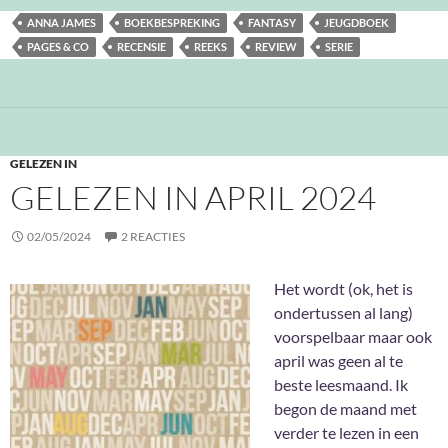
ANNA JAMES
BOEKBESPREKING
FANTASY
JEUGDBOEK
PAGES & CO
RECENSIE
REEKS
REVIEW
SERIE
GELEZEN IN
GELEZEN IN APRIL 2024
02/05/2024
2 REACTIES
Het wordt (ok, het is
ondertussen al lang)
voorspelbaar maar ook
april was geen al te
beste leesmaand. Ik
begon de maand met
verder te lezen in een