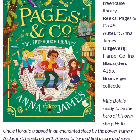
treehouse
library
Reeks:
Pages &
Co #5
Auteur:
Anna
James
Uitgeverij:
Harper Collins
Bladzijden:
415p.
Bron:
eigen
collectie
Milo Bolt is
ready to be the
hero of his own
story. With
Uncle Horatio trapped in an enchanted sleep by the power-hungry
Alchemist, he sets off with Alessia to try and find a cure and save