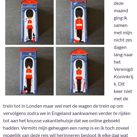
deze
maand
ging ik
samen
met mijn
nicht zes
dagen
lang naar
het
Verenigd
Koninkrij
k. Dit
keer niet
met de
trein tot in Londen maar wel met de wagen de trein op om
vervolgens zodra we in Engeland aankwamen verder te rijden
tot aan het knusse vakantiehuisje dat we online geboekt
hadden. Vermits mijn geheugen een ramp is en ik toch zoveel
mogelijk van deze reis wil herinneren besloot ik elke dag wat