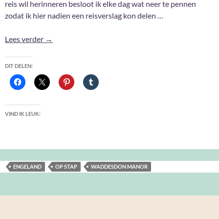
reis wil herinneren besloot ik elke dag wat neer te pennen
zodat ik hier nadien een reisverslag kon delen …
Ik ging nog eens naar Engeland …
Lees verder
→
DIT DELEN:
VIND IK LEUK:
ENGELAND
OP STAP
WADDESDON MANOR