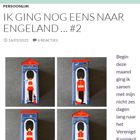
PERSOONLIJK
IK GING NOG EENS NAAR
ENGELAND … #2
16/05/2025
6 REACTIES
Begin
deze
maand
ging ik
samen
met mijn
nicht zes
dagen
lang naar
het
Verenigd
Koninkrij