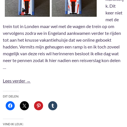
k. Dit
keer niet
met de
trein tot in Londen maar wel met de wagen de trein op om
vervolgens zodra we in Engeland aankwamen verder te rijden
tot aan het knusse vakantiehuisje dat we online geboekt
hadden. Vermits mijn geheugen een ramp is en ik toch zoveel
mogelijk van deze reis wil herinneren besloot ik elke dag wat
neer te pennen zodat ik hier nadien een reisverslag kon delen
…
Ik ging nog eens naar Engeland … #2
Lees verder
→
DIT DELEN:
VIND IK LEUK: