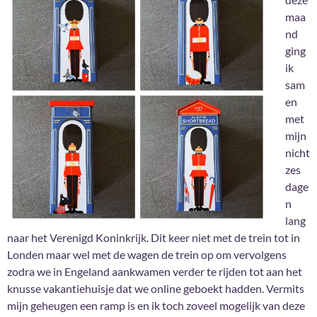
maa
nd
ging
ik
sam
en
met
mijn
nicht
zes
dage
n
lang
naar het Verenigd Koninkrijk. Dit keer niet met de trein tot in
Londen maar wel met de wagen de trein op om vervolgens
zodra we in Engeland aankwamen verder te rijden tot aan het
knusse vakantiehuisje dat we online geboekt hadden. Vermits
mijn geheugen een ramp is en ik toch zoveel mogelijk van deze