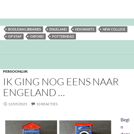
BODLEIAN LIBRARIES
ENGELAND
HOGWARTS
NEW COLLEGE
OP STAP
OXFORD
POTTERHEAD
PERSOONLIJK
IK GING NOG EENS NAAR
ENGELAND …
12/05/2025
10 REACTIES
Begi
n
deze