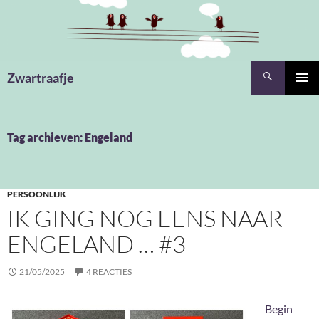
Ga
naar
de
inhoud
Zoeken
Zwartraafje
PRIMAI
MENU
Tag archieven: Engeland
PERSOONLIJK
IK GING NOG EENS NAAR
ENGELAND … #3
21/05/2025
4 REACTIES
Begin