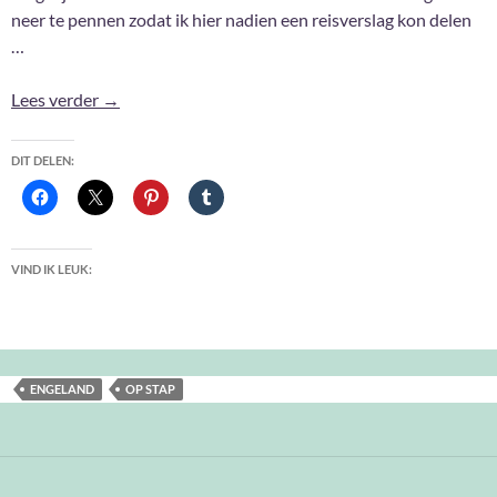
neer te pennen zodat ik hier nadien een reisverslag kon delen
…
Ik ging nog eens naar Engeland … #3
Lees verder
→
DIT DELEN:
VIND IK LEUK:
ENGELAND
OP STAP