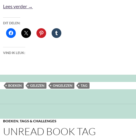
Goodreads Tag
Lees verder
→
DIT DELEN:
VIND IK LEUK:
BOEKEN
GELEZEN
ONGELEZEN
TAG
BOEKEN
,
TAGS & CHALLENGES
UNREAD BOOK TAG