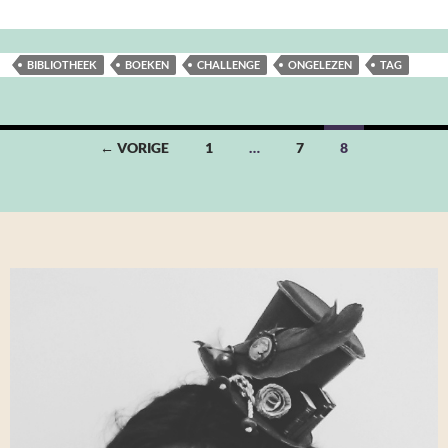
BIBLIOTHEEK
BOEKEN
CHALLENGE
ONGELEZEN
TAG
Berichten
← VORIGE
1
…
7
8
navigatie