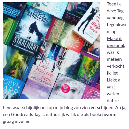
Toen ik
deze Tag
vandaag
tegenkwa
m op
Make it
personal
,
was ik
meteen
verkocht.
Ik liet
Lieke al
vast
weten
dat ze
hem waarschijnlijk ook op mijn blog zou zien verschijnen. Ah ja,
een Goodreads Tag … natuurlijk wil ik die als boekenworm
graag invullen.