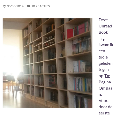
30/03/2014
10 REACTIES
Deze
Unread
Book
Tag
kwam ik
een
tijdje
geleden
tegen
op ‘
De
Pagina
Omslaa
n
‘.
Vooral
door de
eerste