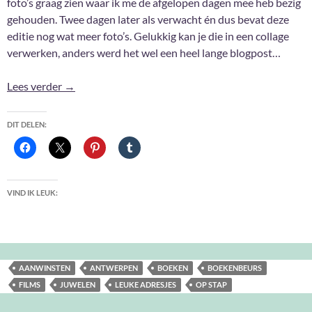
foto’s graag zien waar ik me de afgelopen dagen mee heb bezig
gehouden. Twee dagen later als verwacht én dus bevat deze
editie nog wat meer foto’s. Gelukkig kan je die in een collage
verwerken, anders werd het wel een heel lange blogpost…
Foto-update #23
Lees verder
→
DIT DELEN:
VIND IK LEUK:
AANWINSTEN
ANTWERPEN
BOEKEN
BOEKENBEURS
FILMS
JUWELEN
LEUKE ADRESJES
OP STAP