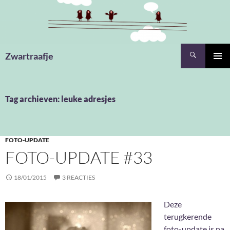
Ga
naar
de
inhoud
Zoeken
Zwartraafje
PRIMAI
MENU
Tag archieven: leuke adresjes
FOTO-UPDATE
FOTO-UPDATE #33
18/01/2015
3 REACTIES
Deze
terugkerende
foto-update is na