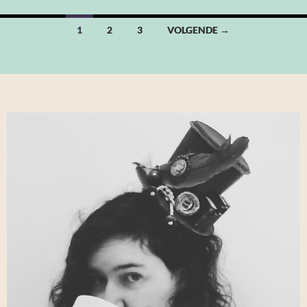
Berichten
1
2
3
VOLGENDE →
navigatie