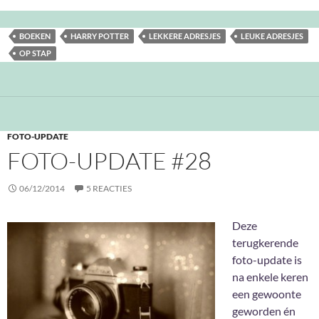
BOEKEN
HARRY POTTER
LEKKERE ADRESJES
LEUKE ADRESJES
OP STAP
FOTO-UPDATE
FOTO-UPDATE #28
06/12/2014
5 REACTIES
Deze
terugkerende
foto-update is
na enkele keren
een gewoonte
geworden én