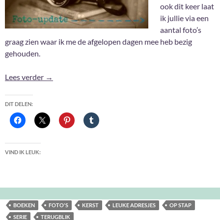
ook dit keer laat
ik jullie via een
aantal foto’s
graag zien waar ik me de afgelopen dagen mee heb bezig
gehouden.
Foto-update #28
Lees verder
→
DIT DELEN:
VIND IK LEUK:
BOEKEN
FOTO'S
KERST
LEUKE ADRESJES
OP STAP
SERIE
TERUGBLIK