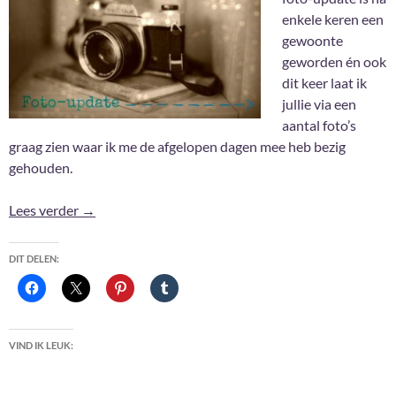
enkele keren een
gewoonte
geworden én ook
dit keer laat ik
jullie via een
aantal foto’s
graag zien waar ik me de afgelopen dagen mee heb bezig
gehouden.
Foto-update #33
Lees verder
→
DIT DELEN:
VIND IK LEUK: