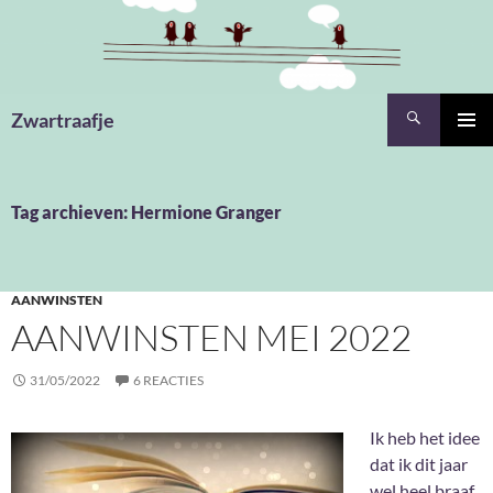
Ga
naar
de
inhoud
Zoeken
Zwartraafje
PRIMAI
MENU
Tag archieven: Hermione Granger
AANWINSTEN
AANWINSTEN MEI 2022
31/05/2022
6 REACTIES
Ik heb het idee
dat ik dit jaar
wel heel braaf