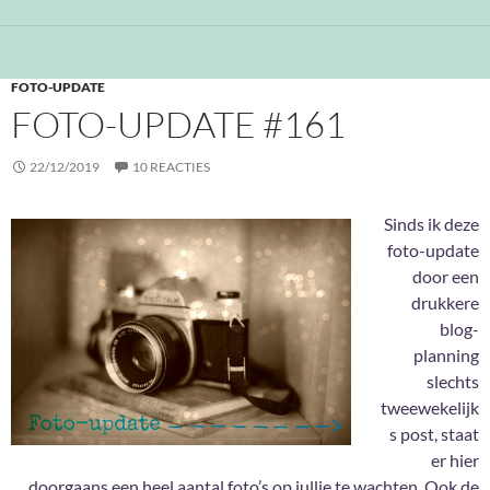
FOTO-UPDATE
FOTO-UPDATE #161
22/12/2019
10 REACTIES
Sinds ik deze
foto-update
door een
drukkere
blog-
planning
slechts
tweewekelijk
s post, staat
er hier
doorgaans een heel aantal foto’s op jullie te wachten. Ook de