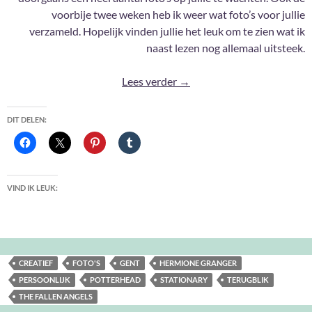
voorbije twee weken heb ik weer wat foto’s voor jullie
verzameld. Hopelijk vinden jullie het leuk om te zien wat ik
naast lezen nog allemaal uitsteek.
Foto-update #161
Lees verder
→
DIT DELEN:
VIND IK LEUK:
CREATIEF
FOTO'S
GENT
HERMIONE GRANGER
PERSOONLIJK
POTTERHEAD
STATIONARY
TERUGBLIK
THE FALLEN ANGELS