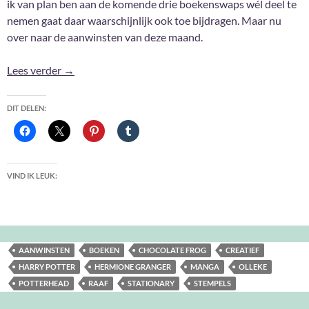
ik van plan ben aan de komende drie boekenswaps wél deel te
nemen gaat daar waarschijnlijk ook toe bijdragen. Maar nu
over naar de aanwinsten van deze maand.
Aanwinsten Mei 2022
Lees verder
→
DIT DELEN:
VIND IK LEUK:
AANWINSTEN
BOEKEN
CHOCOLATE FROG
CREATIEF
HARRY POTTER
HERMIONE GRANGER
MANGA
OLLEKE
POTTERHEAD
RAAF
STATIONARY
STEMPELS